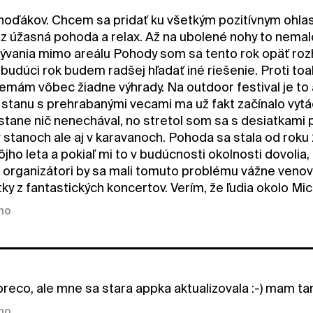
oďákov. Chcem sa pridať ku všetkým pozitívnym ohlaso
az úžasná pohoda a relax. Až na ubolené nohy to nema
ývania mimo areálu Pohody som sa tento rok opäť roz
 budúci rok budem radšej hľadať iné riešenie. Proti t
mám vôbec žiadne výhrady. Na outdoor festival je to až
stanu s prehrabanými vecami ma už fakt začínalo vytá
stane nič nenechával, no stretol som sa s desiatkami p
v stanoch ale aj v karavanoch. Pohoda sa stala od roku
ho leta a pokiaľ mi to v budúcnosti okolnosti dovolia, 
a organizátori by sa mali tomuto problému vážne venova
ky z fantastických koncertov. Verím, že ľudia okolo Mich
kno
eco, ale mne sa stara appka aktualizovala :-) mam tam 
kno