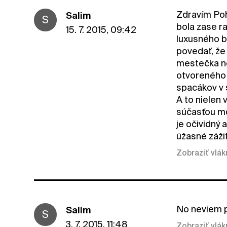
Zdravím Poh
Salim
S
bola zase r
15. 7. 2015, 09:42
luxusného b
povedať, že
mestečka ne
otvoreného 
spacákov v 
A to nielen 
súčasťou môj
je očividný 
úžasné zážit
Zobraziť vlá
No neviem pr
Salim
S
3. 7. 2015, 11:48
Zobraziť vlá