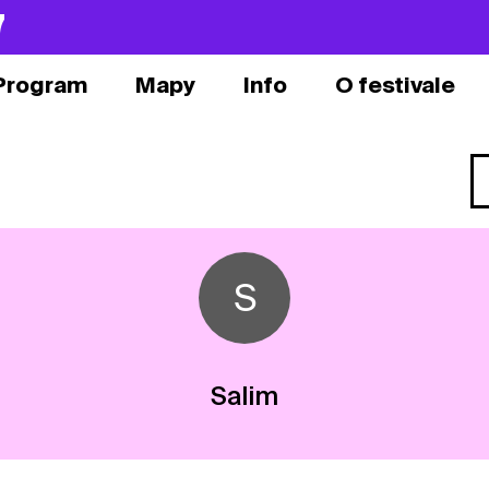
7
Program
Mapy
Info
O festivale
S
Salim