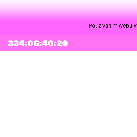
Používaním webu vy
334:06:40:20
NEWSLETTER
Prihlásiť sa
Súhlasím so zapísaním mojej e-mailovej adresy do Pohoda Newslettra a
využívaním na marketingové účely.