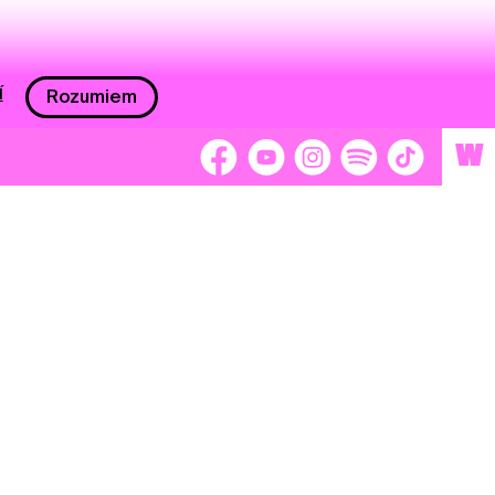
í
Rozumiem
W
 nám 2 %
Brigádnici
Dobrovoľníci
adors
Separátori
tage