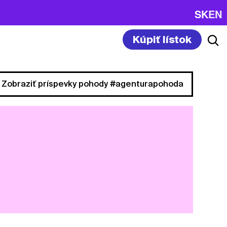
SK
EN
Kúpiť lístok
Zobraziť príspevky pohody #agenturapohoda