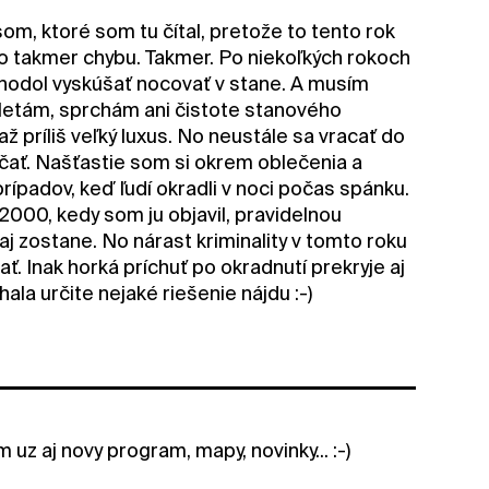
m, ktoré som tu čítal, pretože to tento rok
lo takmer chybu. Takmer. Po niekoľkých rokoch
hodol vyskúšať nocovať v stane. A musím
oaletám, sprchám ani čistote stanového
 príliš veľký luxus. No neustále sa vracať do
čať. Našťastie som si okrem oblečenia a
rípadov, keď ľudí okradli v noci počas spánku.
 2000, kedy som ju objavil, pravidelnou
aj zostane. No nárast kriminality v tomto roku
ť. Inak horká príchuť po okradnutí prekryje aj
ala určite nejaké riešenie nájdu :-)
uz aj novy program, mapy, novinky... :-)