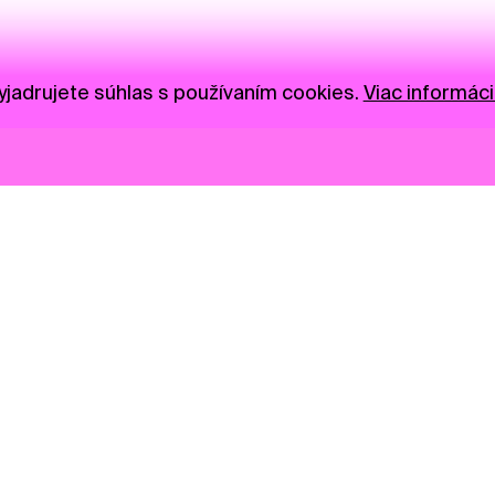
jadrujete súhlas s používaním cookies.
Viac informáci
Novinky
Darujte
Privacy Policy
NGO
Press
Ambass
Gastro
Visual S
Market zóna