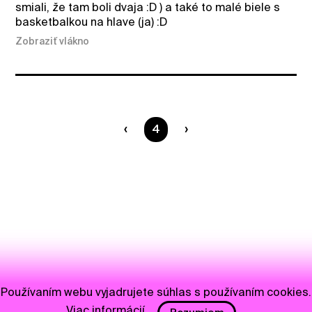
smiali, že tam boli dvaja :D ) a také to malé biele s
basketbalkou na hlave (ja) :D
Zobraziť vlákno
Ste na strane
4
Používaním webu vyjadrujete súhlas s používaním cookies.
Viac informácií