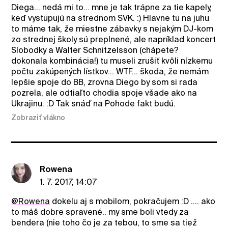
Diega... nedá mi to... mne je tak trápne za tie kapely,
keď vystupujú na strednom SVK. :) Hlavne tu na juhu
to máme tak, že miestne zábavky s nejakým DJ-kom
zo strednej školy sú preplnené, ale napríklad koncert
Slobodky a Walter Schnitzelsson (chápete?
dokonala kombinácia!) tu museli zrušiť kvôli nízkemu
počtu zakúpených lístkov... WTF... škoda, že nemám
lepšie spoje do BB, zrovna Diego by som si rada
pozrela, ale odtiaľto chodia spoje všade ako na
Ukrajinu. :D Tak snáď na Pohode fakt budú.
Zobraziť vlákno
Rowena
1. 7. 2017, 14:07
@Rowena
dokelu aj s mobilom, pokračujem :D .... ako
to máš dobre spravené.. my sme boli vtedy za
bendera (nie toho čo je za tebou, to sme sa tiež