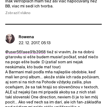
Inak Vetroplach mám tiež asi viac napočúvaný, než
BB, viac mi sedí ich tvorba.
Zobraziť vlákno
Rowena
22. 12. 2017, 05:13
@user56faee91b3968
tiež si vravím, že na dobrú
gitarovku si ešte budem musieť počkať, snáď niečo
na pogo ešte bude :D (zatiaľ som ani nejak
neskúmala, kto bude mať tour)
A Barmani mali podľa mňa najlepšie obdobie, keď
mali len prvý album... akože stále ich rada počúvam,
aj som si na nich na Pohode vždycky zašla, plus
oceňujem, že sa tak hrajú so slovenčinou v textoch,
ALE už nejaký čas mi pripadá akoby sa z nich stali
takí slovenskí One direction, neviem či je to len môj
pocit... Ako veď nech sa im darí, ale ich fan-základňa