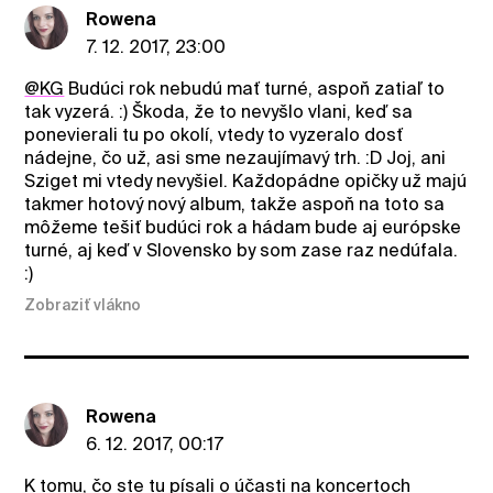
Rowena
7. 12. 2017, 23:00
@KG
Budúci rok nebudú mať turné, aspoň zatiaľ to
tak vyzerá. :) Škoda, že to nevyšlo vlani, keď sa
ponevierali tu po okolí, vtedy to vyzeralo dosť
nádejne, čo už, asi sme nezaujímavý trh. :D Joj, ani
Sziget mi vtedy nevyšiel. Každopádne opičky už majú
takmer hotový nový album, takže aspoň na toto sa
môžeme tešiť budúci rok a hádam bude aj európske
turné, aj keď v Slovensko by som zase raz nedúfala.
:)
Zobraziť vlákno
Rowena
6. 12. 2017, 00:17
K tomu, čo ste tu písali o účasti na koncertoch