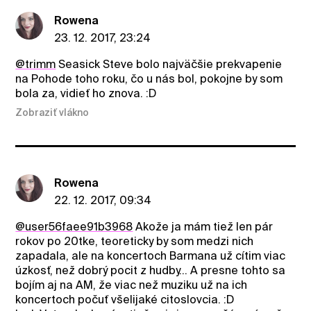
Rowena
23. 12. 2017, 23:24
@trimm
Seasick Steve bolo najväčšie prekvapenie
na Pohode toho roku, čo u nás bol, pokojne by som
bola za, vidieť ho znova. :D
Zobraziť vlákno
Rowena
22. 12. 2017, 09:34
@user56faee91b3968
Akože ja mám tiež len pár
rokov po 20tke, teoreticky by som medzi nich
zapadala, ale na koncertoch Barmana už cítim viac
úzkosť, než dobrý pocit z hudby... A presne tohto sa
bojím aj na AM, že viac než muziku už na ich
koncertoch počuť všelijaké citoslovcia. :D