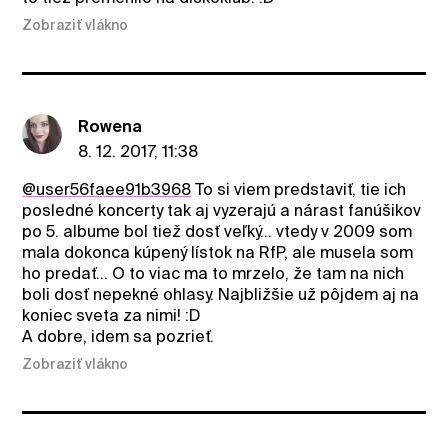
Zobraziť vlákno
Rowena
8. 12. 2017, 11:38
@user56faee91b3968
To si viem predstaviť, tie ich
posledné koncerty tak aj vyzerajú a nárast fanúšikov
po 5. albume bol tiež dosť veľký... vtedy v 2009 som
mala dokonca kúpený lístok na RfP, ale musela som
ho predať... O to viac ma to mrzelo, že tam na nich
boli dosť nepekné ohlasy. Najbližšie už pôjdem aj na
koniec sveta za nimi! :D
A dobre, idem sa pozrieť.
Zobraziť vlákno