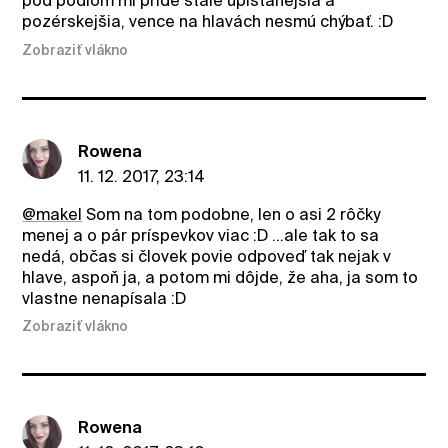
pod pódiom mi príde stále upišťanejšia a
pozérskejšia, vence na hlavách nesmú chýbať. :D
Zobraziť vlákno
Rowena
11. 12. 2017, 23:14
@makel
Som na tom podobne, len o asi 2 rôčky
menej a o pár príspevkov viac :D ...ale tak to sa
nedá, občas si človek povie odpoveď tak nejak v
hlave, aspoň ja, a potom mi dôjde, že aha, ja som to
vlastne nenapísala :D
Zobraziť vlákno
Rowena