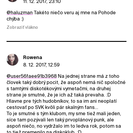
11. 12. 2017, 23:10
@haluzman
Takéto niečo veru aj mne na Pohode
chýba :)
Zobraziť vlákno
Rowena
8. 12. 2017, 12:59
@user56faee91b3968
Na jednej strane má z toho
človek taký dobrý pocit, že aspoň nemá nič spoločné
s tamtými diskotékovými vymetačmi, na druhej
strane je smutné, že je ich až taká prevaha. :D
Hlavne pre tých hudobníkov, to sa im ani neoplatí
cestovať po SVK kvôli pár skalným fans...
To je smutné s tým klubom, my sme tiež mali jeden,
síce tam pozývali len taký prvoplánový punk, ale
aspoň niečo, no vydržalo im to ledva rok, potom sa
to tiež premenilo na diskoklub. :D