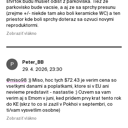
stvrtok budu musiet odist z parkoviska. Tiez ze
parkovisko bude vacsie, a aj ze sa sprchy presunu
(zrejme +/- niekde tam ako boli keramicke WC) a ten
priestor kde boli sprchy doteraz sa ozvuci novymi
reproduktormi.
Zobraziť vlákno
Peter_BB
P
29. 4. 2026, 23:30
@miso98
:)) Miso, hoc tych $72.43 je verim cena so
vsetkymi danami a poplatkami, ktore si v EU ani
nevieme predstavit - nastastie :) Ozvem sa vam
verim aj s Emom v juni, ked pridem prvy krat tento rok
do KE (skrz to co si zazil v Pokhoi v septembri, co
ti/vam vysvetlim osobne)
Zobraziť vlákno