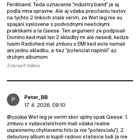
Ferdinand. Teda oznacenie "industry band" je aj
podla mna spravne. Ale aj vdaka precitaniu textov
na tychto 2 linkoch stale verim, ze Wet leg nie su
spajani vyslovene s podvodnymi neetickymi
praktikami a la Geese. Ten argument ze podpisali
Domino ked mali len 2 skladby mi ale nesedi, kedze
tusim Radiohed mal zmluvu s EMI ked este nemali
ani jednu skladbu, a tiez "potencial naplnili" az
druhym albumom.
Zobraziť vlákno
Peter_BB
P
17. 4. 2026, 09:10
@cookie
Wet leg je verim skor uplny opak Geese: 1.
zmluvu s vydavatelstvom mali vdaka realne
uspesnemu chytlavemu hitu (a nie "potencialu"); 2.
debutovy album si kupili radovo statisice ludi (a nie