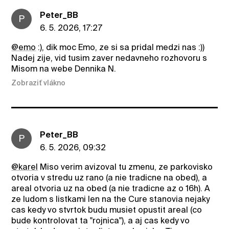
Peter_BB
P
6. 5. 2026, 17:27
@emo
:), dik moc Emo, ze si sa pridal medzi nas :))
Nadej zije, vid tusim zaver nedavneho rozhovoru s
Misom na webe Dennika N.
Zobraziť vlákno
Peter_BB
P
6. 5. 2026, 09:32
@karel
Miso verim avizoval tu zmenu, ze parkovisko
otvoria v stredu uz rano (a nie tradicne na obed), a
areal otvoria uz na obed (a nie tradicne az o 16h). A
ze ludom s listkami len na the Cure stanovia nejaky
cas kedy vo stvrtok budu musiet opustit areal (co
bude kontrolovat ta "rojnica"), a aj cas kedy vo