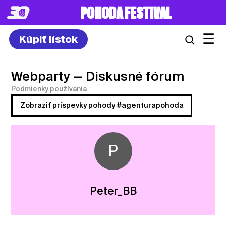
POHODA FESTIVAL
☰
Kúpiť lístok
Webparty
— Diskusné fórum
Podmienky používania
Zobraziť príspevky pohody #agenturapohoda
P
Peter_BB