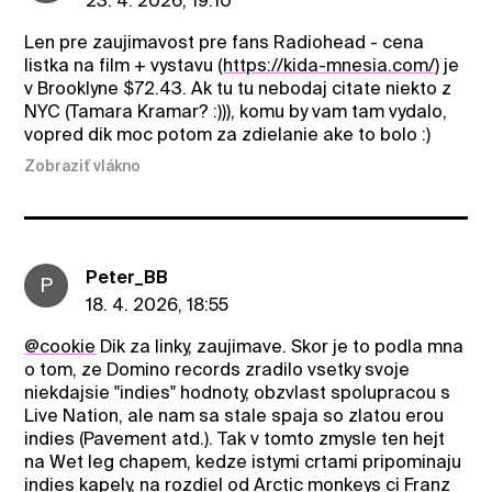
23. 4. 2026, 19:10
Len pre zaujimavost pre fans Radiohead - cena
listka na film + vystavu (
https://kida-mnesia.com/)
je
v Brooklyne $72.43. Ak tu tu nebodaj citate niekto z
NYC (Tamara Kramar? :))), komu by vam tam vydalo,
vopred dik moc potom za zdielanie ake to bolo :)
Zobraziť vlákno
Peter_BB
P
18. 4. 2026, 18:55
@cookie
Dik za linky, zaujimave. Skor je to podla mna
o tom, ze Domino records zradilo vsetky svoje
niekdajsie "indies" hodnoty, obzvlast spolupracou s
Live Nation, ale nam sa stale spaja so zlatou erou
indies (Pavement atd.). Tak v tomto zmysle ten hejt
na Wet leg chapem, kedze istymi crtami pripominaju
indies kapely, na rozdiel od Arctic monkeys ci Franz