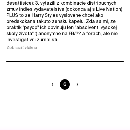
desattisice); 3. vytazili z kombinacie distribucnych
zmuv indies vydavatelstva (dokonca aj s Live Nation)
PLUS to ze Harry Styles vyslovene chcel ako
predskokana takuto zensku kapelu. Zda sa mi, ze
praktik "psyop" ich obvinuju len "absolventi vysokej
skoly zivota" :) anonymne na FB/?? a forach, ale nie
investigativni zurnalisti.
Zobraziť vlákno
Ste na strane
6