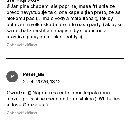
user=1qlhw6.rv
@Jan plne chapem, ale popri tej mase frflania ze
preco nevystupuje ta ci ona kapela (len preto, ze sa
niekomu paci), ...malo vody a malo tiena :), tak by
bola verim velka skoda pre tuto nasu party :) ak by si
sa nechal zneistit a nenapisal by si uprimne a
pravdive glosy empirickej reality :))
Zobraziť vlákno
Peter_BB
P
29. 4. 2026, 13:12
@wratko
:))) Napadli ma este Tame Impala (hoc
mozno prilis silne meno do tohto vlakna:), White lies
a Jose Gonzales :)
Zobraziť vlákno