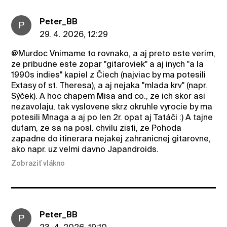
Peter_BB
P
29. 4. 2026, 12:29
@Murdoc
Vnimame to rovnako, a aj preto este verim,
ze pribudne este zopar "gitaroviek" a aj inych "a la
1990s indies" kapiel z Čiech (najviac by ma potesili
Extasy of st. Theresa), a aj nejaka "mlada krv" (napr.
Sýček). A hoc chapem Misa and co., ze ich skor asi
nezavolaju, tak vyslovene skrz okruhle vyrocie by ma
potesili Mnaga a aj po len 2r. opat aj Tatáči :) A tajne
dufam, ze sa na posl. chvilu zisti, ze Pohoda
zapadne do itinerara nejakej zahranicnej gitarovne,
ako napr. uz velmi davno Japandroids.
Zobraziť vlákno
Peter_BB
P