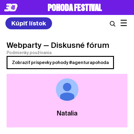
POHODA FESTIVAL
☰
Kúpiť lístok
Webparty
— Diskusné fórum
Podmienky používania
Zobraziť príspevky pohody #agenturapohoda
Natalia