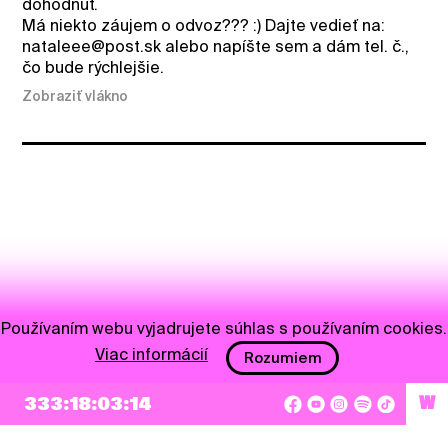
dohodnúť.
Má niekto záujem o odvoz??? :) Dajte vedieť na:
nataleee@post.sk alebo napíšte sem a dám tel. č.,
čo bude rýchlejšie.
Zobraziť vlákno
Používaním webu vyjadrujete súhlas s používaním cookies.
Viac informácií
Rozumiem
333:18:03:14
W
NEWSLETTER