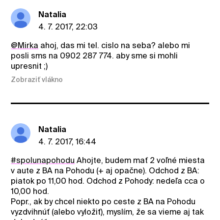
Natalia
4. 7. 2017, 22:03
@Mirka
ahoj, das mi tel. cislo na seba? alebo mi
posli sms na 0902 287 774. aby sme si mohli
upresnit ;)
Zobraziť vlákno
Natalia
4. 7. 2017, 16:44
#spolunapohodu
Ahojte, budem mať 2 voľné miesta
v aute z BA na Pohodu (+ aj opačne). Odchod z BA:
piatok po 11,00 hod. Odchod z Pohody: nedeľa cca o
10,00 hod.
Popr., ak by chcel niekto po ceste z BA na Pohodu
vyzdvihnúť (alebo vyložiť), myslím, že sa vieme aj tak