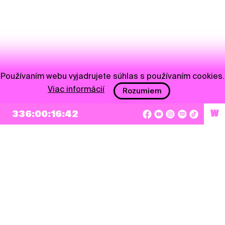
Používaním webu vyjadrujete súhlas s používaním cookies.
Viac informácií
Rozumiem
336:00:16:42
W
NEWSLETTER
Prihlásiť sa
Súhlasím so zapísaním mojej e-mailovej adresy do Pohoda Newslettra a využívaním
na marketingové účely.