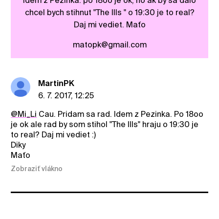
Idem z Pezinka. po 18oo je ok, no ak by sa dalo
chcel bych stihnut "The Ills " o 19:30 je to real?
Daj mi vediet. Maťo
matopk@gmail.com
MartinPK
6. 7. 2017, 12:25
@Mi_Li
Cau. Pridam sa rad. Idem z Pezinka. Po 18oo
je ok ale rad by som stihol "The Ills" hraju o 19:30 je
to real? Daj mi vediet :)
Diky
Maťo
Zobraziť vlákno