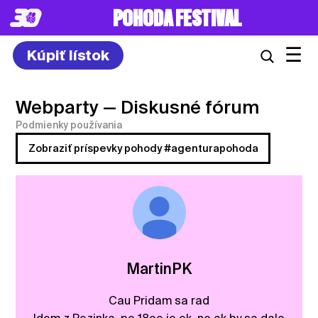
POHODA FESTIVAL
☰
Kúpiť lístok
Webparty
— Diskusné fórum
Podmienky používania
Zobraziť príspevky pohody #agenturapohoda
MartinPK
Cau Pridam sa rad