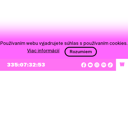
Používaním webu vyjadrujete súhlas s používaním cookies.
Viac informácií
Rozumiem
335:07:32:53
W
NEWSLETTER
Prihlásiť sa
Súhlasím so zapísaním mojej e-mailovej adresy do Pohoda Newslettra a využívaním
na marketingové účely.