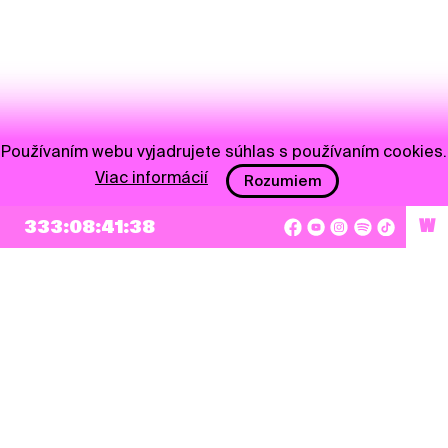
Používaním webu vyjadrujete súhlas s používaním cookies.
Viac informácií
Rozumiem
333:08:41:38
W
NEWSLETTER
Prihlásiť sa
Súhlasím so zapísaním mojej e-mailovej adresy do Pohoda Newslettra a využívaním
na marketingové účely.