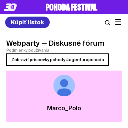
POHODA FESTIVAL
☰
Kúpiť lístok
Webparty
— Diskusné fórum
Podmienky používania
Zobraziť príspevky pohody #agenturapohoda
Marco_Polo