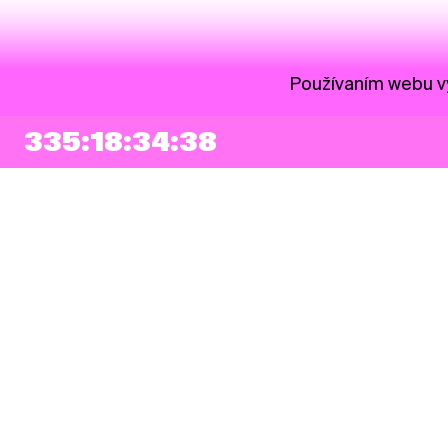
Používaním webu vy
335:18:34:37
NEWSLETTER
Prihlásiť sa
Súhlasím so zapísaním mojej e-mailovej adresy do Pohoda Newslettra a
využívaním na marketingové účely.