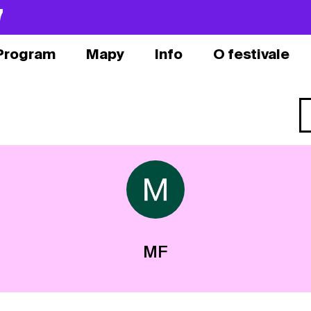
7
Program
Mapy
Info
O festivale
MF