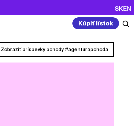
SK
EN
Kúpiť lístok
Zobraziť príspevky pohody #agenturapohoda