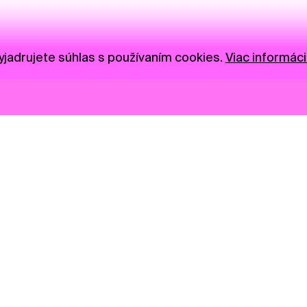
jadrujete súhlas s používaním cookies.
Viac informáci
Novinky
Darujte
Privacy Policy
NGO
Press
Ambass
Gastro
Visual S
Market zóna