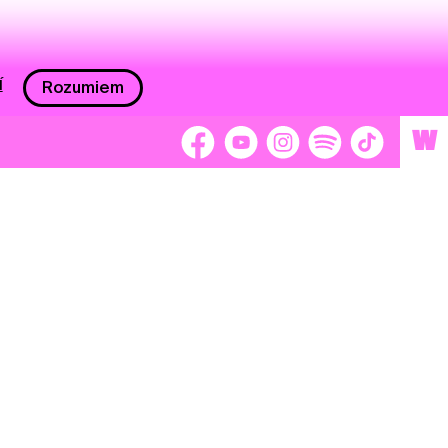
í
Rozumiem
W
 nám 2 %
Brigádnici
Dobrovoľníci
adors
Separátori
tage