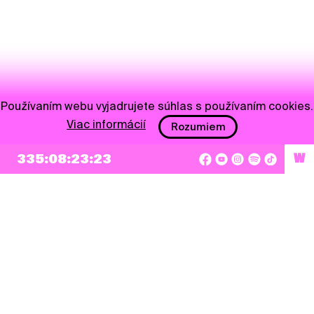
Používaním webu vyjadrujete súhlas s používaním cookies.
Viac informácií
Rozumiem
335:08:23:23
W
NEWSLETTER
Prihlásiť sa
Súhlasím so zapísaním mojej e-mailovej adresy do Pohoda Newslettra a využívaním
na marketingové účely.