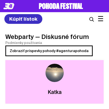
POHODA FESTIVAL
☰
Kúpiť lístok
Webparty
— Diskusné fórum
Podmienky používania
Zobraziť príspevky pohody #agenturapohoda
Katka