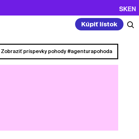
SK
EN
Kúpiť lístok
Zobraziť príspevky pohody #agenturapohoda