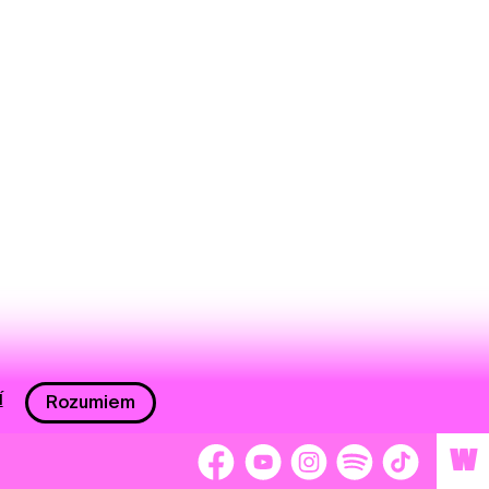
í
Rozumiem
W