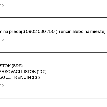
kno
na predaj :) 0902 030 750 (Trenčín alebo na mieste)
kno
STOK (89€)
RKOVACI LISTOK (10€)
..... TRENCIN :) :) :)
kno