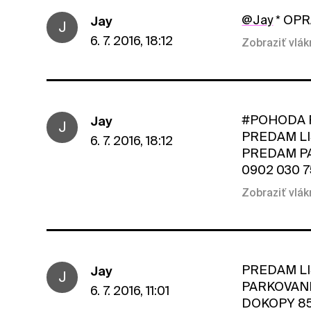
@Jay
* OPR
Jay
J
6. 7. 2016, 18:12
Zobraziť vlá
‪#‎POHODA‬ FE
Jay
J
PREDAM LI
6. 7. 2016, 18:12
PREDAM PA
0902 030 75
Zobraziť vlá
PREDAM LI
Jay
J
PARKOVANIE
6. 7. 2016, 11:01
DOKOPY 85€ 