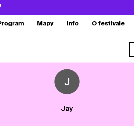
7
Program
Mapy
Info
O festivale
J
Jay