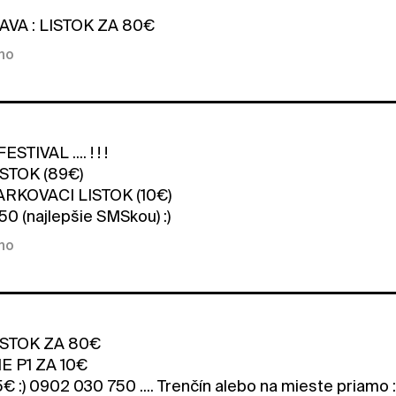
AVA : LISTOK ZA 80€
kno
STIVAL .... ! ! !
STOK (89€)
RKOVACI LISTOK (10€)
0 (najlepšie SMSkou) :)
kno
STOK ZA 80€
 P1 ZA 10€
:) 0902 030 750 .... Trenčín alebo na mieste priamo :