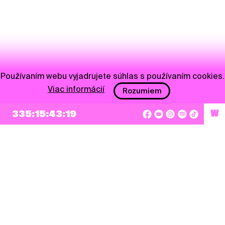
Používaním webu vyjadrujete súhlas s používaním cookies.
Viac informácií
Rozumiem
335:15:43:18
W
NEWSLETTER
Prihlásiť sa
Súhlasím so zapísaním mojej e-mailovej adresy do Pohoda Newslettra a využívaním
na marketingové účely.