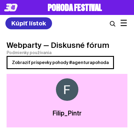
POHODA FESTIVAL
☰
Kúpiť lístok
Webparty
— Diskusné fórum
Podmienky používania
Zobraziť príspevky pohody #agenturapohoda
Filip_Pintr