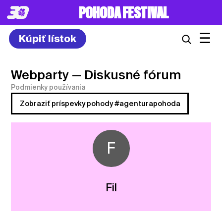
POHODA FESTIVAL
☰
Kúpiť lístok
Webparty
— Diskusné fórum
Podmienky používania
Zobraziť príspevky pohody #agenturapohoda
F
Fil