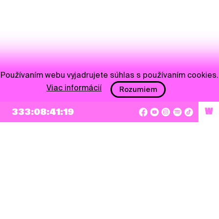
Používaním webu vyjadrujete súhlas s používaním cookies.
Viac informácií
Rozumiem
333:08:41:19
W
NEWSLETTER
Prihlásiť sa
Súhlasím so zapísaním mojej e-mailovej adresy do Pohoda Newslettra a využívaním
na marketingové účely.