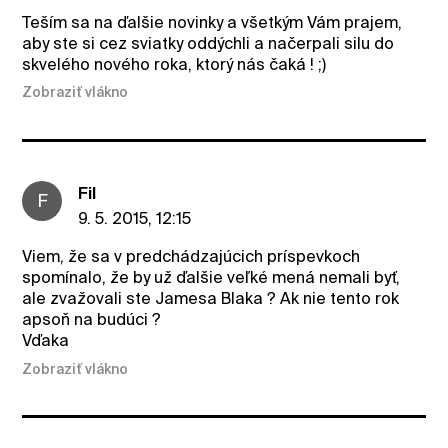
Teším sa na ďalšie novinky a všetkým Vám prajem,
aby ste si cez sviatky oddýchli a načerpali silu do
skvelého nového roka, ktorý nás čaká ! ;)
Zobraziť vlákno
Fil
F
9. 5. 2015, 12:15
Viem, že sa v predchádzajúcich príspevkoch
spomínalo, že by už ďalšie veľké mená nemali byť,
ale zvažovali ste Jamesa Blaka ? Ak nie tento rok
apsoň na budúci ?
Vďaka
Zobraziť vlákno