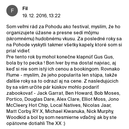
Fil
F
19. 12. 2016, 13:22
Som veľmi rád za Pohodu ako festival, myslím, že ho
organizujete úžasne a presne sedí môjmu
(skromnému) hudobnému vkusu. Za posledné roky sa
na Pohode vyskytli takmer všetky kapely, ktoré som si
prial vidieť.
Pre tento rok by mohol konečne klapnúť Gus Gus,
bola by to pecka ! Bon Iver by ma dostal najviac, aj
keď si nie som istý ich cenou a bookingom. Rovnako
Flume - myslím, že jeho popularita len stúpa, takže
ďalšie roky sa to odrazí aj na cene. Z nasledujúcich
by sa vám určite pár kúskov mohlo podariť
zabookovať - Jack Garrat, Ben Howard, Bob Moses,
Portico, Douglas Dare, Alex Clare, Elliot Moss, Jono
McCleery, Hot Chip, Local Natives, Nicolas Jaar,
Matt Corby, RY X, Michael Kiwanuka, Nick Murphy,
Woodkid a bol by som nesmierne vďačný, ak by ste
opätovne dotiahli The XX :)