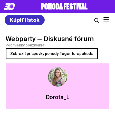
POHODA FESTIVAL
☰
Kúpiť lístok
Webparty
— Diskusné fórum
Podmienky používania
Zobraziť príspevky pohody #agenturapohoda
Dorota_L