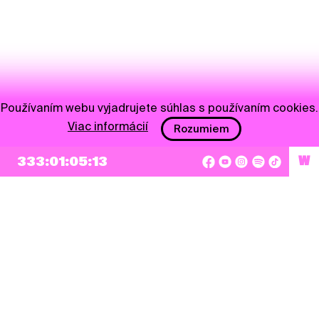
Používaním webu vyjadrujete súhlas s používaním cookies.
Viac informácií
Rozumiem
333:01:05:13
W
NEWSLETTER
Prihlásiť sa
Súhlasím so zapísaním mojej e-mailovej adresy do Pohoda Newslettra a využívaním
na marketingové účely.