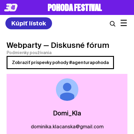
POHODA FESTIVAL
☰
Kúpiť lístok
Webparty
— Diskusné fórum
Podmienky používania
Zobraziť príspevky pohody #agenturapohoda
Domi_Kla
dominika.klacanska@gmail.com