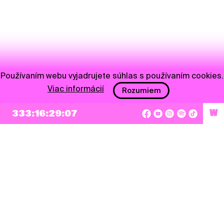
Používaním webu vyjadrujete súhlas s používaním cookies.
Viac informácií
Rozumiem
333:16:29:07
W
NEWSLETTER
Prihlásiť sa
Súhlasím so zapísaním mojej e-mailovej adresy do Pohoda Newslettra a využívaním
na marketingové účely.