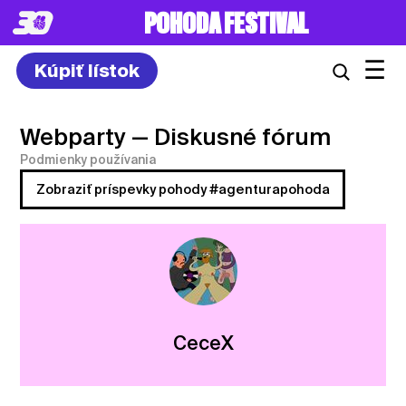
POHODA FESTIVAL
☰
Kúpiť lístok
Webparty
— Diskusné fórum
Podmienky používania
Zobraziť príspevky pohody #agenturapohoda
CeceX