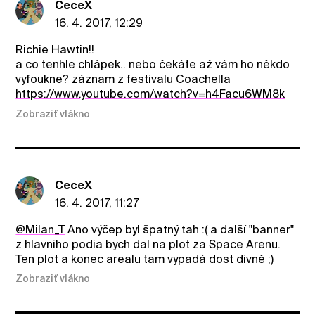
CeceX
16. 4. 2017, 12:29
Richie Hawtin!!
a co tenhle chlápek.. nebo čekáte až vám ho někdo
vyfoukne? záznam z festivalu Coachella
https://www.youtube.com/watch?v=h4Facu6WM8k
Zobraziť vlákno
CeceX
16. 4. 2017, 11:27
@Milan_T
Ano výčep byl špatný tah :( a další "banner"
z hlavniho podia bych dal na plot za Space Arenu.
Ten plot a konec arealu tam vypadá dost divně ;)
Zobraziť vlákno