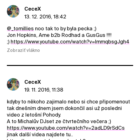
CeceX
13. 12. 2016, 18:42
@_tomillies
noo tak to by byla pecka ;)
Jon Hopkins, Ame b2b Rodhad a GusGus !!!!
;)
https://www.youtube.com/watch?v=lmmqbsgJgh4
Zobraziť vlákno
CeceX
19. 11. 2016, 11:38
kdyby to někoho zajimalo nebo si chce připomenout
tak dnešním dnem jsem dokončil asi už posledni
video z letošní Pohody.
A to Michalův DJset ze čtvrtečního večera ;)
https://www.youtube.com/watch?v=2adLD9rSdCs
jinak další videa najdete tu..