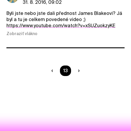
31. 8. 2016, 09:02
Byli jste nebo jste dali přednost James Blakeovi? Já
byl a tu je celkem povedené video ;)
https://www.youtube.com/watch?v=xSUZuokzyKE
Zobraziť vlákno
Ste na strane
13