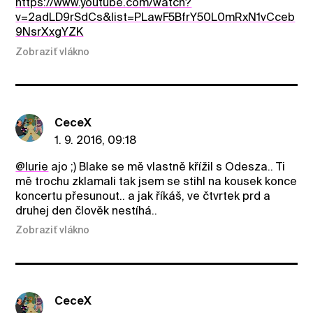
https://www.youtube.com/watch?
v=2adLD9rSdCs&list=PLawF5BfrY50L0mRxN1vCceb
9NsrXxgYZK
Zobraziť vlákno
CeceX
1. 9. 2016, 09:18
@lurie
ajo ;) Blake se mě vlastně křížil s Odesza.. Ti
mě trochu zklamali tak jsem se stihl na kousek konce
koncertu přesunout.. a jak říkáš, ve čtvrtek prd a
druhej den člověk nestíhá..
Zobraziť vlákno
CeceX