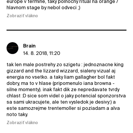
europe v termine, taky polnocny ritual na orange /
hlavnom stage by nebol odveci ;)
Zobraziť vlákno
Brain
14. 8. 2018, 11:20
tak len male postrehy zo szigetu : jednoznacne king
gizzard and the lizzard wizzard, sialeny vizual aj
energia no vsetko. a taky liam gallagher bol fakt
dobry, ma to v hlase (pripomenulo iana browna -
silne momenty). inak fakt dik ze nepredavate tvrdy
chlast :D sice som videl o jaky potencial sponzorstva
sa sami ukracujete, ale ten vysledok je desivy:) a
este samozrejme trentemoller si poziadam a alva
noto taky.
Zobraziť vlákno