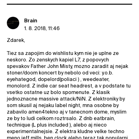
Brain
1. 8. 2018, 11:46
Zdarek,
Tiez sa zapojim do wishlistu kym nie je uplne ze
neskoro. Zo zenskych kapiel L7, z popovych
spevakov Father John Misty, mozno zaradit aj nejak
stoner/doom koncert by nebolo od veci: y.o.b.
eyehategod, dopelord(poliaci ) , weedeater,
monolord. Z indie car seat headrest, a v podstate tu
vsetko ostatne uz bolo spomenute. Z klasik
jednoznacne massive attack/NiN. Z elektroniky by
som skusil aj nejaku label night, mna osobne by
zabavilo amen4tekno aj v tanecnom dome, myslim
ze by to ludi celkom roztrsalo. Z dnb eatbrain,
technique (L plus included ), alebo aj nieco
experimentalnejsie. Z elektra kludne velke techno
meno jeff mills, ben clock alebo teraz tak popularni