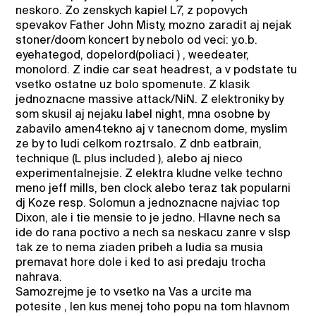
neskoro. Zo zenskych kapiel L7, z popovych
spevakov Father John Misty, mozno zaradit aj nejak
stoner/doom koncert by nebolo od veci: y.o.b.
eyehategod, dopelord(poliaci ) , weedeater,
monolord. Z indie car seat headrest, a v podstate tu
vsetko ostatne uz bolo spomenute. Z klasik
jednoznacne massive attack/NiN. Z elektroniky by
som skusil aj nejaku label night, mna osobne by
zabavilo amen4tekno aj v tanecnom dome, myslim
ze by to ludi celkom roztrsalo. Z dnb eatbrain,
technique (L plus included ), alebo aj nieco
experimentalnejsie. Z elektra kludne velke techno
meno jeff mills, ben clock alebo teraz tak popularni
dj Koze resp. Solomun a jednoznacne najviac top
Dixon, ale i tie mensie to je jedno. Hlavne nech sa
ide do rana poctivo a nech sa neskacu zanre v slsp
tak ze to nema ziaden pribeh a ludia sa musia
premavat hore dole i ked to asi predaju trocha
nahrava.
Samozrejme je to vsetko na Vas a urcite ma
potesite , len kus menej toho popu na tom hlavnom