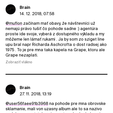
Brain
14. 12. 2018, 07:58
@muflon
začínam mať obavy, že návštevníci už
nemajú právo tušiť čo pohode sadne :) agentúra
proste ide svoje, vyberá z dostupného výkladu a my
môžeme len lámať rukami . Ja by som zo sziget line
upu bral napr Richarda Aschcrofta o dost radsej ako
1975 . To je pre mna taka kapela na Grape, ktoru ale
Grape nezaplati.
Zobraziť vlákno
Brain
27. 11. 2018, 13:19
@user56faee91b3968
na pohode pre mna obrovske
sklamanie, mali von uzasny album ale to sa nazivo