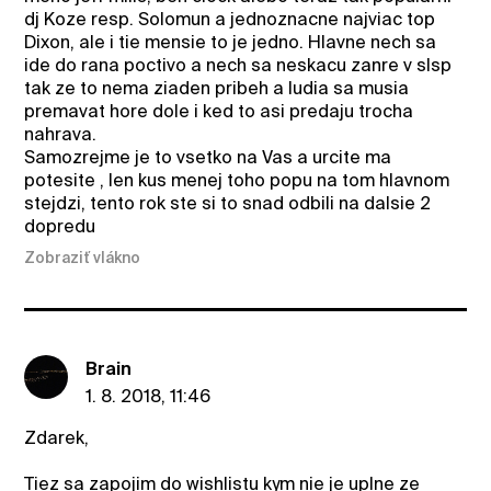
dj Koze resp. Solomun a jednoznacne najviac top
Dixon, ale i tie mensie to je jedno. Hlavne nech sa
ide do rana poctivo a nech sa neskacu zanre v slsp
tak ze to nema ziaden pribeh a ludia sa musia
premavat hore dole i ked to asi predaju trocha
nahrava.
Samozrejme je to vsetko na Vas a urcite ma
potesite , len kus menej toho popu na tom hlavnom
stejdzi, tento rok ste si to snad odbili na dalsie 2
dopredu
Zobraziť vlákno
Brain
1. 8. 2018, 11:46
Zdarek,
Tiez sa zapojim do wishlistu kym nie je uplne ze