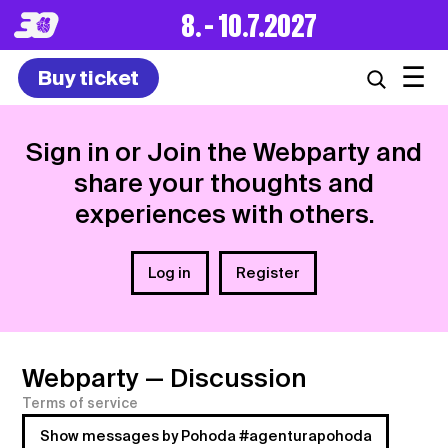
8. – 10.7.2027
☰
Buy ticket
Sign in or Join the Webparty and
share your thoughts and
experiences with others.
Log in
Register
Webparty
— Discussion
Terms of service
Show messages by Pohoda #agenturapohoda