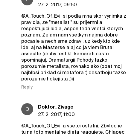
27. 2. 2017, 09:50
@A_Touch_Of_Evil
si podla mna skor vynimka z
pravidla, ze "metalisti" su prijemni a
respektujuci ludia, aspon teda vsetci ktorych
poznam. Zelam nam vsetkym najma dobre
pocasie a nech sme zdravi, uz kedy kto kde
ide, aj na Masterse a aj co ja viem Brutal
assaulte (druhy fest kt. kamarati casto
spominaju). Dramaturgii Pohody tazko
porozumie metalista, rovnako ako (opat moj
najblbsi priklad ci metafora :) desatboju tazko
porozumie hokejista :)))
Reply
Doktor_Zivago
D
27. 2. 2017, 11:00
@A_Touch_Of_Evil
a vsetci ostatni. Zbytocne
tu na toto mentalne dieta reagujete. Chlapec