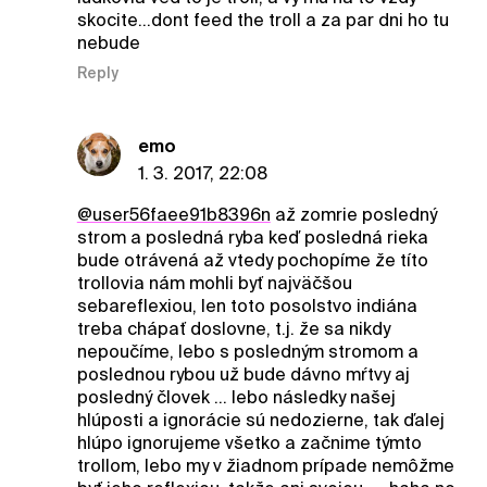
skocite...dont feed the troll a za par dni ho tu
nebude
Reply
emo
1. 3. 2017, 22:08
@user56faee91b8396n
až zomrie posledný
strom a posledná ryba keď posledná rieka
bude otrávená až vtedy pochopíme že títo
trollovia nám mohli byť najväčšou
sebareflexiou, len toto posolstvo indiána
treba chápať doslovne, t.j. že sa nikdy
nepoučíme, lebo s posledným stromom a
poslednou rybou už bude dávno mŕtvy aj
posledný človek ... lebo následky našej
hlúposti a ignorácie sú nedozierne, tak ďalej
hlúpo ignorujeme všetko a začnime týmto
trollom, lebo my v žiadnom prípade nemôžme