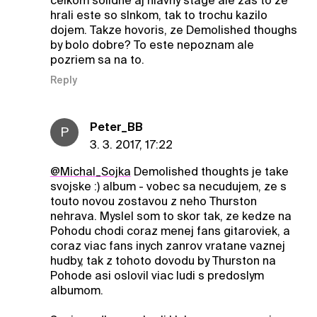
celkom solidne aj hlavny stage ale zas to ze
hrali este so slnkom, tak to trochu kazilo
dojem. Takze hovoris, ze Demolished thoughs
by bolo dobre? To este nepoznam ale
pozriem sa na to.
Reply
Peter_BB
P
3. 3. 2017, 17:22
@Michal_Sojka
Demolished thoughts je take
svojske :) album - vobec sa necudujem, ze s
touto novou zostavou z neho Thurston
nehrava. Myslel som to skor tak, ze kedze na
Pohodu chodi coraz menej fans gitaroviek, a
coraz viac fans inych zanrov vratane vaznej
hudby, tak z tohoto dovodu by Thurston na
Pohode asi oslovil viac ludi s predoslym
albumom.