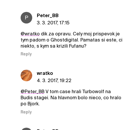
Peter_BB
P
3. 3. 2017, 17:15
@wratko
dik za opravu. Cely moj prispevok je
tym padom o Ghostdigital. Pamatas si este, ci
niekto, s kym sa krizili Fufanu?
Reply
wratko
4. 3. 2017, 19:22
@Peter_BB
V tom case hrali Turbowolf na
Budis stagei. Na hlavnom bolo nieco, co hralo
po Bjork.
Reply