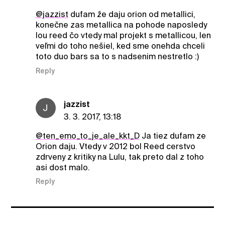
@jazzist
dufam že daju orion od metallici,
konečne zas metallica na pohode naposledy
lou reed čo vtedy mal projekt s metallicou, len
veľmi do toho nešiel, ked sme onehda chceli
toto duo bars sa to s nadsenim nestretlo :)
Reply
jazzist
J
3. 3. 2017, 13:18
@ten_emo_to_je_ale_kkt_D
Ja tiez dufam ze
Orion daju. Vtedy v 2012 bol Reed cerstvo
zdrveny z kritiky na Lulu, tak preto dal z toho
asi dost malo.
Reply