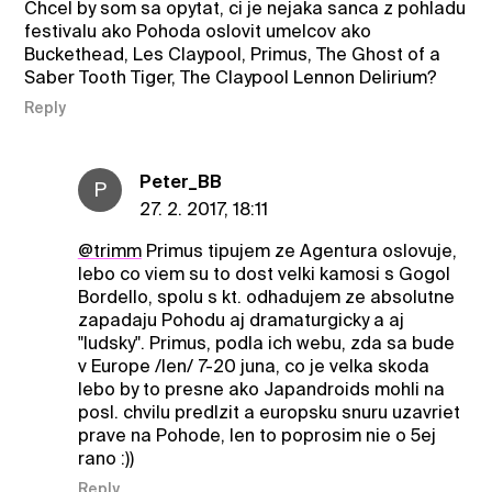
Chcel by som sa opytat, ci je nejaka sanca z pohladu
festivalu ako Pohoda oslovit umelcov ako
Buckethead, Les Claypool, Primus, The Ghost of a
Saber Tooth Tiger, The Claypool Lennon Delirium?
Reply
Peter_BB
P
27. 2. 2017, 18:11
@trimm
Primus tipujem ze Agentura oslovuje,
lebo co viem su to dost velki kamosi s Gogol
Bordello, spolu s kt. odhadujem ze absolutne
zapadaju Pohodu aj dramaturgicky a aj
"ludsky". Primus, podla ich webu, zda sa bude
v Europe /len/ 7-20 juna, co je velka skoda
lebo by to presne ako Japandroids mohli na
posl. chvilu predlzit a europsku snuru uzavriet
prave na Pohode, len to poprosim nie o 5ej
rano :))
Reply