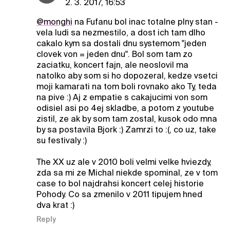
2. 3. 2017, 16:53
@monghi
na Fufanu bol inac totalne plny stan -
vela ludi sa nezmestilo, a dost ich tam dlho
cakalo kym sa dostali dnu systemom "jeden
clovek von = jeden dnu". Bol som tam zo
zaciatku, koncert fajn, ale neoslovil ma
natolko aby som si ho dopozeral, kedze vsetci
moji kamarati na tom boli rovnako ako Ty, teda
na pive :) Aj z empatie s cakajucimi von som
odisiel asi po 4ej skladbe, a potom z youtube
zistil, ze ak by som tam zostal, kusok odo mna
by sa postavila Bjork :) Zamrzi to :(, co uz, take
su festivaly :)
The XX uz ale v 2010 boli velmi velke hviezdy,
zda sa mi ze Michal niekde spominal, ze v tom
case to bol najdrahsi koncert celej historie
Pohody. Co sa zmenilo v 2011 tipujem hned
dva krat :)
Reply