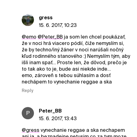
gress
15. 6. 2017, 10:23
@emo
@Peter_BB
ja som len chcel poukázať,
že v noci hrá viacero pódií, čiže nemyslím si,
že by techno/iný žáner v noci narúšali nočný
kľud rodinného stanového :) Nemyslím tým, aby
išli inam spať... Proste len, že dôvod, prečo je
to tak ako to je, bude asi niekde inde...
emo, zároveň s tebou súhlasím a dosť
nechápem to vynechanie reggae a ska
Reply
Peter_BB
P
15. 6. 2017, 13:43
@gress
vynechanie reggae a ska nechapem
ani ja, a beznadejne netusim co za tym moze