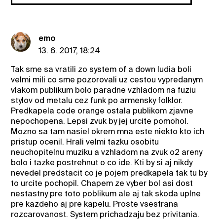
emo
13. 6. 2017, 18:24
Tak sme sa vratili zo system of a down ludia boli
velmi mili co sme pozorovali uz cestou vypredanym
vlakom publikum bolo paradne vzhladom na fuziu
stylov od metalu cez funk po armensky folklor.
Predkapela code orange ostala publikom zjavne
nepochopena. Lepsi zvuk by jej urcite pomohol.
Mozno sa tam nasiel okrem mna este niekto kto ich
pristup ocenil. Hrali velmi tazku osobitu
neuchopitelnu muziku a vzhladom na zvuk o2 areny
bolo i tazke postrehnut o co ide. Kti by si aj nikdy
nevedel predstacit co je pojem predkapela tak tu by
to urcite pochopil. Chapem ze vyber bol asi dost
nestastny pre toto poblikum ale aj tak skoda uplne
pre kazdeho aj pre kapelu. Proste vsestrana
rozcarovanost. System prichadzaju bez privitania.