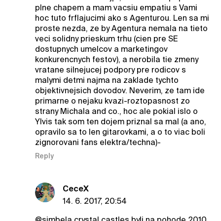
plne chapem a mam vacsiu empatiu s Vami
hoc tuto frflajucimi ako s Agenturou. Len sa mi
proste nezda, ze by Agentura nemala na tieto
veci solidny prieskum trhu (cien pre SE
dostupnych umelcov a marketingov
konkurencnych festov), a nerobila tie zmeny
vratane silnejucej podpory pre rodicov s
malymi detmi najma na zaklade tychto
objektivnejsich dovodov. Neverim, ze tam ide
primarne o nejaku kvazi-roztopasnost zo
strany Michala and co., hoc ale pokial islo o
Ylvis tak som ten dojem priznal sa mal (a ano,
opravilo sa to len gitarovkami, a o to viac boli
zignorovani fans elektra/techna)-
Reply
CeceX
14. 6. 2017, 20:54
@simbela
crystal castles byli na pohode 2010