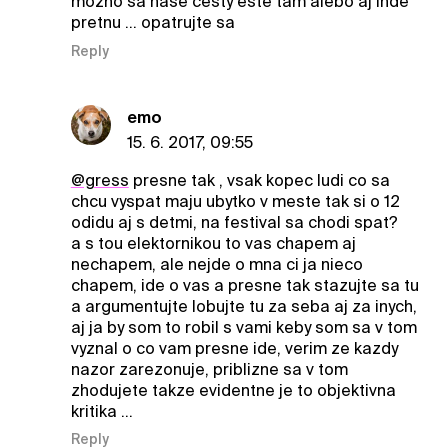
mozno sa nase cesty este tam alebo aj inde
pretnu ... opatrujte sa
Reply
emo
15. 6. 2017, 09:55
@gress
presne tak , vsak kopec ludi co sa
chcu vyspat maju ubytko v meste tak si o 12
odidu aj s detmi, na festival sa chodi spat?
a s tou elektornikou to vas chapem aj
nechapem, ale nejde o mna ci ja nieco
chapem, ide o vas a presne tak stazujte sa tu
a argumentujte lobujte tu za seba aj za inych,
aj ja by som to robil s vami keby som sa v tom
vyznal o co vam presne ide, verim ze kazdy
nazor zarezonuje, priblizne sa v tom
zhodujete takze evidentne je to objektivna
kritika ...
Reply