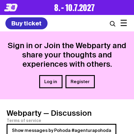
8. – 10.7.2027
☰
Buy ticket
Sign in or Join the Webparty and
share your thoughts and
experiences with others.
Log in
Register
Webparty
— Discussion
Terms of service
Show messages by Pohoda #agenturapohoda