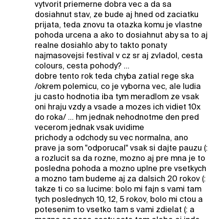
vytvorit priemerne dobra vec a da sa
dosiahnut stav, ze bude aj hned od zaciatku
prijata, teda znovu ta otazka komu je vlastne
pohoda urcena a ako to dosiahnut aby sa to aj
realne dosiahlo aby to takto ponaty
najmasovejsi festival v cz sr aj zvladol, cesta
colours, cesta pohody? ...
dobre tento rok teda chyba zatial rege ska
/okrem polemicu, co je vyborna vec, ale ludia
ju casto hodnotia iba tym meradlom ze vsak
oni hraju vzdy a vsade a mozes ich vidiet 10x
do roka/ ... hm jednak nehodnotme den pred
vecerom jednak vsak uvidime
prichody a odchody su vec normalna, ano
prave ja som "odporucal" vsak si dajte pauzu (:
a rozlucit sa da rozne, mozno aj pre mna je to
posledna pohoda a mozno uplne pre vsetkych
a mozno tam budeme aj za dalsich 20 rokov (:
takze ti co sa lucime: bolo mi fajn s vami tam
tych poslednych 10, 12, 5 rokov, bolo mi ctou a
potesenim to vsetko tam s vami zdielat (: a