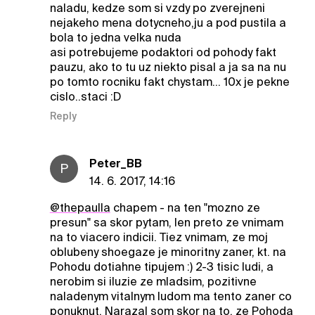
naladu, kedze som si vzdy po zverejneni
nejakeho mena dotycneho,ju a pod pustila a
bola to jedna velka nuda
asi potrebujeme podaktori od pohody fakt
pauzu, ako to tu uz niekto pisal a ja sa na nu
po tomto rocniku fakt chystam... 10x je pekne
cislo..staci :D
Reply
Peter_BB
P
14. 6. 2017, 14:16
@thepaulla
chapem - na ten "mozno ze
presun" sa skor pytam, len preto ze vnimam
na to viacero indicii. Tiez vnimam, ze moj
oblubeny shoegaze je minoritny zaner, kt. na
Pohodu dotiahne tipujem :) 2-3 tisic ludi, a
nerobim si iluzie ze mladsim, pozitivne
naladenym vitalnym ludom ma tento zaner co
ponuknut. Narazal som skor na to, ze Pohoda