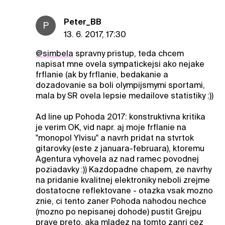
Peter_BB
P
13. 6. 2017, 17:30
@simbela
spravny pristup, teda chcem
napisat mne ovela sympatickejsi ako nejake
frflanie (ak by frflanie, bedakanie a
dozadovanie sa boli olympijsmymi sportami,
mala by SR ovela lepsie medailove statistiky :))
Ad line up Pohoda 2017: konstruktivna kritika
je verim OK, vid napr. aj moje frflanie na
"monopol Ylvisu" a navrh pridat na stvrtok
gitarovky (este z januara-februara), ktoremu
Agentura vyhovela az nad ramec povodnej
poziadavky :)) Kazdopadne chapem, ze navrhy
na pridanie kvalitnej elektroniky neboli zrejme
dostatocne reflektovane - otazka vsak mozno
znie, ci tento zaner Pohoda nahodou nechce
(mozno po nepisanej dohode) pustit Grejpu
prave preto, aka mladez na tomto zanri cez