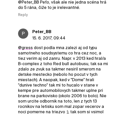
@Peter_BB Peťo, však ale nie jedna scéna hrá
do 5 rána, čiže to je irelevantné.
Reply
Peter_BB
P
15. 6. 2017, 09:44
@gress
dost podla mna zalezi aj od typu
samotneho soudsystemu co hra cez noc, a
tiez verim aj od zanru. Napr. v 2013 ked hral/a
B-complex z toho Red bull autobusu, tak sa mi
zdalo ze zvuk sa takmer nesiril smerom na
detske mestecko (nebolo ho pocut v tych
miestach). A naopak, ked v "Dome" hrali
"dunive techno" tak mi to hucalo v stane v
kempe pre automobilovych takmer uplne pri
brane na parkovisko (okolo 2006 to bolo). Nie
som urcite odbornik na toto, len z tych 13
rocnikov na letisku som mal zopar vecerov a
noci pomerne na triezvo :), tak som si vsimol