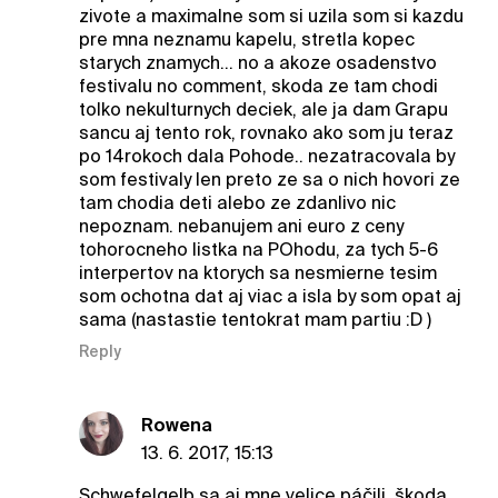
zivote a maximalne som si uzila som si kazdu
pre mna neznamu kapelu, stretla kopec
starych znamych... no a akoze osadenstvo
festivalu no comment, skoda ze tam chodi
tolko nekulturnych deciek, ale ja dam Grapu
sancu aj tento rok, rovnako ako som ju teraz
po 14rokoch dala Pohode.. nezatracovala by
som festivaly len preto ze sa o nich hovori ze
tam chodia deti alebo ze zdanlivo nic
nepoznam. nebanujem ani euro z ceny
tohorocneho listka na POhodu, za tych 5-6
interpertov na ktorych sa nesmierne tesim
som ochotna dat aj viac a isla by som opat aj
sama (nastastie tentokrat mam partiu :D )
Reply
Rowena
13. 6. 2017, 15:13
Schwefelgelb sa aj mne velice páčili, škoda,