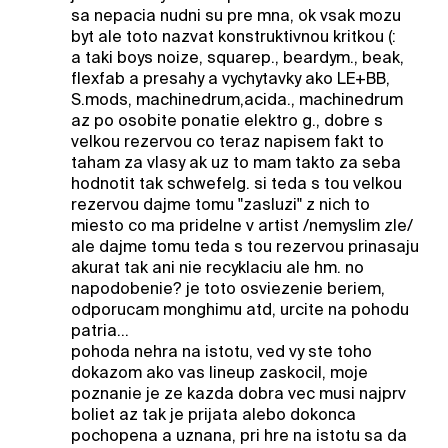
sa nepacia nudni su pre mna, ok vsak mozu
byt ale toto nazvat konstruktivnou kritkou (:
a taki boys noize, squarep., beardym., beak,
flexfab a presahy a vychytavky ako LE+BB,
S.mods, machinedrum,acida., machinedrum
az po osobite ponatie elektro g., dobre s
velkou rezervou co teraz napisem fakt to
taham za vlasy ak uz to mam takto za seba
hodnotit tak schwefelg. si teda s tou velkou
rezervou dajme tomu "zasluzi" z nich to
miesto co ma pridelne v artist /nemyslim zle/
ale dajme tomu teda s tou rezervou prinasaju
akurat tak ani nie recyklaciu ale hm. no
napodobenie? je toto osviezenie beriem,
odporucam monghimu atd, urcite na pohodu
patria...
pohoda nehra na istotu, ved vy ste toho
dokazom ako vas lineup zaskocil, moje
poznanie je ze kazda dobra vec musi najprv
boliet az tak je prijata alebo dokonca
pochopena a uznana, pri hre na istotu sa da