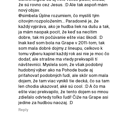
že sú rovno cez Jesus. :D Ale tak aspoň mám
nový objav.
@simbela Úplne rozumiem, čo myslíš tým
citovým rozpoložením... Paradoxné je, že
každý vypráva, ako je hudba liek na dušu a tak,
ja mám naopak pocit, že keď sa necítim
dobre, tak mi počúvanie ešte viac škodí. :D
Inak keď som bola na Grape v 2011-tom, tak
som mala dobré dojmy z lineupu, celkovo k
tomu výberu kapiel každý rok asi nie je moc čo
dodať, ale strašne ma vtedy prekvapili tí
návštevníci. Myslela som, že však podobný
hudobný výber ako na Pohode bude aj
priťahovať podobných ľudí, ale skôr som mala
dojem, že tam viac vynikli tie decká, čo sa tam
len chodia ukazovať, aké sú cool. :D A čo ma
ešte viac prekvapilo, že tento dojem so mnou
zdieľalo odvtedy toľko ľudí! Čiže na Grape asi
jedine za hudbou naozaj. :D
Reply