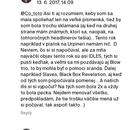
13. 6. 2017, 14:09
@Co_toto
Asi ti aj rozumiem, keby som sa
mala spoliehať len na veľké písmenká, tiež by
som bola trochu sklamaná (aj keď na druhej
strane mám známych, ktorí sa, naopak, na
tohtoročných headlinerov tešia)... Tento rok
napríklad v piatok na Urpineri nemám nič. :D
Neviem, čo si si napočúval, ale za mňa
najväčší objav tento rok sú asi IDLES, tých si
pusti keďtak, a veľmi sa mi pozdávajú aj Blow
trio, to by mohla byť o polnoci sranda. Ďalej
napríklad Slaves, Black Box Revelation, aj keď
od tých som popočúvala pomenej... A našich
ills si si vypočul? Na tých som bola 2x a vždy
to bola pecka. Nejdem menovať všetko,
predpokladám, že tie trošku väčšie mená už
si počúval, tak aspoň takto. :)
Reply