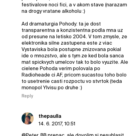
festivalove noci fici, a v akom stave (narazam
na drogy vratane alkoholu :)
Ad dramaturgia Pohody: ta je dost
transparentna a konzistentna podla mna uz
od presune na letisko 2004. V tom zmysle, ze
elektronika silne zastupena este z viac
Vystaviska bola postupne znizovana pokial
ide o mnozstvo, ale s tym ze ked bola sanca
mat spickvych umelcov tak to bolo vyuzite. Ale
cielene Pohoda verim polovala po
Radioheade ci AF, pricom sucastou toho bolo
to usetrenie casti rozpoctu vo stvrtok (teda
monopol Ylvisu po druhe :)
Reply
thepaulla
14. 6. 2017, 10:51
@Peter_BB
prepac, ale dovolim si nesuhlasit...