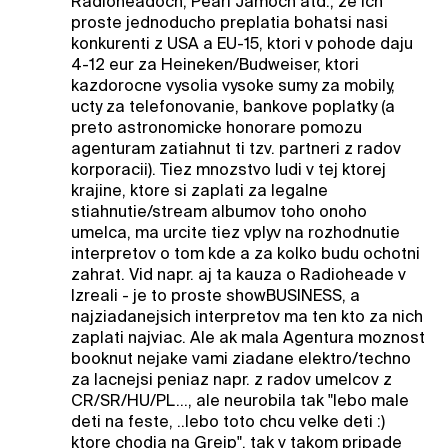
Radioheadoch, Pearl Jamoch atd., ze ich
proste jednoducho preplatia bohatsi nasi
konkurenti z USA a EU-15, ktori v pohode daju
4-12 eur za Heineken/Budweiser, ktori
kazdorocne vysolia vysoke sumy za mobily,
ucty za telefonovanie, bankove poplatky (a
preto astronomicke honorare pomozu
agenturam zatiahnut ti tzv. partneri z radov
korporacii). Tiez mnozstvo ludi v tej ktorej
krajine, ktore si zaplati za legalne
stiahnutie/stream albumov toho onoho
umelca, ma urcite tiez vplyv na rozhodnutie
interpretov o tom kde a za kolko budu ochotni
zahrat. Vid napr. aj ta kauza o Radioheade v
Izreali - je to proste showBUSINESS, a
najziadanejsich interpretov ma ten kto za nich
zaplati najviac. Ale ak mala Agentura moznost
booknut nejake vami ziadane elektro/techno
za lacnejsi peniaz napr. z radov umelcov z
CR/SR/HU/PL..., ale neurobila tak "lebo male
deti na feste, ..lebo toto chcu velke deti :)
ktore chodia na Grejp", tak v takom pripade