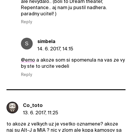
ale nevydalo.. (boli to Dream theater,
Repentance.. aj nam ju pustil nadhera.
paradny ucitel! )
Reply
simbela
S
14. 6. 2017, 14:15
@emo
a akoze som si spomenula na vas ze vy
by ste to urcite vedeli
Reply
Co_toto
13. 6. 2017, 11:25
to akoze z velkych uz je vsetko oznamene? akoze
naj su Alt-J a MIA ? nic v zlom ale kopa kamosov sa