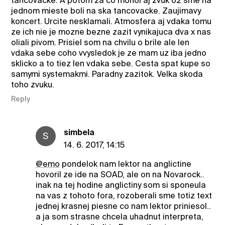
tancovacke. A potom za co mohol aj zvuk o2 sme na
jednom mieste boli na ska tancovacke. Zaujimavy
koncert. Urcite nesklamali. Atmosfera aj vdaka tomu
ze ich nie je mozne bezne zazit vynikajuca dva x nas
oliali pivom. Prisiel som na chvilu o brile ale len
vdaka sebe coho vvysledok je ze mam uz iba jedno
sklicko a to tiez len vdaka sebe. Cesta spat kupe so
samymi systemakmi. Paradny zazitok. Velka skoda
toho zvuku.
Reply
simbela
S
14. 6. 2017, 14:15
@emo
pondelok nam lektor na anglictine
hovoril ze ide na SOAD, ale on na Novarock..
inak na tej hodine anglictiny som si sponeula
na vas z tohoto fora, rozoberali sme totiz text
jednej krasnej piesne co nam lektor priniesol..
a ja som strasne chcela uhadnut interpreta,