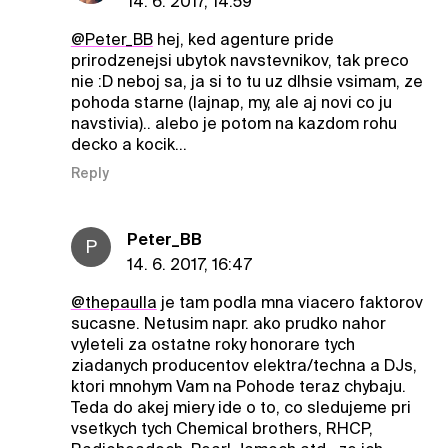
14. 6. 2017, 14:59
@Peter_BB
hej, ked agenture pride
prirodzenejsi ubytok navstevnikov, tak preco
nie :D neboj sa, ja si to tu uz dlhsie vsimam, ze
pohoda starne (lajnap, my, ale aj novi co ju
navstivia).. alebo je potom na kazdom rohu
decko a kocik...
Reply
Peter_BB
P
14. 6. 2017, 16:47
@thepaulla
je tam podla mna viacero faktorov
sucasne. Netusim napr. ako prudko nahor
vyleteli za ostatne roky honorare tych
ziadanych producentov elektra/techna a DJs,
ktori mnohym Vam na Pohode teraz chybaju.
Teda do akej miery ide o to, co sledujeme pri
vsetkych tych Chemical brothers, RHCP,