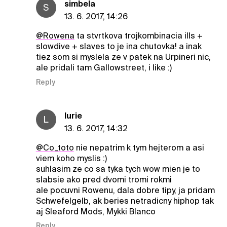
simbela
S
13. 6. 2017, 14:26
@Rowena
ta stvrtkova trojkombinacia ills +
slowdive + slaves to je ina chutovka! a inak
tiez som si myslela ze v patek na Urpineri nic,
ale pridali tam Gallowstreet, i like :)
Reply
lurie
L
13. 6. 2017, 14:32
@Co_toto
nie nepatrim k tym hejterom a asi
viem koho myslis :)
suhlasim ze co sa tyka tych wow mien je to
slabsie ako pred dvomi tromi rokmi
ale pocuvni Rowenu, dala dobre tipy, ja pridam
Schwefelgelb, ak beries netradicny hiphop tak
aj Sleaford Mods, Mykki Blanco
Reply