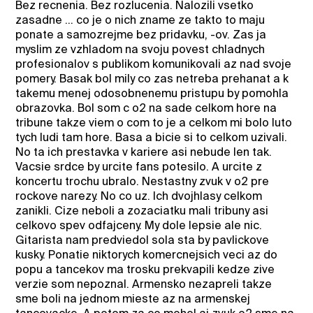
Bez recnenia. Bez rozlucenia. Nalozili vsetko
zasadne ... co je o nich zname ze takto to maju
ponate a samozrejme bez pridavku, -ov. Zas ja
myslim ze vzhladom na svoju povest chladnych
profesionalov s publikom komunikovali az nad svoje
pomery. Basak bol mily co zas netreba prehanat a k
takemu menej odosobnenemu pristupu by pomohla
obrazovka. Bol som c o2 na sade celkom hore na
tribune takze viem o com to je a celkom mi bolo luto
tych ludi tam hore. Basa a bicie si to celkom uzivali.
No ta ich prestavka v kariere asi nebude len tak.
Vacsie srdce by urcite fans potesilo. A urcite z
koncertu trochu ubralo. Nestastny zvuk v o2 pre
rockove narezy. No co uz. Ich dvojhlasy celkom
zanikli. Cize neboli a zozaciatku mali tribuny asi
celkovo spev odfajceny. My dole lepsie ale nic.
Gitarista nam predviedol sola sta by pavlickove
kusky. Ponatie niktorych komercnejsich veci az do
popu a tancekov ma trosku prekvapili kedze zive
verzie som nepoznal. Armensko nezapreli takze
sme boli na jednom mieste az na armenskej