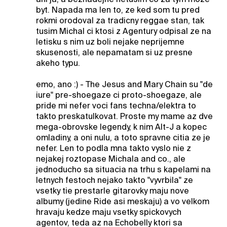
byt. Napada ma len to, ze ked som tu pred
rokmi orodoval za tradicny reggae stan, tak
tusim Michal ci ktosi z Agentury odpisal ze na
letisku s nim uz boli nejake neprijemne
skusenosti, ale nepamatam si uz presne
akeho typu.
emo, ano :) - The Jesus and Mary Chain su "de
iure" pre-shoegaze ci proto-shoegaze, ale
pride mi nefer voci fans techna/elektra to
takto preskatulkovat. Proste my mame az dve
mega-obrovske legendy, k nim Alt-J a kopec
omladiny, a oni nulu, a toto spravne citia ze je
nefer. Len to podla mna takto vyslo nie z
nejakej roztopase Michala and co., ale
jednoducho sa situacia na trhu s kapelami na
letnych festoch nejako takto "vyvrbila" ze
vsetky tie prestarle gitarovky maju nove
albumy (jedine Ride asi meskaju) a vo velkom
hravaju kedze maju vsetky spickovych
agentov, teda az na Echobelly ktori sa