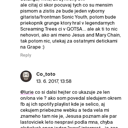
ale citaj ci skor pocuvaj tych co su mensim
pismom a zistis ze bude jeden vyborny
gitarista/frontman Sonic Youth, potom bude
priekopník grunge ktory hral v legendarnych
Screaming Trees ci v QOTSA... ale ak ti to nic
nehovori, ako ani meno Jesus and Mary Chain,
tak potom nic, utekaj za ostatnymi detickami
na Grape :)
Reply
Co_toto
13. 6. 2017, 13:58
@lurie
co si dalsi hejter co ukazuje ze len
on/ona vie ? ako som povedal sledujem okrem
fb aj ich spotify playlist kde je selico, aj
cekujem priebezne webku a teda vela mi
znameho tam nie je, Jesusa poznam ale par
lastoviciek leto nespravi podla mna, chyba