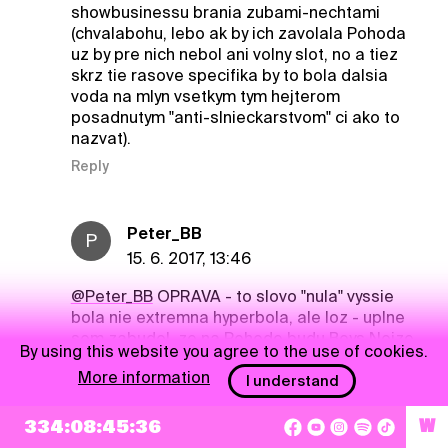
showbusinessu brania zubami-nechtami
(chvalabohu, lebo ak by ich zavolala Pohoda
uz by pre nich nebol ani volny slot, no a tiez
skrz tie rasove specifika by to bola dalsia
voda na mlyn vsetkym tym hejterom
posadnutym "anti-slnieckarstvom" ci ako to
nazvat).
Reply
Peter_BB
P
15. 6. 2017, 13:46
@Peter_BB
OPRAVA - to slovo "nula" vyssie
bola nie extremna hyperbola, ale loz - uplne
som zabudol, ze na Pohode budu Boys Noize.
By using this website you agree to the use of cookies.
Aj Alzheimer, ale aj som uplne v p*** (emo vies
More information
preco, ostatnym Vam poviem pri pive na
I understand
stretavke WP).
334:08:45:35
W
Reply