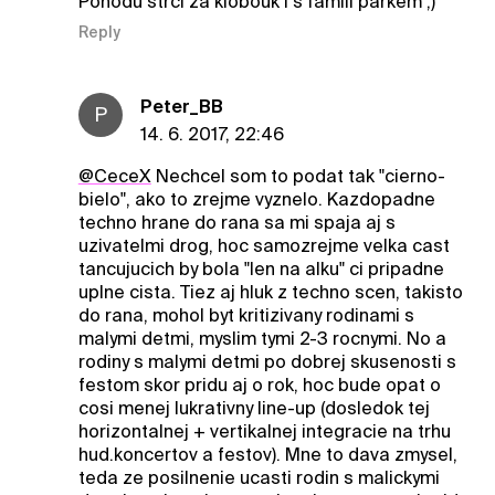
Pohodu strci za klobouk i s famili parkem ;)
Reply
Peter_BB
P
14. 6. 2017, 22:46
@CeceX
Nechcel som to podat tak "cierno-
bielo", ako to zrejme vyznelo. Kazdopadne
techno hrane do rana sa mi spaja aj s
uzivatelmi drog, hoc samozrejme velka cast
tancujucich by bola "len na alku" ci pripadne
uplne cista. Tiez aj hluk z techno scen, takisto
do rana, mohol byt kritizivany rodinami s
malymi detmi, myslim tymi 2-3 rocnymi. No a
rodiny s malymi detmi po dobrej skusenosti s
festom skor pridu aj o rok, hoc bude opat o
cosi menej lukrativny line-up (dosledok tej
horizontalnej + vertikalnej integracie na trhu
hud.koncertov a festov). Mne to dava zmysel,
teda ze posilnenie ucasti rodin s malickymi