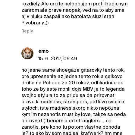
rozdiely. Ale urcite nelobbujem proti tradicnym
zanrom ale prave naopak, ved na to aby sme
aj v hluku zaspali ako batolata sluzi stan
Pivobrany :))
Reply
emo
15. 6. 2017, 09:49
no jasne same shoegaze gitarovky tento rok,
pre upresnenie az jedna tento rok a celkovo
druha na Pohode za 20 rokov, odhliadnuc od
toho ze by este mohli dojs MBV je to legenda
svojho stylu a to ze pridu sa da prirovnat
prave k madness, stranglers, patti vo svojich
styloch, iste madness skoro nikto nepozna
kym im nezanotis must by love, takze sa neda
prirovnat (: beriem a od stranglers ... co
zanotis, pre koho tu potom vlastne pohoda
je? to ako by som napisal krafwerk? hm mne