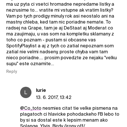
ma uz pyta ci vsetci hromadne nepredame listky a
nezrusime to... vratite mi vstupne ak vratim listky?
Vam po tych prodigy minuly rok asi neostalo ani na
mastny chleba, ked tam nic poriadne nemate. To
radsej na Grape, tam je aj DeStaat aj Moderat co
ma zaujimaju, u vas som na kompletku sklamany z
toho co poznam - pustam si obcasne vas
SpotifyPlaylist a aj z tych co zatial nepoznam som
zatial nie velmi nadseny, proste chyba vam tam
nieco poriadne.... prosim povedzte ze nejaku "velku
supu" este oznamite...
Reply
lurie
L
13. 6. 2017, 13:42
@Co_toto
nesmies citat tie velke pismena na
plagatoch ci hlavicke pohodackeho FB lebo to
by si sa dostal este k lepsim menam ako
Solange, Ylvis, Birdy /irony off/