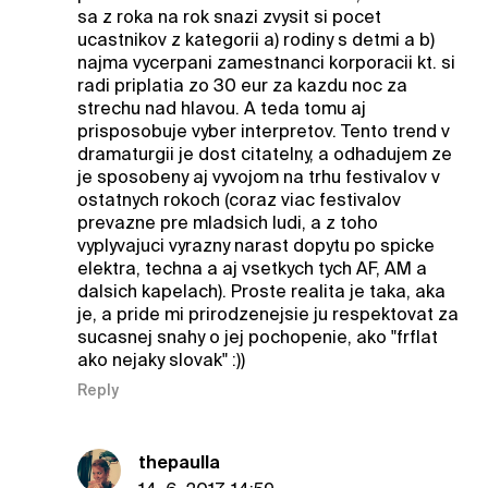
sa z roka na rok snazi zvysit si pocet
ucastnikov z kategorii a) rodiny s detmi a b)
najma vycerpani zamestnanci korporacii kt. si
radi priplatia zo 30 eur za kazdu noc za
strechu nad hlavou. A teda tomu aj
prisposobuje vyber interpretov. Tento trend v
dramaturgii je dost citatelny, a odhadujem ze
je sposobeny aj vyvojom na trhu festivalov v
ostatnych rokoch (coraz viac festivalov
prevazne pre mladsich ludi, a z toho
vyplyvajuci vyrazny narast dopytu po spicke
elektra, techna a aj vsetkych tych AF, AM a
dalsich kapelach). Proste realita je taka, aka
je, a pride mi prirodzenejsie ju respektovat za
sucasnej snahy o jej pochopenie, ako "frflat
ako nejaky slovak" :))
Reply
thepaulla