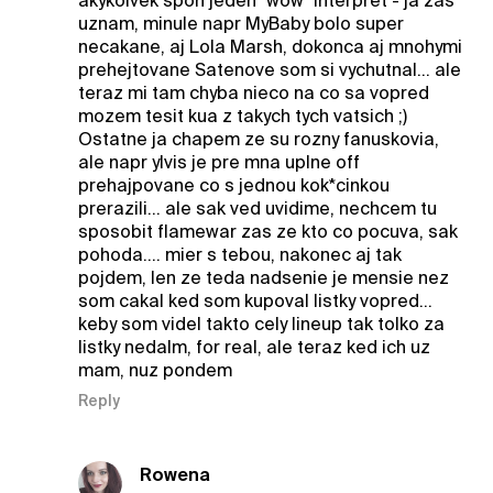
akykolvek spon jeden "wow" interpret - ja zas
uznam, minule napr MyBaby bolo super
necakane, aj Lola Marsh, dokonca aj mnohymi
prehejtovane Satenove som si vychutnal... ale
teraz mi tam chyba nieco na co sa vopred
mozem tesit kua z takych tych vatsich ;)
Ostatne ja chapem ze su rozny fanuskovia,
ale napr ylvis je pre mna uplne off
prehajpovane co s jednou kok*cinkou
prerazili... ale sak ved uvidime, nechcem tu
sposobit flamewar zas ze kto co pocuva, sak
pohoda.... mier s tebou, nakonec aj tak
pojdem, len ze teda nadsenie je mensie nez
som cakal ked som kupoval listky vopred...
keby som videl takto cely lineup tak tolko za
listky nedalm, for real, ale teraz ked ich uz
mam, nuz pondem
Reply
Rowena