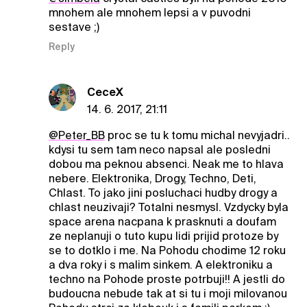
mnohem ale mnohem lepsi a v puvodni
sestave ;)
Reply
CeceX
14. 6. 2017, 21:11
@Peter_BB
proc se tu k tomu michal nevyjadri..
kdysi tu sem tam neco napsal ale posledni
dobou ma peknou absenci. Neak me to hlava
nebere. Elektronika, Drogy, Techno, Deti,
Chlast. To jako jini posluchaci hudby drogy a
chlast neuzivaji? Totalni nesmysl. Vzdycky byla
space arena nacpana k prasknuti a doufam
ze neplanuji o tuto kupu lidi prijid protoze by
se to dotklo i me. Na Pohodu chodime 12 roku
a dva roky i s malim sinkem. A elektroniku a
techno na Pohode proste potrbuji!! A jestli do
budoucna nebude tak at si tu i moji milovanou