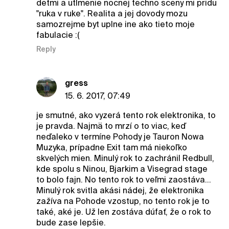
detmi a utlmenie nocnej techno sceny mi pridu
"ruka v ruke". Realita a jej dovody mozu
samozrejme byt uplne ine ako tieto moje
fabulacie :(
Reply
gress
15. 6. 2017, 07:49
je smutné, ako vyzerá tento rok elektronika, to
je pravda. Najmä to mrzí o to viac, keď
neďaleko v termíne Pohody je Tauron Nowa
Muzyka, prípadne Exit tam má niekoľko
skvelých mien. Minulý rok to zachránil Redbull,
kde spolu s Ninou, Bjarkim a Visegrad stage
to bolo fajn. No tento rok to veľmi zaostáva...
Minulý rok svitla akási nádej, že elektronika
zažíva na Pohode vzostup, no tento rok je to
také, aké je. Už len zostáva dúfať, že o rok to
bude zase lepšie.