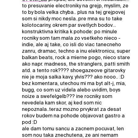
to presuvanie electroniky na grejp, myslim, ze
to by bola velka chyba.. plus na tej grejpovej
som si nikdy moc nesla..pre mna su to take
kolotocariny, okrem par svetlych bodov...
konstruktivna kritika k pohode: po minule
rocniky som tam mala zo vsetkeho nieco -
indie, ale aj take, co isli do viac tanecneho
zanru, dramac, techno a inu elektronicu, super
balkan beats, rock a mierne pogo, nieco stare
ako napr. madness, the stranglers, patti smith
atd. a tento rok???? shoegazeove gitarovky
nie je moja salka kavy, ylvis??? ako nooo.. :D
bez komentara, utechou mi ma byt alt-j, mia,
bugg, co som uz videla alebo uvidim, boys
noize a swefelgelb??? ine rocniky som
nevedela kam skor, aj ked som nic
nepoznala..teraz mozno prvykrat za desat
rokov budem na pohode objavovat gastro a
pod :D
ale dam tomu sancu a zacnem pocuvat, len
som nou taka znechutena, ze ani nemam