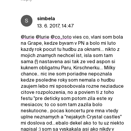
simbela
S
13. 6. 2017, 14:47
@lurie
@lurie
@co_toto
vies co, vlani som bola
na Grape, kedze byvam v PN a bolo mi luto
kazdy rok pocut tu hudbu za oknami... nikto z
mojich znamych nechcel ist, isla som tam
sama (!) nastavena asi tak ze ved aspon si
kuknem obligatnu Paru, Kirschnerku... Milky
chance.. nic ine som poriadne nepoznala
kedze psoledne roky som nemala o hudbu
zaujem lebo mi sposobovala rozne neziaduce
citove rozpolozenia, no a poviem ti z toho
festu "pre deticky som potom zila este xy
mesiacov, to co som tam zazila bolo
neskutocne.. pocas koncertu pre mna vtedy
uplne neznamych a "nejakych Crystal castles"
mi doslova od...ebalo dekel ako to tu uz niekto
napisal :) som sa vyskakala asi ako nikdy v