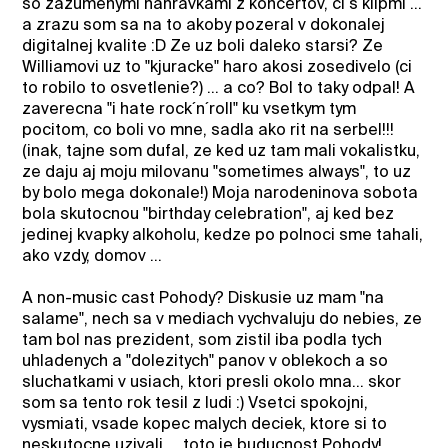
so zazumenymi nahravkami z koncertov, ci s klipmi ...
a zrazu som sa na to akoby pozeral v dokonalej
digitalnej kvalite :D Ze uz boli daleko starsi? Ze
Williamovi uz to "kjuracke" haro akosi zosedivelo (ci
to robilo to osvetlenie?) ... a co? Bol to taky odpal! A
zaverecna "i hate rock´n´roll" ku vsetkym tym
pocitom, co boli vo mne, sadla ako rit na serbel!!!
(inak, tajne som dufal, ze ked uz tam mali vokalistku,
ze daju aj moju milovanu "sometimes always", to uz
by bolo mega dokonale!) Moja narodeninova sobota
bola skutocnou "birthday celebration", aj ked bez
jedinej kvapky alkoholu, kedze po polnoci sme tahali,
ako vzdy, domov ...
A non-music cast Pohody? Diskusie uz mam "na
salame", nech sa v mediach vychvaluju do nebies, ze
tam bol nas prezident, som zistil iba podla tych
uhladenych a "dolezitych" panov v oblekoch a so
sluchatkami v usiach, ktori presli okolo mna... skor
som sa tento rok tesil z ludi :) Vsetci spokojni,
vysmiati, vsade kopec malych deciek, ktore si to
neskutocne uzivali ... toto je buducnost Pohody!