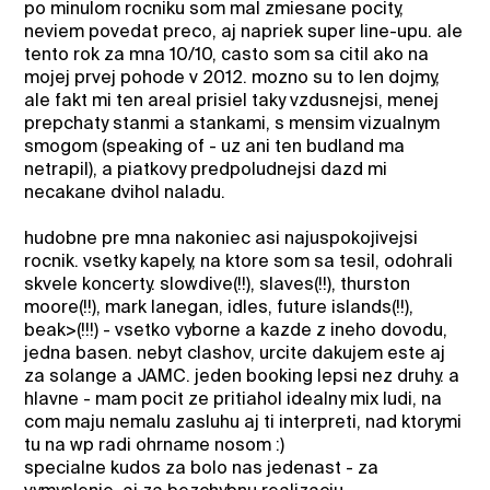
po minulom rocniku som mal zmiesane pocity,
neviem povedat preco, aj napriek super line-upu. ale
tento rok za mna 10/10, casto som sa citil ako na
mojej prvej pohode v 2012. mozno su to len dojmy,
ale fakt mi ten areal prisiel taky vzdusnejsi, menej
prepchaty stanmi a stankami, s mensim vizualnym
smogom (speaking of - uz ani ten budland ma
netrapil), a piatkovy predpoludnejsi dazd mi
necakane dvihol naladu.
hudobne pre mna nakoniec asi najuspokojivejsi
rocnik. vsetky kapely, na ktore som sa tesil, odohrali
skvele koncerty. slowdive(!!), slaves(!!), thurston
moore(!!), mark lanegan, idles, future islands(!!),
beak>(!!!) - vsetko vyborne a kazde z ineho dovodu,
jedna basen. nebyt clashov, urcite dakujem este aj
za solange a JAMC. jeden booking lepsi nez druhy. a
hlavne - mam pocit ze pritiahol idealny mix ludi, na
com maju nemalu zasluhu aj ti interpreti, nad ktorymi
tu na wp radi ohrname nosom :)
specialne kudos za bolo nas jedenast - za