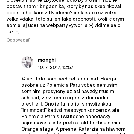
clovekom uplne zbytocne. bolo by prosim mozne
postavit tam 1 brigadnika, ktory by nas skupinkoval
podla toho, kam v TN ideme? inak este raz velka
velka vdaka, toto su len take drobnosti, kvoli ktorym
som si aj ucet na webparty vytvorila :-) vidime sa o
rok :-)
Odpovedať
monghi
10. 7. 2017, 12:57
@luc
: toto som nechcel spominat. Hoci ja
osobne uz Polemic a Paru vobec nemusim,
som nimi presyteny, uz asi navzdy, musim
suhlasit, ze v tomto organizator riadne
prestrelil. Ono je fajn prist s myslienkou
"intimnosti" kedysi masovych koncertov, ale
Polemic a Para su skutocne pohodacky
najmasovejsi interpreti a fakt to chcelo min.
Orange stage. A presne, Katarzia na hlavnom