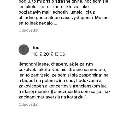
podiu, to mi prislo strasne divne, hoc som siel
len okolo ... ale... zasa... kto vie, ake
poziadavky mali jednotlivi umelci, ci uz
ohladne podia alebo casu vystupenia. Mozno
sa to inak nedalo ...
Odpovedať
luc
L
10. 7. 2017, 13:06
@monghi
jasne, chapem, ak je za tym
cokolvek taketo. ved nic strasne sa nestalo,
len to zamrzelo, ze som si sla zaspominat na
mladost na polemic (na casy hodokvasu a
zakovicopen a koncertov v trencianskom luci
a starej merine :)) a nezmestila som sa. ja inak
zacinam mat averziu na katarziu :)
Odpovedať