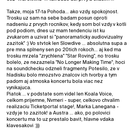
Takze, moja 17-ta Pohoda... ako vzdy, spokojnost.
Trosku uz sam na sebe badam posun oproti
nadseniu z prvych rocnikov, kedy som bol vzdy v kotli
pod podiom, dnes uz mam tendenciu ist ku
zvukarom a uzivat si "panoramaticky audiovizualny
zazitok" :) Vo stvtok len Slowdive ... absolutna supa a
pre mna splneny sen po 20tich rokoch... aj ked ma
trosku mrzela "zrychlena" "Star Roving", no trosku
bolelo, ze nezaznela "No Longer Making Time", hoci
na soundchecku odzneli fragmenty. Potesilo, ze v
hladisku bolo mnozstvo znalcov ich tvorby a tym
padom aj atmoska koncertu bola viac nez
vynikajuca.
Piatok ... v podstate som videl len Koala Voice,
celkom prijemne, Nvmeri - super, celkovo chvalim
realizaciu Ticketportal stage!, Marka Lanegana -
vzdy je to zazitok! a Austra ... ako, po polovici
koncertu ma to uz prestalo bavit, hlavne vdaka
klavesakovi :)))