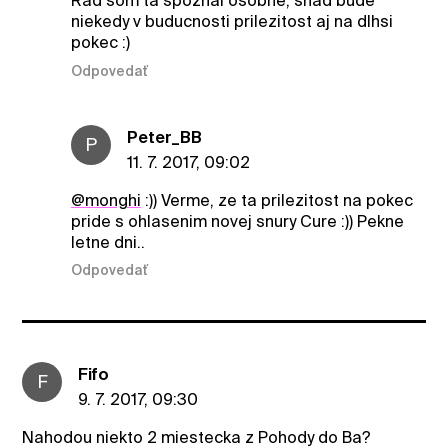
Rad som ta spoznal osobne, snad bude
niekedy v buducnosti prilezitost aj na dlhsi
pokec :)
Odpovedať
Peter_BB
P
11. 7. 2017, 09:02
@monghi
:)) Verme, ze ta prilezitost na pokec
pride s ohlasenim novej snury Cure :)) Pekne
letne dni..
Odpovedať
Fifo
F
9. 7. 2017, 09:30
Nahodou niekto 2 miestecka z Pohody do Ba?