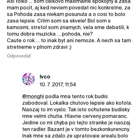
Asi tolko ... som celkovo maximalne spokojny a zasa
mam pocit, aj ked neviem povedat nic konkretne, za
sa Pohoda zasa niekam posunula a o cosi to bolo
zasa lepsie. Citim som sa skvele! Bol som s
kamosmi, stretol som znamych, vela sme debatili, k
tomu dobra muzicka ... pohoda, nie?
Caute o rok ... to inak byt ani nemoze. A nech sa tam
stretneme v plnom zdravi ;)
Odpovedať
Ivco
10. 7. 2017, 11:54
@monghi
podla mna tento rok budis
zabodoval. Lokalka chutovo lepsie ako kofola.
Naozaj to im vyslo. Tak isto ochutene budisky
mne velmi chutia. Hlavne cerveny pomaranc.
Jedine co mi chyba po tejto stranke je naozaj
ten radler. Bazant je v tomto bezkonkurencny.
Inak mne sa zdalo ze upratovaie arealu bolo