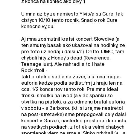
z konca na koniec ako divy :)
U mna az by ze namiesto Ylvis/a su Cure, tak
cistych 10/10 tento rocnik. Snad o rok Cure
konecne vyjdu.
Aj mna zosmutnil kratsi koncert Slowdive (a
ten smutny basak ako ukazoval na hodinky, ze
pre toto uz nedaju dalsiu/e). Detto TJMC, tam
chybali hity z Honey's dead (Reverence,
Teenage lust). Ale nahradila to I hate
Rock'n'roll -
fakt brutalne sadla na zaver, a u mna mega-
euforia kedze podla setlist.fm ju hraju len na
cca. 1/2 koncertov tento rok. Pre mna ideal
trosku smutku na uvod (a viac spanku zo
stvrtka na piatok), a za odmenu brutal euforia
v sobotu - s Barborou (kt. si zrejme nestretol
na post-stretavke) sme prepogovali cely dalsi
koncert v Garazi, nasledne preslapali kapustu
na vsetkych podiach, z fotiek a velmi chabych
spomienok viem ze sme aj Slnko privitali :)), ..a