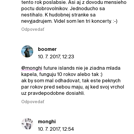
tento rok poslabsie. Asi aj z dovodu mensieho
poctu dobrovolnikov. Jednoducho sa
nestihalo. K hudobnej stranke sa
nevyjadrujem. Videl som len tri koncerty. :-)
Odpovedať
boomer
10. 7. 2017, 12:23
@monghi
future islands nie je ziadna mlada
kapela, funguju 10 rokov alebo tak :)
ak by som mal odhadovat, tak este peknych
par rokov pred sebou maju, aj ked svoj vrchol
uz pravdepodobne dosiahli.
Odpovedať
monghi
10. 7. 2017, 12:54