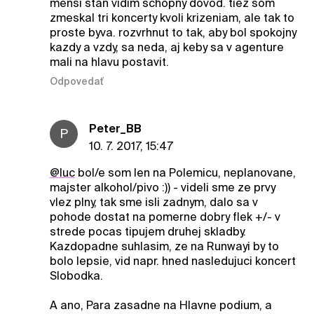
mensi stan vidim schopny dovod. tiez som
zmeskal tri koncerty kvoli krizeniam, ale tak to
proste byva. rozvrhnut to tak, aby bol spokojny
kazdy a vzdy, sa neda, aj keby sa v agenture
mali na hlavu postavit.
Odpovedať
Peter_BB
P
10. 7. 2017, 15:47
@luc
bol/e som len na Polemicu, neplanovane,
majster alkohol/pivo :)) - videli sme ze prvy
vlez plny, tak sme isli zadnym, dalo sa v
pohode dostat na pomerne dobry flek +/- v
strede pocas tipujem druhej skladby.
Kazdopadne suhlasim, ze na Runwayi by to
bolo lepsie, vid napr. hned nasledujuci koncert
Slobodka.
A ano, Para zasadne na Hlavne podium, a