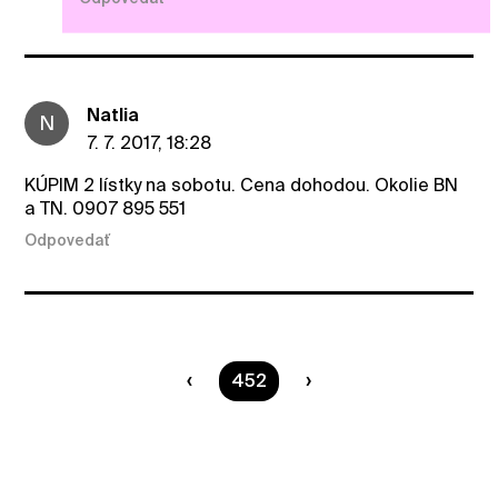
Natlia
N
7. 7. 2017, 18:28
KÚPIM 2 lístky na sobotu. Cena dohodou. Okolie BN
a TN. 0907 895 551
Odpovedať
Ste na strane
452