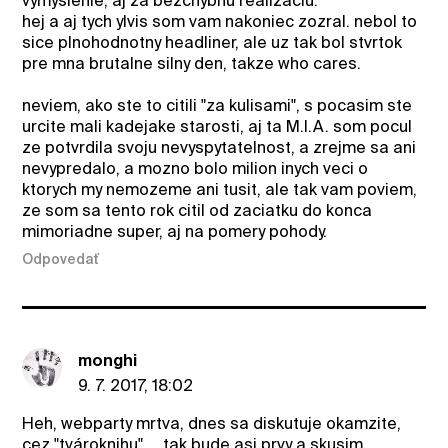
vymyslenie, aj za bezchybnu realizaciu.
hej a aj tych ylvis som vam nakoniec zozral. nebol to
sice plnohodnotny headliner, ale uz tak bol stvrtok
pre mna brutalne silny den, takze who cares.
neviem, ako ste to citili "za kulisami", s pocasim ste
urcite mali kadejake starosti, aj ta M.I.A. som pocul
ze potvrdila svoju nevyspytatelnost, a zrejme sa ani
nevypredalo, a mozno bolo milion inych veci o
ktorych my nemozeme ani tusit, ale tak vam poviem,
ze som sa tento rok citil od zaciatku do konca
mimoriadne super, aj na pomery pohody.
Odpovedať
monghi
9. 7. 2017, 18:02
Heh, webparty mrtva, dnes sa diskutuje okamzite,
cez "tvároknihu" ... tak bude asi prvy a skusim ...