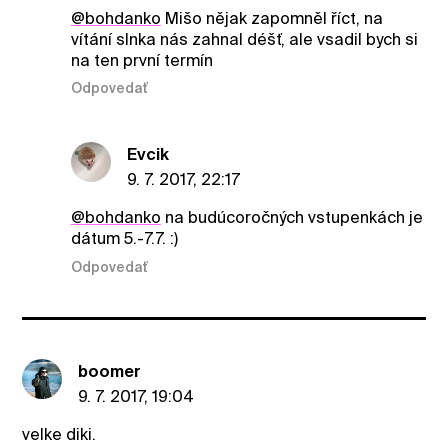
@bohdanko
Mišo nějak zapomněl říct, na
vítání slnka nás zahnal déšť, ale vsadil bych si
na ten první termín
Odpovedať
Evcik
9. 7. 2017, 22:17
@bohdanko
na budúcoročných vstupenkách je
dátum 5.-7.7. :)
Odpovedať
boomer
9. 7. 2017, 19:04
velke diki.