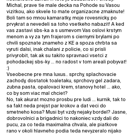
Michal, prave tie male decka na Pohode su Vasou
vizitkou, ako skvele to mate organizacne zmaknute!
Boli tam so mnou kamaratky, moje rovesnicky, po
prvykrat a nevedeli sa toho vsetkeho nabazit! A ked
vas zastavi sbs-ka a s usmevom Vas oslovi krstym
menom a vy za tym frajerom s ciernymi brylami po
chvili spoznate znameho z KE a spoza chrbta sa
vyruti dalsi, inak chalani z policie, co si prisli
privyrobit, tak ak su takito spravnaci vsetci z
pohodackej sbs-ky ... no radost v tom areali pobyvat!
:)
Vseobecne pre mna luxus.. sprchy, splachovacie
zachody, dostatok toaletaku, sprchovy gel zadara,
zubna pasta, opalovaci krem, stanovy hotel ... ako,
co by som viac mal chciet?
No, tak akurat mozno prosbu pre ludi ... kurnik, tak to
sa fakt neda prejst par krokov a dat veci do
smetneho kosa? Musi byt vzdy nejaky bordel? Jasne,
dobrovolnici a brigadnici to nakoniec vzdy dali do
pucu, za co teda maximalna chvala, ale piatkove
rano v okoli hlavneho podia teda nevyzeralo nijako