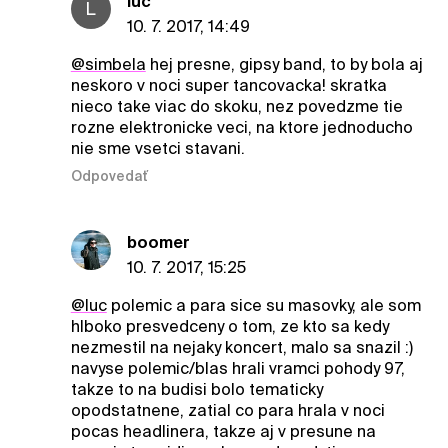
luc
L
10. 7. 2017, 14:49
@simbela
hej presne, gipsy band, to by bola aj
neskoro v noci super tancovacka! skratka
nieco take viac do skoku, nez povedzme tie
rozne elektronicke veci, na ktore jednoducho
nie sme vsetci stavani.
Odpovedať
boomer
10. 7. 2017, 15:25
@luc
polemic a para sice su masovky, ale som
hlboko presvedceny o tom, ze kto sa kedy
nezmestil na nejaky koncert, malo sa snazil :)
navyse polemic/blas hrali vramci pohody 97,
takze to na budisi bolo tematicky
opodstatnene, zatial co para hrala v noci
pocas headlinera, takze aj v presune na