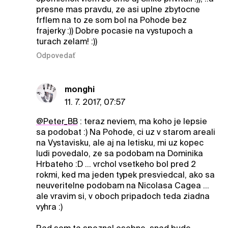
presne mas pravdu, ze asi uplne zbytocne
frflem na to ze som bol na Pohode bez
frajerky :)) Dobre pocasie na vystupoch a
turach zelam! :))
Odpovedať
monghi
11. 7. 2017, 07:57
@Peter_BB
: teraz neviem, ma koho je lepsie
sa podobat :) Na Pohode, ci uz v starom areali
na Vystavisku, ale aj na letisku, mi uz kopec
ludi povedalo, ze sa podobam na Dominika
Hrbateho :D ... vrchol vsetkeho bol pred 2
rokmi, ked ma jeden typek presviedcal, ako sa
neuveritelne podobam na Nicolasa Cagea ...
ale vravim si, v oboch pripadoch teda ziadna
vyhra :)