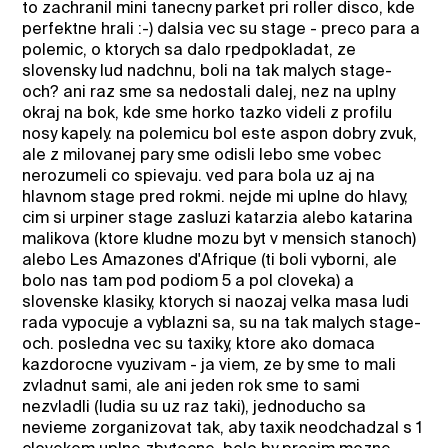
to zachranil mini tanecny parket pri roller disco, kde
perfektne hrali :-) dalsia vec su stage - preco para a
polemic, o ktorych sa dalo rpedpokladat, ze
slovensky lud nadchnu, boli na tak malych stage-
och? ani raz sme sa nedostali dalej, nez na uplny
okraj na bok, kde sme horko tazko videli z profilu
nosy kapely. na polemicu bol este aspon dobry zvuk,
ale z milovanej pary sme odisli lebo sme vobec
nerozumeli co spievaju. ved para bola uz aj na
hlavnom stage pred rokmi. nejde mi uplne do hlavy,
cim si urpiner stage zasluzi katarzia alebo katarina
malikova (ktore kludne mozu byt v mensich stanoch)
alebo Les Amazones d'Afrique (ti boli vyborni, ale
bolo nas tam pod podiom 5 a pol cloveka) a
slovenske klasiky, ktorych si naozaj velka masa ludi
rada vypocuje a vyblazni sa, su na tak malych stage-
och. posledna vec su taxiky, ktore ako domaca
kazdorocne vyuzivam - ja viem, ze by sme to mali
zvladnut sami, ale ani jeden rok sme to sami
nezvladli (ludia su uz raz taki), jednoducho sa
nevieme zorganizovat tak, aby taxik neodchadzal s 1