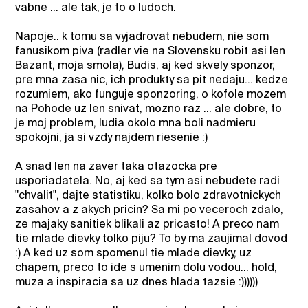
vabne ... ale tak, je to o ludoch.
Napoje.. k tomu sa vyjadrovat nebudem, nie som
fanusikom piva (radler vie na Slovensku robit asi len
Bazant, moja smola), Budis, aj ked skvely sponzor,
pre mna zasa nic, ich produkty sa pit nedaju... kedze
rozumiem, ako funguje sponzoring, o kofole mozem
na Pohode uz len snivat, mozno raz ... ale dobre, to
je moj problem, ludia okolo mna boli nadmieru
spokojni, ja si vzdy najdem riesenie :)
A snad len na zaver taka otazocka pre
usporiadatela. No, aj ked sa tym asi nebudete radi
"chvalit", dajte statistiku, kolko bolo zdravotnickych
zasahov a z akych pricin? Sa mi po veceroch zdalo,
ze majaky sanitiek blikali az pricasto! A preco nam
tie mlade dievky tolko piju? To by ma zaujimal dovod
:) A ked uz som spomenul tie mlade dievky, uz
chapem, preco to ide s umenim dolu vodou... hold,
muza a inspiracia sa uz dnes hlada tazsie :))))))