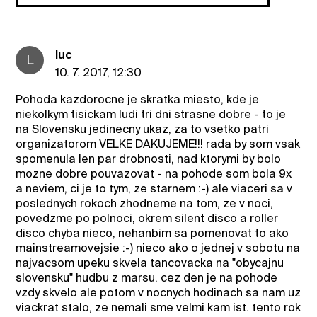
luc
L
10. 7. 2017, 12:30
Pohoda kazdorocne je skratka miesto, kde je
niekolkym tisickam ludi tri dni strasne dobre - to je
na Slovensku jedinecny ukaz, za to vsetko patri
organizatorom VELKE DAKUJEME!!! rada by som vsak
spomenula len par drobnosti, nad ktorymi by bolo
mozne dobre pouvazovat - na pohode som bola 9x
a neviem, ci je to tym, ze starnem :-) ale viaceri sa v
poslednych rokoch zhodneme na tom, ze v noci,
povedzme po polnoci, okrem silent disco a roller
disco chyba nieco, nehanbim sa pomenovat to ako
mainstreamovejsie :-) nieco ako o jednej v sobotu na
najvacsom upeku skvela tancovacka na "obycajnu
slovensku" hudbu z marsu. cez den je na pohode
vzdy skvelo ale potom v nocnych hodinach sa nam uz
viackrat stalo, ze nemali sme velmi kam ist. tento rok