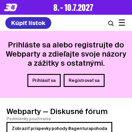
8. – 10.7.2027
☰
Kúpiť lístok
Prihláste sa alebo registrujte do
Webparty a zdieľajte svoje názory
a zážitky s ostatnými.
Prihlásiť sa
Registrovať sa
Webparty
— Diskusné fórum
Podmienky používania
Zobraziť príspevky pohody #agenturapohoda