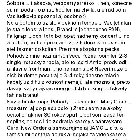
Sobota ... flakacka, webparty stretko ... heh, konecne
sa mi podarilo prist, hoc len na chvilu, ale rad som
Vas ludkovia spoznal aj osobne :)
No a potom to uz slo v peknom tempe ... Vec (chalan
je stale lepsi a lepsi, Branci je jednoducho PAN),
Fallgrap ... och, toto bol opat nadherny koncert ... no
a potom, no tu a priznam, ze z Future Islands som
siel takmer do kolien! Pre mna absolutna pecka
Pohody z mne neznamych veci. Poznal som len 2-3
single, rotacky z radia, ale to, co ti Amici predviedli,
a hlavne frontman ... no nemam slov! Neverim, ze o
nich budeme pocut aj o 3-4 roky, dnesne mlade
kapely uz dlhu zivotnost nemaju, ale mozno aj preto
davaju vzdy najviac energie! Ich booking bol skvely
tah na branu!
Nuz a finale mojej Pohody ... Jesus And Mary Chain ...
trosku mi aj do placu bolo :) Zrazu som sa akoby
ocitol o takmer 30 rokov spat ... bol som zasa ten
sopliak, co tocil do zodratia kazety s nahravkami
Cure, New Order a samozrejme aj JAMC ... a tu a
tam sa mi dostala do ruk aj nejaka ta videokazeta