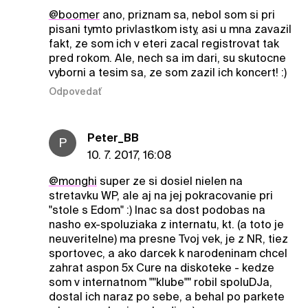
@boomer
ano, priznam sa, nebol som si pri
pisani tymto privlastkom isty, asi u mna zavazil
fakt, ze som ich v eteri zacal registrovat tak
pred rokom. Ale, nech sa im dari, su skutocne
vyborni a tesim sa, ze som zazil ich koncert! :)
Odpovedať
Peter_BB
P
10. 7. 2017, 16:08
@monghi
super ze si dosiel nielen na
stretavku WP, ale aj na jej pokracovanie pri
"stole s Edom" :) Inac sa dost podobas na
nasho ex-spoluziaka z internatu, kt. (a toto je
neuveritelne) ma presne Tvoj vek, je z NR, tiez
sportovec, a ako darcek k narodeninam chcel
zahrat aspon 5x Cure na diskoteke - kedze
som v internatnom ""klube"" robil spoluDJa,
dostal ich naraz po sebe, a behal po parkete