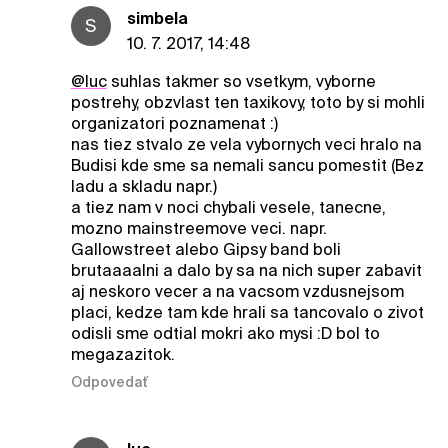
simbela
S
10. 7. 2017, 14:48
@luc
suhlas takmer so vsetkym, vyborne
postrehy, obzvlast ten taxikovy, toto by si mohli
organizatori poznamenat :)
nas tiez stvalo ze vela vybornych veci hralo na
Budisi kde sme sa nemali sancu pomestit (Bez
ladu a skladu napr.)
a tiez nam v noci chybali vesele, tanecne,
mozno mainstreemove veci. napr.
Gallowstreet alebo Gipsy band boli
brutaaaalni a dalo by sa na nich super zabavit
aj neskoro vecer a na vacsom vzdusnejsom
placi, kedze tam kde hrali sa tancovalo o zivot
odisli sme odtial mokri ako mysi :D bol to
megazazitok.
Odpovedať