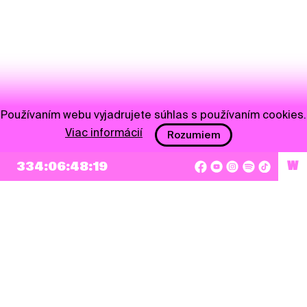
Používaním webu vyjadrujete súhlas s používaním cookies.
Viac informácií
Rozumiem
NEWSLETTER
334:06:48:18
W
Prihlásiť sa
Súhlasím so zapísaním mojej e-mailovej adresy do Pohoda Newslettra a využívaním
na marketingové účely.