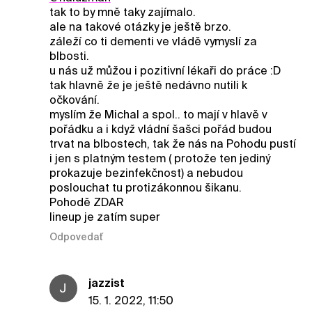
tak to by mně taky zajímalo.
ale na takové otázky je ještě brzo.
záleží co ti dementi ve vládě vymyslí za
blbosti.
u nás už můžou i pozitivní lékaři do práce :D
tak hlavně že je ještě nedávno nutili k
očkování.
myslím že Michal a spol.. to mají v hlavě v
pořádku a i když vládní šašci pořád budou
trvat na blbostech, tak že nás na Pohodu pustí
i jen s platným testem ( protože ten jediný
prokazuje bezinfekčnost) a nebudou
poslouchat tu protizákonnou šikanu.
Pohodě ZDAR
lineup je zatím super
Odpovedať
jazzist
J
15. 1. 2022, 11:50