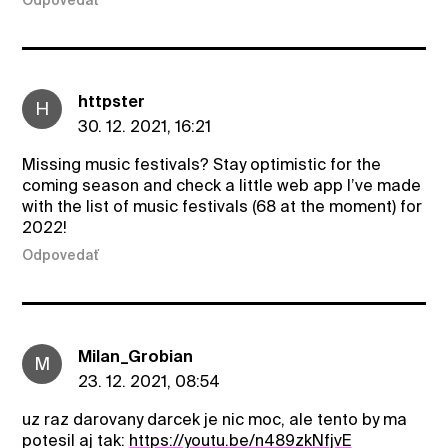
Odpovedať
httpster
H
30. 12. 2021, 16:21
Missing music festivals? Stay optimistic for the
coming season and check a little web app I’ve made
with the list of music festivals (68 at the moment) for
2022!
Odpovedať
Milan_Grobian
M
23. 12. 2021, 08:54
uz raz darovany darcek je nic moc, ale tento by ma
potesil aj tak:
https://youtu.be/n489zkNfjvE