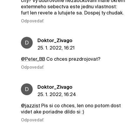
city? Vy dobrovolne nezaockovani mate okrem
extemneho sebectva este jednu vlastnost:
furt len revete a lutujete sa. Dospej ty chudak.
Odpovedať
Doktor_Zivago
D
25. 1. 2022, 16:21
@Peter_BB
Co chces prezdrojovat?
Odpovedať
Doktor_Zivago
D
25. 1. 2022, 16:24
@jazzist
Pis si co chces, len ono potom dost
videt ake poriadne dildo si :)
Odpovedať