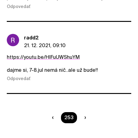
Odpovedať
radd2
21. 12. 2021, 09:10
https://youtu.be/HlFuUWShuYM
dajme si, 7-8.jul nemá nič..ale už bude!!
Odpovedať
Ste na strane
253