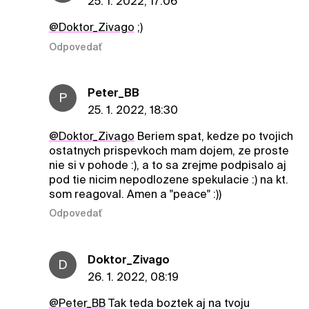
25. 1. 2022, 17:06
@Doktor_Zivago
;)
Odpovedať
Peter_BB
P
25. 1. 2022, 18:30
@Doktor_Zivago
Beriem spat, kedze po tvojich
ostatnych prispevkoch mam dojem, ze proste
nie si v pohode :), a to sa zrejme podpisalo aj
pod tie nicim nepodlozene spekulacie :) na kt.
som reagoval. Amen a "peace" :))
Odpovedať
Doktor_Zivago
D
26. 1. 2022, 08:19
@Peter_BB
Tak teda boztek aj na tvoju