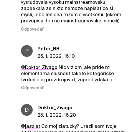
vystudovala vysoku mainstreamovsku
zabeekala ze nikto nemoze napisat co si
mysli, lebo len ona rozumie vsetkemu (okrem
pravopisu, ten na mainstreamovskej neucili)
Odpovedať
Peter_BB
P
25. 1. 2022, 16:10
@Doktor_Zivago
Nic v zlom, ale pride mi
elementarna slusnost taketo ketegoricke
tvrdenie aj prezdrojovat, vopred vdaka :)
Odpovedať
Doktor_Zivago
D
25. 1. 2022, 16:20
@jazzist
Co moj zlatucky? Urazil som tvoje