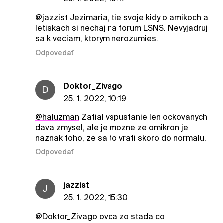
@jazzist
Jezimaria, tie svoje kidy o amikoch a
letiskach si nechaj na forum LSNS. Nevyjadruj
sa k veciam, ktorym nerozumies.
Odpovedať
Doktor_Zivago
D
25. 1. 2022, 10:19
@haluzman
Zatial vspustanie len ockovanych
dava zmysel, ale je mozne ze omikron je
naznak toho, ze sa to vrati skoro do normalu.
Odpovedať
jazzist
J
25. 1. 2022, 15:30
@Doktor_Zivago
ovca zo stada co