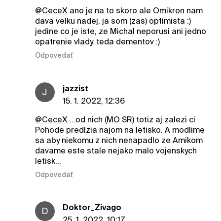
@CeceX
ano je na to skoro ale Omikron nam
dava velku nadej, ja som (zas) optimista :)
jedine co je iste, ze Michal neporusi ani jedno
opatrenie vlady. teda dementov :)
Odpovedať
jazzist
J
15. 1. 2022, 12:36
@CeceX
...od nich (MO SR) totiz aj zalezi ci
Pohode predlzia najom na letisko. A modlime
sa aby niekomu z nich nenapadlo ze Amikom
davame este stale nejako malo vojenskych
letisk...
Odpovedať
Doktor_Zivago
D
25. 1. 2022, 10:17