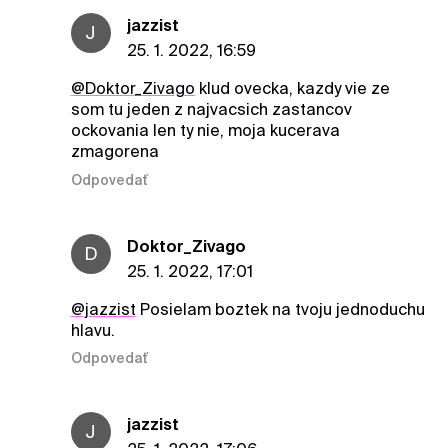
jazzist
J
25. 1. 2022, 16:59
@Doktor_Zivago
klud ovecka, kazdy vie ze
som tu jeden z najvacsich zastancov
ockovania len ty nie, moja kucerava
zmagorena
Odpovedať
Doktor_Zivago
D
25. 1. 2022, 17:01
@jazzist
Posielam boztek na tvoju jednoduchu
hlavu.
Odpovedať
jazzist
J