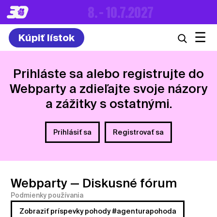
8. – 10.7.2027
☰
Kúpiť lístok
Prihláste sa alebo registrujte do
Webparty a zdieľajte svoje názory
a zážitky s ostatnými.
Prihlásiť sa
Registrovať sa
Webparty
— Diskusné fórum
Podmienky používania
Zobraziť príspevky pohody #agenturapohoda