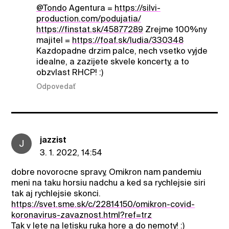
@Tondo
Agentura =
https://silvi-
production.com/podujatia/
https://finstat.sk/45877289
Zrejme 100%ny
majitel =
https://foaf.sk/ludia/330348
Kazdopadne drzim palce, nech vsetko vyjde
idealne, a zazijete skvele koncerty, a to
obzvlast RHCP! :)
Odpovedať
jazzist
J
3. 1. 2022, 14:54
dobre novorocne spravy, Omikron nam pandemiu
meni na taku horsiu nadchu a ked sa rychlejsie siri
tak aj rychlejsie skonci.
https://svet.sme.sk/c/22814150/omikron-covid-
koronavirus-zavaznost.html?ref=trz
Tak v lete na letisku ruka hore a do nemoty! :)