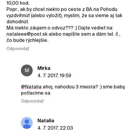
10,00 hod.
Popr., ak by chcel niekto po ceste z BA na Pohodu
vyzdvihnúť (alebo vyložiť), myslím, že sa vieme aj tak
dohodnúť.
Má niekto záujem o odvoz??? :) Dajte vedieť na:
nataleee@post.sk alebo napíšte sem a dám tel. č.,
čo bude rýchlejšie.
Odpovedať
Mirka
M
4. 7. 2017, 19:59
@Natalia
ahoj, nahodou 3 miesta? :) sme baby,
potlacime sa
Odpovedať
Natalia
4. 7. 2017, 22:03