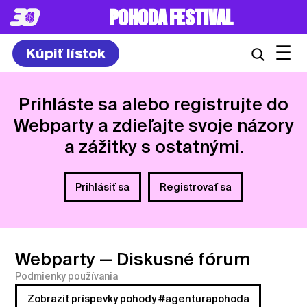
8. – 10.7.2027
☰
Kúpiť lístok
Prihláste sa alebo registrujte do
Webparty a zdieľajte svoje názory
a zážitky s ostatnými.
Prihlásiť sa
Registrovať sa
Webparty
— Diskusné fórum
Podmienky používania
Zobraziť príspevky pohody #agenturapohoda