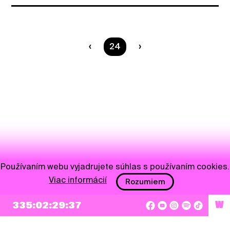
Ste na strane
24
Používaním webu vyjadrujete súhlas s používaním cookies.
Viac informácií
Rozumiem
NEWSLETTER
335:02:29:37
W
Prihlásiť sa