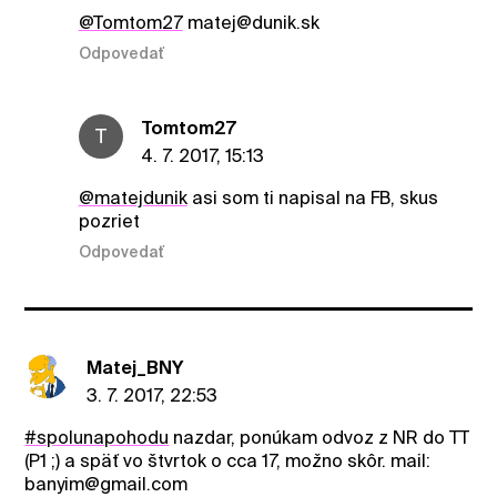
@Tomtom27
matej@dunik.sk
Odpovedať
Tomtom27
T
4. 7. 2017, 15:13
@matejdunik
asi som ti napisal na FB, skus
pozriet
Odpovedať
Matej_BNY
3. 7. 2017, 22:53
#spolunapohodu
nazdar, ponúkam odvoz z NR do TT
(P1 ;) a späť vo štvrtok o cca 17, možno skôr. mail:
banyim@gmail.com