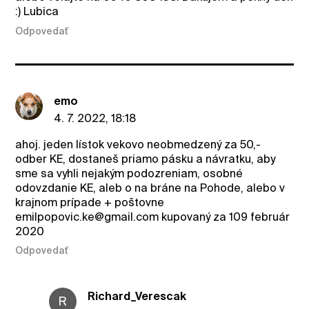
:) Lubica
Odpovedať
emo
4. 7. 2022, 18:18
ahoj. jeden lístok vekovo neobmedzený za 50,-
odber KE, dostaneš priamo pásku a návratku, aby
sme sa vyhli nejakým podozreniam, osobné
odovzdanie KE, aleb o na bráne na Pohode, alebo v
krajnom prípade + poštovne
emilpopovic.ke@gmail.com kupovaný za 109 február
2020
Odpovedať
Richard_Verescak
R