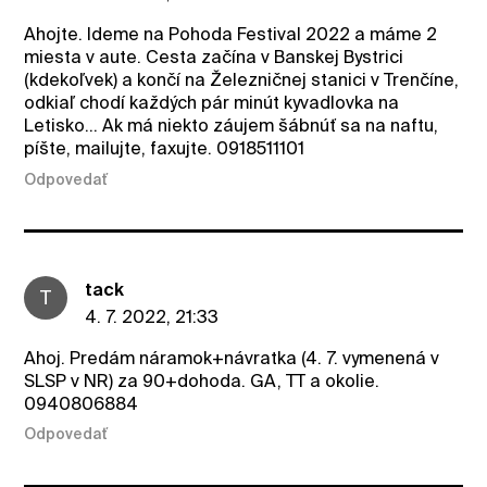
Ahojte. Ideme na Pohoda Festival 2022 a máme 2
miesta v aute. Cesta začína v Banskej Bystrici
(kdekoľvek) a končí na Železničnej stanici v Trenčíne,
odkiaľ chodí každých pár minút kyvadlovka na
Letisko... Ak má niekto záujem šábnúť sa na naftu,
píšte, mailujte, faxujte. 0918511101
Odpovedať
tack
T
4. 7. 2022, 21:33
Ahoj. Predám náramok+návratka (4. 7. vymenená v
SLSP v NR) za 90+dohoda. GA, TT a okolie.
0940806884
Odpovedať