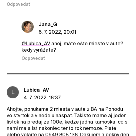
Odpovedať
Jana_G
6. 7. 2022, 20:01
@Lubica_AV
ahoj, máte ešte miesto v aute?
kedy vyrážate?
Odpovedať
Lubica_AV
L
4. 7. 2022, 18:37
Ahojte, ponukame 2 miesta v aute z BA na Pohodu
vo stvrtok a v nedelu naspat. Takisto mame aj jeden
listok na predaj za 100e, kedze jedna kamoska, co s
nami mala ist nakoniec tento rok nemoze. Piste
alebo volajte na 0949 808 138. Dakujem a pekny den