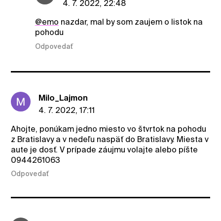
4. 7. 2022, 22:48
@emo
nazdar, mal by som zaujem o listok na
pohodu
Odpovedať
Milo_Lajmon
4. 7. 2022, 17:11
Ahojte, ponúkam jedno miesto vo štvrtok na pohodu
z Bratislavy a v nedeľu naspäť do Bratislavy. Miesta v
aute je dosť. V prípade záujmu volajte alebo píšte
0944261063
Odpovedať