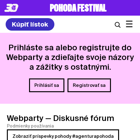
POHODA FESTIVAL
☰
Kúpiť lístok
Prihláste sa alebo registrujte do
Webparty a zdieľajte svoje názory
a zážitky s ostatnými.
Prihlásiť sa
Registrovať sa
Webparty
— Diskusné fórum
Podmienky používania
Zobraziť príspevky pohody #agenturapohoda