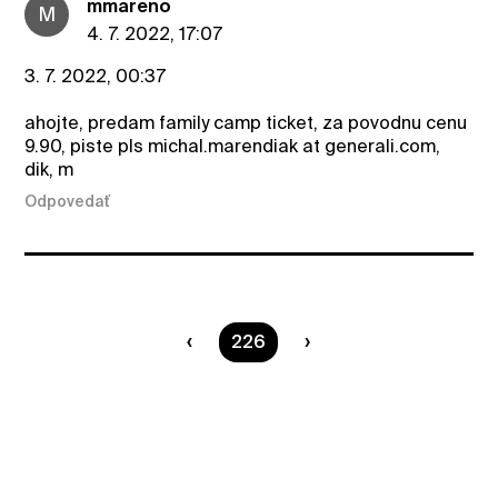
mmareno
M
4. 7. 2022, 17:07
3. 7. 2022, 00:37
ahojte, predam family camp ticket, za povodnu cenu
9.90, piste pls michal.marendiak at generali.com,
dik, m
Odpovedať
Ste na strane
226