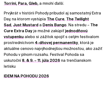
Torrini
,
Para
,
Gleb
,
a mnohí ďalší.
Prvýkrát v histórii Pohody pribudol aj samostatný Extra
Day, na ktorom vystúpia
The Cure
,
The Twilight
Sad
,
Just Mustard
a
Denis Bango
. Na stredu –
The
Cure Extra Day
je možné zakúpiť
jednodňovú
vstupenku
alebo si zážitok spojiť s celým festivalom
prostredníctvom
4-dňovej permanentky
, ktorá je
aktuálne cenovo najvýhodnejšou možnosťou, ako zažiť
Pohodu v plnom rozsahu. Festival Pohoda sa
uskutoční
8. & 9. – 11. júla 2026
na trenčianskom
letisku
IDEM NA POHODU 2026