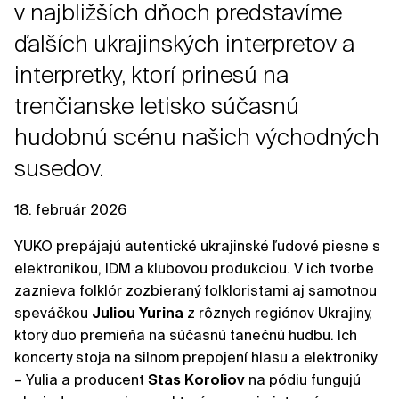
v najbližších dňoch predstavíme
ďalších ukrajinských interpretov a
interpretky, ktorí prinesú na
trenčianske letisko súčasnú
hudobnú scénu našich východných
susedov.
18. február 2026
YUKO prepájajú autentické ukrajinské ľudové piesne s
elektronikou, IDM a klubovou produkciou. V ich tvorbe
zaznieva folklór zozbieraný folkloristami aj samotnou
speváčkou
Juliou
Yurina
z rôznych regiónov Ukrajiny,
ktorý duo premieňa na súčasnú tanečnú hudbu. Ich
koncerty stoja na silnom prepojení hlasu a elektroniky
– Yulia a producent
Stas
Koroliov
na pódiu fungujú