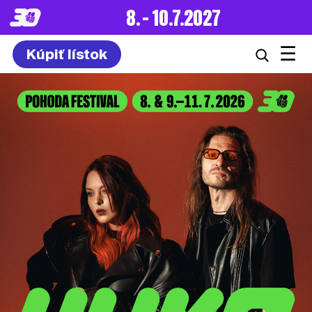
8. – 10.7.2027
☰
Kúpiť lístok