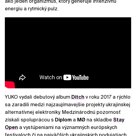
ako jeden organizmus, ktorý generuje intenzívnu
energiu a rytmický pulz.
YUKO vydali debutový album
Ditch
v roku 2017 a rýchlo
sa zaradili medzi najzaujímavejšie projekty ukrajinskej
alternatívnej elektroniky. Medzinárodnú pozornosť
získali spoluprácou s
Diplom
a
MØ
na skladbe
Stay
Open
a vystúpeniami na významných európskych
festivaloch či na najväčších ukrajinských podujatiach.