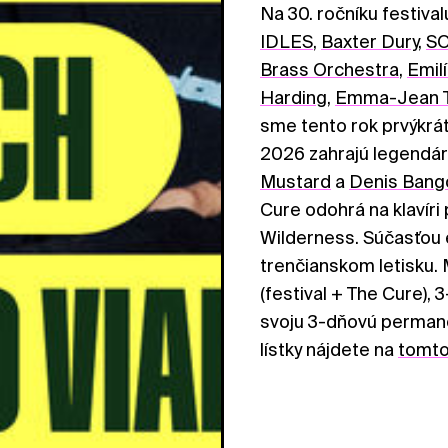
Na 30. ročníku festiva
IDLES
,
Baxter Dury
,
SO
Brass Orchestra
,
Emilí
Harding
,
Emma-Jean T
sme tento rok prvýkrát
2026 zahrajú legendá
Mustard
a
Denis Bang
Cure odohrá na klavíri
Wilderness. Súčasťou 
trenčianskom letisku.
(festival + The Cure),
svoju 3-dňovú permanen
lístky nájdete na
tomto