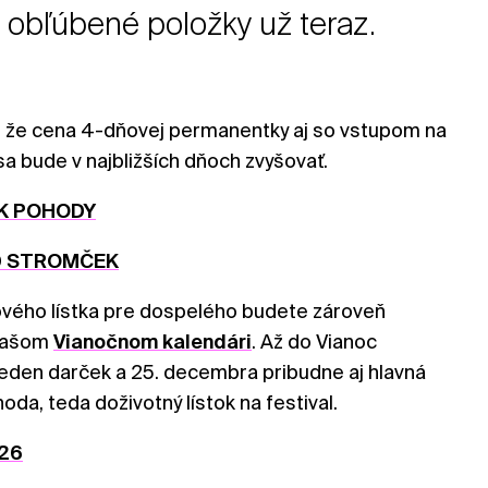
je obľúbené položky už teraz.
 že cena 4-dňovej permanentky aj so vstupom na
a bude v najbližších dňoch zvyšovať.
ÍK POHODY
D STROMČEK
ového lístka pre dospelého budete zároveň
 našom
Vianočnom kalendári
. Až do Vianoc
eden darček a 25. decembra pribudne aj hlavná
a, teda doživotný lístok na festival.
26