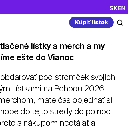
SK
EN
Kúpiť lístok
 tlačené lístky a merch a my
íme ešte do Vianoc
 obdarovať pod stromček svojich
nými lístkami na Pohodu 2026
merchom, máte čas objednať si
hope do tejto stredy do polnoci.
eto s nákupom neotáľať a