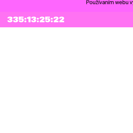
Používaním webu vy
335:13:25:21
NEWSLETTER
Prihlásiť sa
Súhlasím so zapísaním mojej e-mailovej adresy do Pohoda Newslettra a
využívaním na marketingové účely.