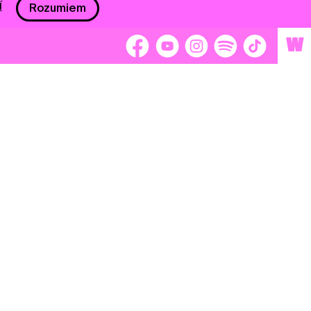
í
Rozumiem
W
 nám 2 %
Brigádnici
Dobrovoľníci
adors
Separátori
tage