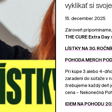
vyklikať si svo
15. december 2025
Zároveň pripomíname,
THE CURE Extra Day
s
LÍSTKY NA 30. ROČN
POHODA MERCH PO
Pri kúpe 3 alebo 4-dň
zaradení do súťaže v
žrebujeme každý deň j
cena – Nekonečná Pohod
IDEM NA POHODU 20