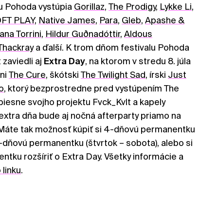
lu Pohoda vystúpia
Gorillaz
,
The Prodigy
,
Lykke Li
,
FT PLAY
,
Native James
,
Para
,
Gleb
,
Apashe &
ana Torrini
,
Hildur Guðnadóttir
,
Aldous
hackray
a ďalší. K trom dňom festivalu Pohoda
 zaviedli aj
Extra Day
, na ktorom v stredu 8. júla
rni
The Cure
, škótski
The Twilight Sad
, írski
Just
o
, ktorý bezprostredne pred vystúpením The
 piesne svojho projektu Fvck_Kvlt a kapely
extra dňa bude aj nočná afterparty priamo na
 Máte tak možnosť kúpiť si 4-dňovú permanentku
 3-dňovú permanentku (štvrtok – sobota), alebo si
tku rozšíriť o Extra Day. Všetky informácie a
 linku
.