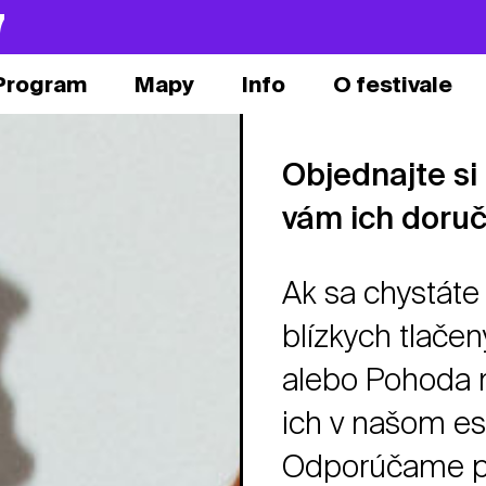
7
Program
Mapy
Info
O festivale
Objednajte si
vám ich doruč
Ak sa chystáte
blízkych tlače
alebo Pohoda 
ich v našom es
Odporúčame pr