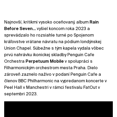
Najnovší, kritikmi vysoko oceňovaný, album
Rain
Before Seven…
vyšiel koncom roka 2023 a
sprevádzalo ho rozsiahle turné po Spojenom
kráľovstve vrátane návratu na pódium londýnskej
Union Chapel. Súbežne s tým kapela vydala vôbec
prvú nahrávku ikonickej skladby Penguin Cafe
Orchestra
Perpetuum Mobile
v spolupráci s
Filharmonickým orchestrom mesta Praha. Dielo
zároveň zaznelo naživo v podaní Penguin Cafe a
členov BBC Philharmonic na vypredanom koncerte v
Peel Hall v Manchestri v rámci festivalu FatOut v
septembri 2023.