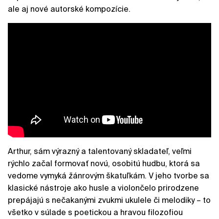
ale aj nové autorské kompozície.
Arthur, sám výrazný a talentovaný skladateľ, veľmi
rýchlo začal formovať novú, osobitú hudbu, ktorá sa
vedome vymyká žánrovým škatuľkám. V jeho tvorbe sa
klasické nástroje ako husle a violončelo prirodzene
prepájajú s nečakanými zvukmi ukulele či melodiky – to
všetko v súlade s poetickou a hravou filozofiou