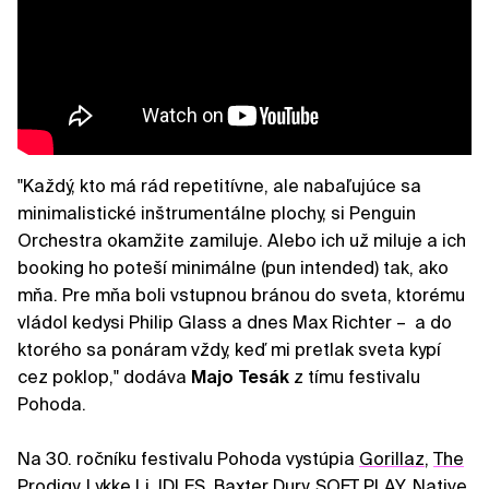
"Každý, kto má rád repetitívne, ale nabaľujúce sa
minimalistické inštrumentálne plochy, si Penguin
Orchestra okamžite zamiluje. Alebo ich už miluje a ich
booking ho poteší minimálne (pun intended) tak, ako
mňa. Pre mňa boli vstupnou bránou do sveta, ktorému
vládol kedysi Philip Glass a dnes Max Richter – a do
ktorého sa ponáram vždy, keď mi pretlak sveta kypí
cez poklop," dodáva
Majo Tesák
z tímu festivalu
Pohoda.
Na 30. ročníku festivalu Pohoda vystúpia
Gorillaz
,
The
Prodigy
,
Lykke Li
,
IDLES
,
Baxter Dury
,
SOFT PLAY
,
Native