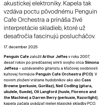
akustickej elektroniky. Kapela tak
vzdáva poctu pôvodnému Penguin
Cafe Orchestra a prináša živé
interpretácie skladieb, ktoré už
desaťročia fascinujú poslucháčov.
17. december 2025
Penguin Cafe
založil
Arthur Jeffes
v roku 2007,
desať rokov po predčasnej smrti svojho otca
Simona
Jeffesa
– uznávaného gitaristu a kľúčovej osobnosti
kultovej formácie
Penguin Cafe Orchestra (PCO)
. V
novom zložení vrátane hudobníkov ako ako
Cass
Browne (perkusie, Gorillaz), Neil Codling (gitara,
ukulele, Suede), Oli Langford (husle, Florence and
the Machine) a Darren Berry (perkusie, Razorlight)
,
kapela začala uvádzať nielen klasické skladby PCO,