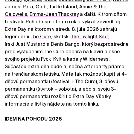
James
,
Para
,
Gleb
,
Turtle Island
,
Annie & The
Caldwells
,
Emma-Jean Thackray
a ďalší. K trom dňom
festivalu Pohoda sme tento rok prvýkrát zaviedli aj
Extra Day, na ktorom v stredu 8. júla 2026 zahrajú
legendárni
The Cure
, škótski
The Twilight Sad
,
írski
Just Mustard
a
Denis Bango
, ktorý bezprostredne
pred vystúpením The Cure odohrá na klavíri piesne
svojho projektu Fvck_Kvlt a kapely Wilderness.
Súčasťou extra dňa bude aj nočná afterparty priamo
na trenčianskom letisku. Máte tak možnosť kúpiť si 4-
dňovú permanentku (festival + The Cure), 3-dňovú
permanentku (štvrtok – sobota), alebo si svoju 3-
dňovú permanentku rozšíriť o Extra Day. Všetky
informácie a lístky nájdete na
tomto linku
.
IDEM NA POHODU 2026