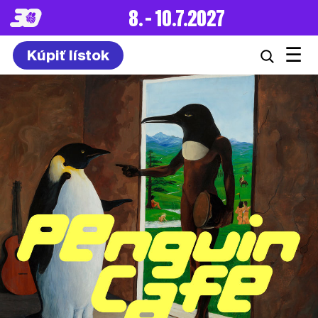
8. – 10.7.2027
☰
Kúpiť lístok