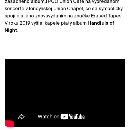
zásadného albumu PCO Union Cafe na vypredanom
koncerte v londýnskej Union Chapel, čo sa symbolicky
spojilo s jeho znovuvydaním na značke Erased Tapes.
V roku 2019 vyšiel kapele piaty album
Handfuls of
Night
.