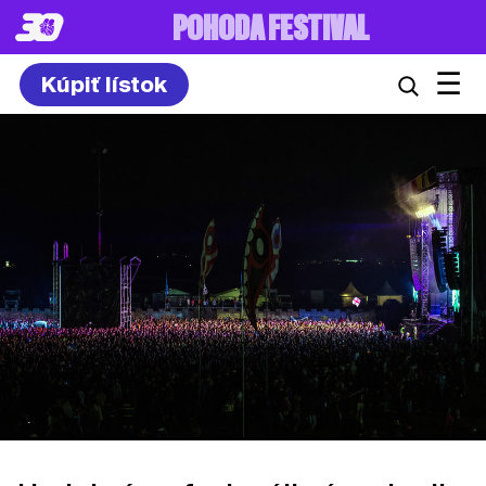
8. – 10.7.2027
☰
Kúpiť lístok