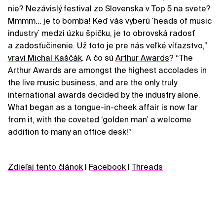
nie? Nezávislý festival zo Slovenska v Top 5 na svete?
Mmmm… je to bomba! Keď vás vyberú ´heads of music
industry´ medzi úzku špičku, je to obrovská radosť
a zadosťučinenie. Už toto je pre nás veľké víťazstvo,”
vraví Michal Kaščák
. A čo sú
Arthur Awards
? “The
Arthur Awards are amongst the highest accolades in
the live music business, and are the only truly
international awards decided by the industry alone.
What began as a tongue-in-cheek affair is now far
from it, with the coveted ‘golden man’ a welcome
addition to many an office desk!”
Zdieľaj tento článok
|
Facebook
|
Threads