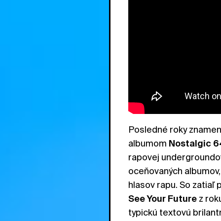
Posledné roky znamena
albumom
Nostalgic 
rapovej undergroundove
oceňovaných albumov, k
hlasov rapu. So zatia
See Your Future
z rok
typickú textovú brilant