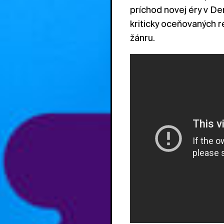
príchod novej éry v Den
kriticky oceňovaných r
žánru.