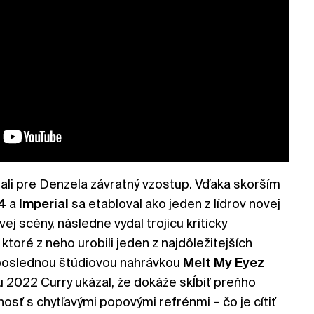
li pre Denzela závratný vzostup. Vďaka skorším
64
a
Imperial
sa etabloval ako jeden z lídrov novej
j scény, následne vydal trojicu kriticky
toré z neho urobili jeden z najdôležitejších
ľ poslednou štúdiovou nahrávkou
Melt My Eyez
u 2022 Curry ukázal, že dokáže skĺbiť preňho
nosť s chytľavými popovými refrénmi – čo je cítiť