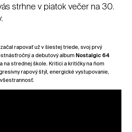
ás strhne v piatok večer na 30.
y.
ačal rapovať už v šiestej triede, svoj prvý
šestnásťročný a debutový album
Nostalgic 64
 na strednej škole. Kritici a kritičky na ňom
gresívny rapový štýl, energické vystupovanie,
 všestrannosť.