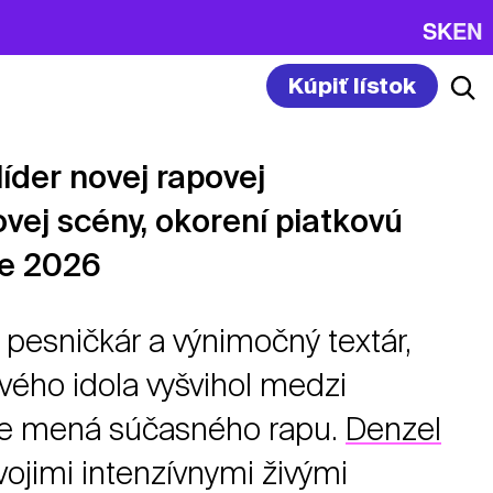
SK
EN
Kúpiť lístok
líder novej rapovej
ej scény, okorení piatkovú
e 2026
, pesničkár a výnimočný textár,
ového idola vyšvihol medzi
ie mená súčasného rapu.
Denzel
vojimi intenzívnymi živými