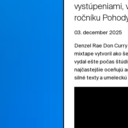
vystúpeniami, v
ročníku Pohod
03. december 2025
Denzel Rae Don Curry z
mixtape vytvoril ako 
vydal ešte počas štúdia
najčastejšie oceňujú a
silné texty a umeleckú