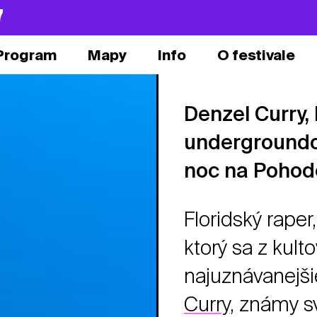
7
Program
Mapy
Info
O festivale
Denzel Curry, 
undergroundov
noc na Pohod
Floridský raper
ktorý sa z kult
najuznávanejš
Curry
, známy s