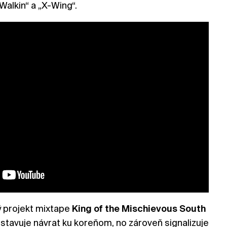
Walkin“ a „X-Wing“.
 projekt mixtape
King of the Mischievous South
stavuje návrat ku koreňom, no zároveň signalizuje