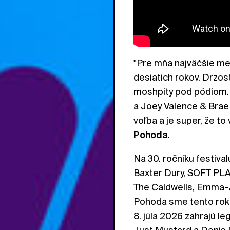
"Pre mňa najväčšie me
desiatich rokov. Drzos
moshpity pod pódiom.
a Joey Valence & Brae
voľba a je super, že to
Pohoda
.
Na 30. ročníku festiva
Baxter Dury
,
SOFT PLA
The Caldwells
,
Emma-J
Pohoda sme tento rok p
8. júla 2026 zahrajú l