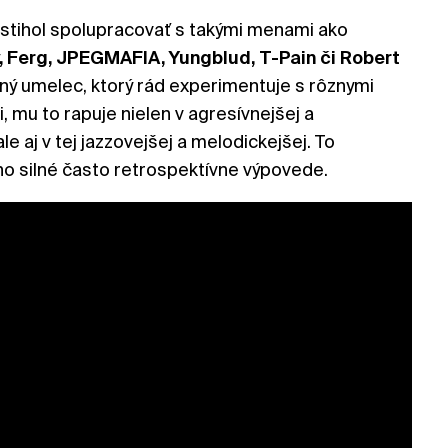
 stihol spolupracovať s takými menami ako
, Ferg, JPEGMAFIA, Yungblud, T-Pain či Robert
ný umelec, ktorý rád experimentuje s rôznymi
mu to rapuje nielen v agresívnejšej a
le aj v tej jazzovejšej a melodickejšej. To
ho silné často retrospektívne výpovede.