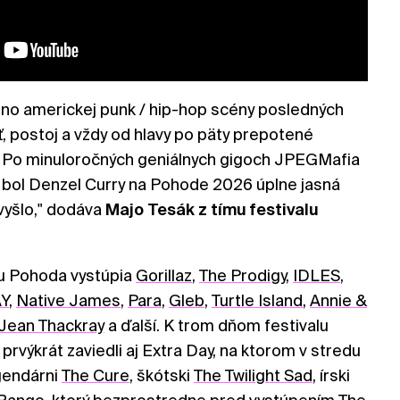
no americkej punk / hip-hop scény posledných
ť, postoj a vždy od hlavy po päty prepotené
 Po minuloročných geniálnych gigoch JPEGMafia
 bol Denzel Curry na Pohode 2026 úplne jasná
 vyšlo," dodáva
Majo Tesák z tímu festivalu
lu Pohoda vystúpia
Gorillaz
,
The Prodigy
,
IDLES
,
Y
,
Native James
,
Para
,
Gleb
,
Turtle Island
,
Annie &
ean Thackray
a ďalší. K trom dňom festivalu
rvýkrát zaviedli aj Extra Day, na ktorom v stredu
egendárni
The Cure
, škótski
The Twilight Sad
, írski