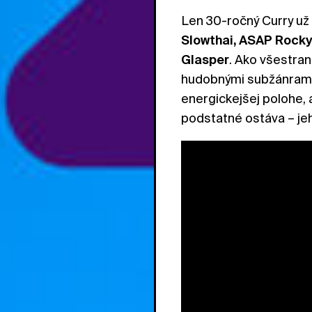
Len 30-ročný Curry už
Slowthai, ASAP Rocky
Glasper
. Ako všestran
hudobnými subžánrami, 
energickejšej polohe, a
podstatné ostáva – je