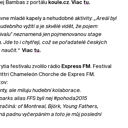
ej Bambas z portálu
koule.cz
.
Viac
tu
.
avne mladé kapely a nehudobné aktivity:
„Areál byl
debního vyžití a je skvělé vidět, že pojem
tivalu" neznamená jen pojmenovanou stage
 Jde to i chytřeji, což se pořadatelé českých
 naučit.“
Viac
tu
.
tia festivalu zvolilo rádio
Express FM
. Festival
Twittri Chameleón Chorche de Expres FM.
tov:
y, ale miluju hudební kolaborace.
arks alias FFS byli nej #pohoda2015
ačíná: of Montreal, Björk, Young Fathers,
ná padnu vyčerpáním a toto je můj poslední