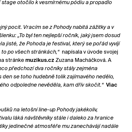
í stage otočilo k vesmírnému pódiu a propadlo
ý pocit. Vracím se z Pohody nabitá zážitky a v
enku: „To byl ten nejlepší ročník, jaký jsem dosud
la jisté, že Pohoda je festival, který se pořád vyvíjí
 to po všech stránkách,“
napísala v úvode svojej
 na stránke
muzikus.cz
Zuzana Macháčková. A
mco předchozí dva ročníky stály zejména
s den se toho hudebně tolik zajímavého nedělo,
kého odpoledne nevěděla, kam dřív skočit.“
Viac
ušků na letošní line-up Pohody jakékoliv,
valu láká návštěvníky stále i daleko za hranice
 díky jedinečné atmosféře mu zanechávájí nadále