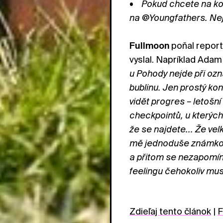
• Pokud chcete na kon
na @Youngfathers. Ne
Fullmoon
poňal report 
vyslal. Napríklad Adam
u Pohody nejde při oz
bublinu. Jen prostý ko
vidět progres – letošn
checkpointů, u kterých
že se najdete... Že vel
mě jednoduše známkou
a přitom se nezapomíná
feelingu čehokoliv mus
Zdieľaj tento článok
|
F