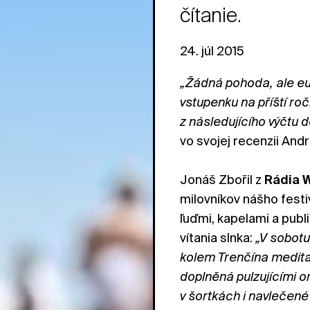
čítanie.
24. júl 2015
„Žádná pohoda, ale euf
vstupenku na příští roč
z následujícího výčtu
vo svojej recenzii And
Jonáš Zbořil z
Rádia 
milovníkov nášho festi
ľuďmi, kapelami a publ
vítania slnka:
„V sobotu
kolem Trenčína meditat
doplněná pulzujícími 
v šortkách i navlečené 