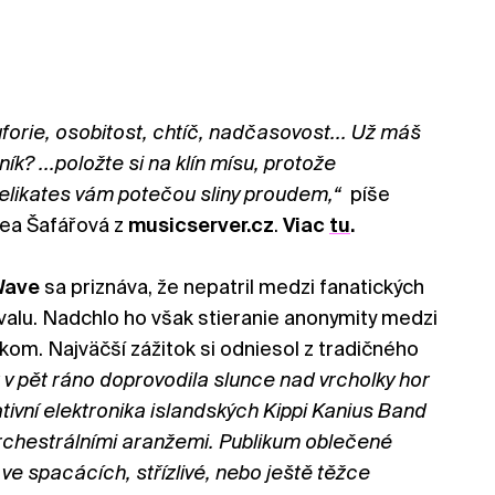
orie, osobitost, chtíč, nadčasovost... Už máš
ník?
...položte si na klín mísu, protože
 delikates vám potečou sliny proudem,“
píše
rea Šafářová z
musicserver.cz
.
Viac
tu
.
Wave
sa priznáva, že nepatril medzi fanatických
valu. Nadchlo ho však stieranie anonymity medzi
ikom. Najväčší zážitok si odniesol z tradičného
 v pět ráno doprovodila slunce nad vrcholky hor
ivní elektronika islandských Kippi Kanius Band
orchestrálními aranžemi. Publikum oblečené
ve spacácích, střízlivé, nebo ještě těžce