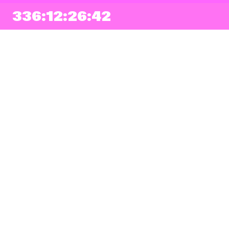
336:12:26:41
NEWSLETTER
Prihlásiť sa
Súhlasím so zapísaním mojej e-mailovej adresy do Pohoda Newslettra a
využívaním na marketingové účely.