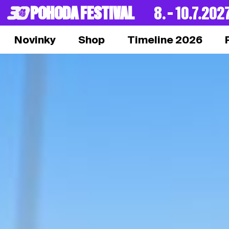
POHODA FESTIVAL
8. – 10.7.202
Novinky
Shop
Timeline 2026