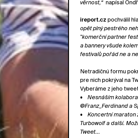
věrnost,“
napísal Ondř
ireport.cz
pochválil hl
opět plný pestrého nehu
"komerční partner fes
a bannery všude kolem.
festivalů pořád ne a ne
Netradičnú formu pokry
pre nich pokrýval na 
Vyberáme z jeho twee
• Nesnáším kolaborant
@Franz_Ferdinand a Sp
• Koncertní maraton z
Turbowolf a další. Mož
Tweet...