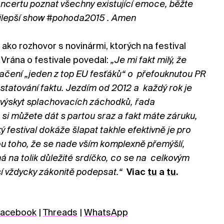
certu poznat všechny existující emoce, běžte
jlepší show #pohoda2015 . Amen
ako rozhovor s novinármi, ktorých na festival
 Vrána o festivale povedal:
„Je mi fakt milý, že
načení „jeden z top EU fesťáků“ o přefouknutou PR
nstatování faktu. Jezdím od 2012 a každý rok je
í výskyt splachovacích záchodků, řada
 si můžete dát s partou sraz a fakt máte záruku,
ký festival dokáže šlapat takhle efektivně je pro
 toho, že se nade vším komplexně přemýšlí,
 na tolik důležité srdíčko, co se na celkovým
í vždycky zákonitě podepsat.“
Viac
tu
a
tu
.
acebook
|
Threads
|
WhatsApp