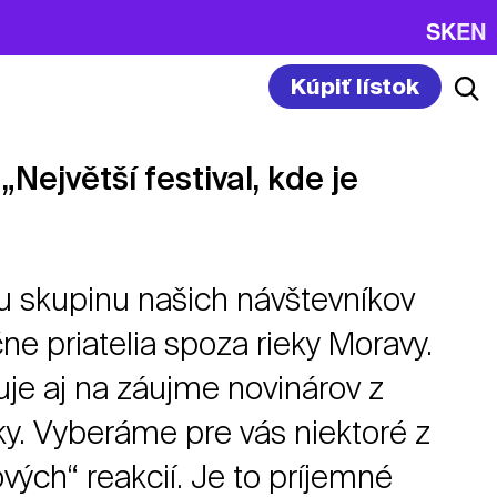
SK
EN
Kúpiť lístok
Největší festival, kde je
u skupinu našich návštevníkov
ne priatelia spoza rieky Moravy.
uje aj na záujme novinárov z
ky. Vyberáme pre vás niektoré z
ových“ reakcií. Je to príjemné