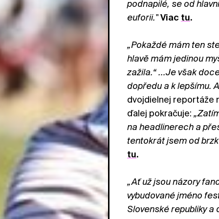
podnapilé, se od hlavn
euforii."
Viac
tu
.
„Pokaždé mám ten stejn
hlavě mám jedinou myšl
zažila.“ ...Je však doce
dopředu a k lepšímu. A
dvojdielnej reportáže
ďalej pokračuje:
„Zatí
na headlinerech a pře
tentokrát jsem od brz
tu
.
„Ať už jsou názory fano
vybudované jméno festi
Slovenské republiky a