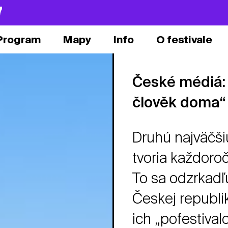
7
Program
Mapy
Info
O festivale
České médiá: „
člověk doma“
Druhú najväčši
tvoria každoroč
To sa odzrkadľ
Českej republi
ich „pofestival