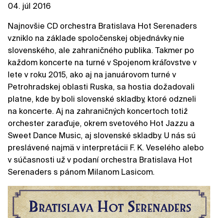
04. júl 2016
Najnovšie CD orchestra Bratislava Hot Serenaders
vzniklo na základe spoločenskej objednávky nie
slovenského, ale zahraničného publika. Takmer po
každom koncerte na turné v Spojenom kráľovstve v
lete v roku 2015, ako aj na januárovom turné v
Petrohradskej oblasti Ruska, sa hostia dožadovali
platne, kde by boli slovenské skladby, ktoré odzneli
na koncerte. Aj na zahraničných koncertoch totiž
orchester zaraďuje, okrem svetového Hot Jazzu a
Sweet Dance Music, aj slovenské skladby. U nás sú
preslávené najmä v interpretácii F. K. Veselého alebo
v súčasnosti už v podaní orchestra Bratislava Hot
Serenaders s pánom Milanom Lasicom.