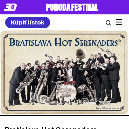
POHODA FESTIVAL
☰
Kúpiť lístok