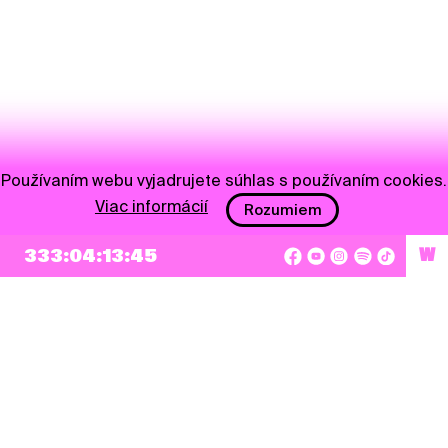
Používaním webu vyjadrujete súhlas s používaním cookies.
Viac informácií
Rozumiem
NEWSLETTER
333:04:13:45
W
Prihlásiť sa
Súhlasím so zapísaním mojej e-mailovej adresy do Pohoda Newslettra a využívaním
na marketingové účely.