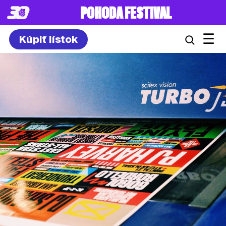
POHODA FESTIVAL
☰
Kúpiť lístok