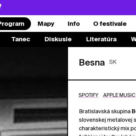
7
Program
Mapy
Info
O festivale
Tanec
Diskusie
Literatúra
W
Besna
SK
SPOTIFY
APPLE MUSIC
Bratislavská skupina
B
slovenskej metalovej 
charakteristický mix p