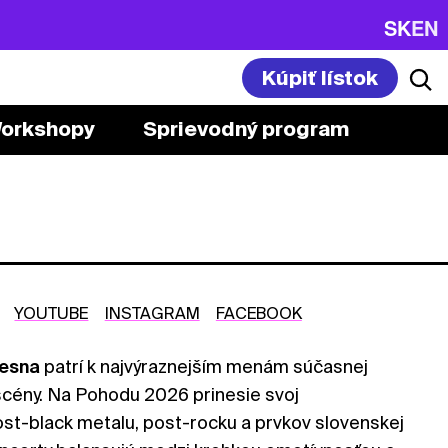
SK
EN
Kúpiť lístok
orkshopy
Sprievodný program
YOUTUBE
INSTAGRAM
FACEBOOK
esna
patrí k najvýraznejším menám súčasnej
scény. Na Pohodu 2026 prinesie svoj
ost-black metalu, post-rocku a prvkov slovenskej