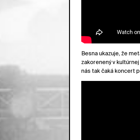
Besna ukazuje, že metal
zakorenený v kultúrne
nás tak čaká koncert p