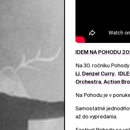
IDEM NA POHODU 20
Na 30. ročníku Pohody
Li
,
Denzel Curry
,
IDLE
Orchestra
,
Action Br
Na Pohodu je v ponuke
Samostatné jednodňov
až do vypredania.
Festival Pohoda sa us