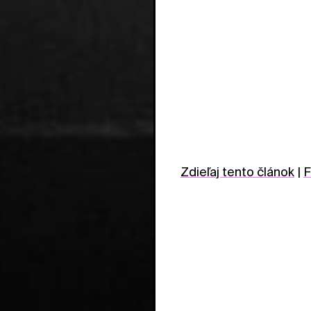
Zdieľaj tento článok
|
F