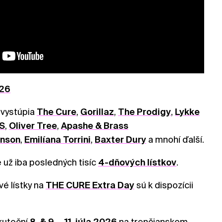
26
 vystúpia
The Cure
,
Gorillaz
,
The Prodigy
,
Lykke
S
,
Oliver Tree
,
Apashe & Brass
onson
,
Emilíana Torrini
,
Baxter Dury
a mnohí ďalší.
 už iba posledných tisíc
4-dňových lístkov
.
é lístky na
THE CURE Extra Day
sú k dispozícii
kutoční
8. & 9. – 11. júla 2026
na trenčianskom