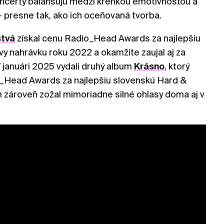
koncerty balansujú medzi krehkou emotívnosťou a
 presne tak, ako ich oceňovaná tvorba.
stvá
získal cenu Radio_Head Awards za najlepšiu
y nahrávku roku 2022 a okamžite zaujal aj za
 januári 2025 vydali druhý album
Krásno
, ktorý
o_Head Awards za najlepšiu slovenskú Hard &
 zároveň zožal mimoriadne silné ohlasy doma aj v