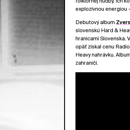
folklórnej hudby. Ich 
explozívnou energiou –
Debutový album
Zver
slovenskú Hard & Heav
hranicami Slovenska. V
opäť získal cenu Radi
Heavy nahrávku. Album
zahraničí.