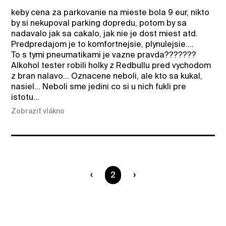
keby cena za parkovanie na mieste bola 9 eur, nikto
by si nekupoval parking dopredu, potom by sa
nadavalo jak sa cakalo, jak nie je dost miest atd.
Predpredajom je to komfortnejsie, plynulejsie....
To s tymi pneumatikami je vazne pravda???????
Alkohol tester robili holky z Redbullu pred vychodom
z bran nalavo... Oznacene neboli, ale kto sa kukal,
nasiel... Neboli sme jedini co si u nich fukli pre
istotu...
Zobraziť vlákno
Ste na strane
2