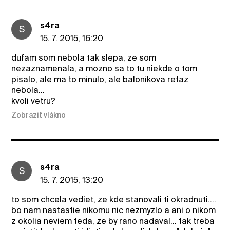
s4ra
S
15. 7. 2015, 16:20
dufam som nebola tak slepa, ze som
nezaznamenala, a mozno sa to tu niekde o tom
pisalo, ale ma to minulo, ale balonikova retaz
nebola...
kvoli vetru?
Zobraziť vlákno
s4ra
S
15. 7. 2015, 13:20
to som chcela vediet, ze kde stanovali ti okradnuti....
bo nam nastastie nikomu nic nezmyzlo a ani o nikom
z okolia neviem teda, ze by rano nadaval... tak treba