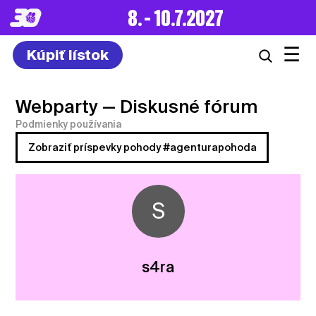
POHODA FESTIVAL
☰
Kúpiť lístok
Webparty
— Diskusné fórum
Podmienky používania
Zobraziť príspevky pohody #agenturapohoda
S
s4ra