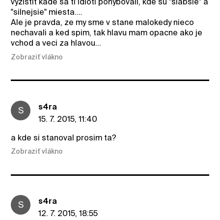
vyzistit kade sa ti idioti pohybovali, kde su "slabsie" a
"silnejsie" miesta....
Ale je pravda, ze my sme v stane malokedy nieco
nechavali a ked spim, tak hlavu mam opacne ako je
vchod a veci za hlavou...
Zobraziť vlákno
s4ra
S
15. 7. 2015, 11:40
a kde si stanoval prosim ta?
Zobraziť vlákno
s4ra
S
12. 7. 2015, 18:55