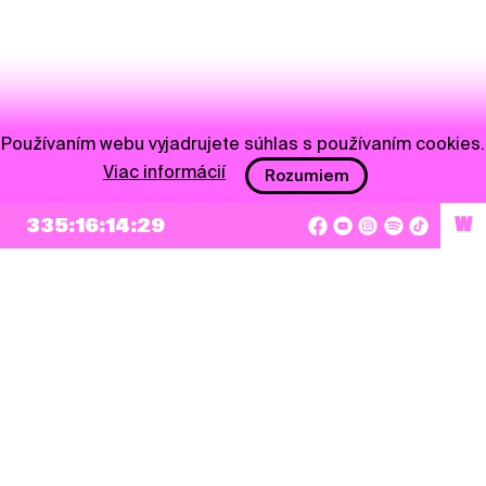
Používaním webu vyjadrujete súhlas s používaním cookies.
Viac informácií
Rozumiem
335:16:14:28
W
NEWSLETTER
Prihlásiť sa
Súhlasím so zapísaním mojej e-mailovej adresy do Pohoda Newslettra a využívaním
na marketingové účely.