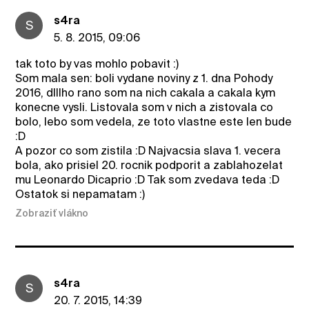
s4ra
S
5. 8. 2015, 09:06
tak toto by vas mohlo pobavit :)
Som mala sen: boli vydane noviny z 1. dna Pohody
2016, dlllho rano som na nich cakala a cakala kym
konecne vysli. Listovala som v nich a zistovala co
bolo, lebo som vedela, ze toto vlastne este len bude
:D
A pozor co som zistila :D Najvacsia slava 1. vecera
bola, ako prisiel 20. rocnik podporit a zablahozelat
mu Leonardo Dicaprio :D Tak som zvedava teda :D
Ostatok si nepamatam :)
Zobraziť vlákno
s4ra
S
20. 7. 2015, 14:39