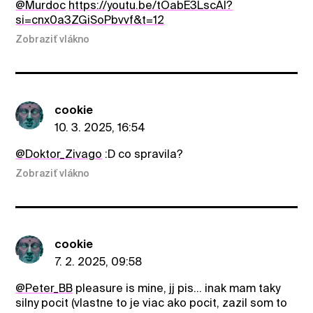
@Murdoc
https://youtu.be/tOabE3LscAI?
si=cnx0a3ZGiSoPbvvf&t=12
Zobraziť vlákno
cookie
10. 3. 2025, 16:54
@Doktor_Zivago
:D co spravila?
Zobraziť vlákno
cookie
7. 2. 2025, 09:58
@Peter_BB
pleasure is mine, jj pis... inak mam taky
silny pocit (vlastne to je viac ako pocit, zazil som to