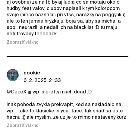
aj osobne) ze na fb by aj ludia co sa motaju okolo
hudby, festivalov, clubov napisali k tym kolotocom
svoje (nieco naznacili pri vtss, narazky na peggynku).
ale to len jemne hryzkaju. boja sa, aby sa michal a
spol. neurazili a nedali ich na blacklist :D tu maju
nefiltrovany feedback
Zobraziť vlákno
cookie
6. 2. 2025, 21:33
@CeceX
jjj wp is pretty much dead :D
inak pohoda zvykla prekvapit, ked sa nakladalo na
wp... take to klasicke in your face. tak snad sa este
hecnu :)) ale myslim, ze uz je to mimo nastaveny kurz
Zobraziť vlákno