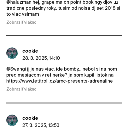
@haluzman
hej, grape ma on point bookingy djov uz
tradicne posledny roky.. tusim od noisa dj set 2018 si
to viac vsimam
Zobraziť vlákno
cookie
28. 3. 2025, 14:10
@Swangi
jj je nas viac, ide bomby… nebol si na nom
pred mesiacom v refinerke? ja som kupil listok na
https://www.letitroll.cz/amc-presents-adrenaline
Zobraziť vlákno
cookie
27. 3. 2025, 13:53