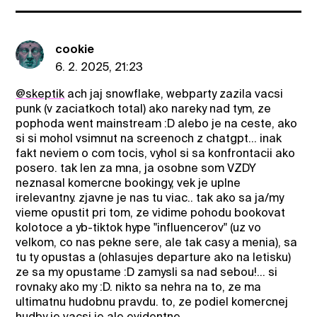
cookie
6. 2. 2025, 21:23
@skeptik
ach jaj snowflake, webparty zazila vacsi
punk (v zaciatkoch total) ako nareky nad tym, ze
pophoda went mainstream :D alebo je na ceste, ako
si si mohol vsimnut na screenoch z chatgpt... inak
fakt neviem o com tocis, vyhol si sa konfrontacii ako
posero. tak len za mna, ja osobne som VZDY
neznasal komercne bookingy, vek je uplne
irelevantny. zjavne je nas tu viac.. tak ako sa ja/my
vieme opustit pri tom, ze vidime pohodu bookovat
kolotoce a yb-tiktok hype "influencerov" (uz vo
velkom, co nas pekne sere, ale tak casy a menia), sa
tu ty opustas a (ohlasujes departure ako na letisku)
ze sa my opustame :D zamysli sa nad sebou!... si
rovnaky ako my :D. nikto sa nehra na to, ze ma
ultimatnu hudobnu pravdu. to, ze podiel komercnej
hudby je vacsi je ale evidentne....