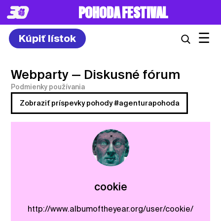
POHODA FESTIVAL
☰
Kúpiť lístok
Webparty
— Diskusné fórum
Podmienky používania
Zobraziť príspevky pohody #agenturapohoda
cookie
http://www.albumoftheyear.org/user/cookie/