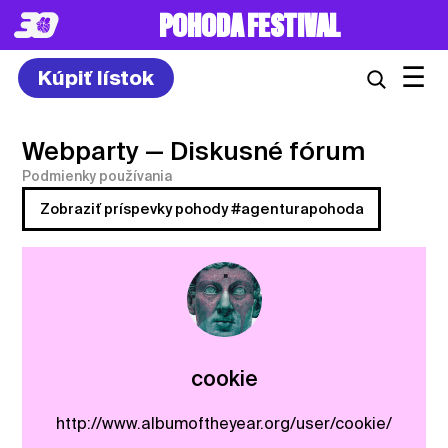
POHODA FESTIVAL
☰
Kúpiť lístok
Webparty
— Diskusné fórum
Podmienky používania
Zobraziť príspevky pohody #agenturapohoda
cookie
http://www.albumoftheyear.org/user/cookie/