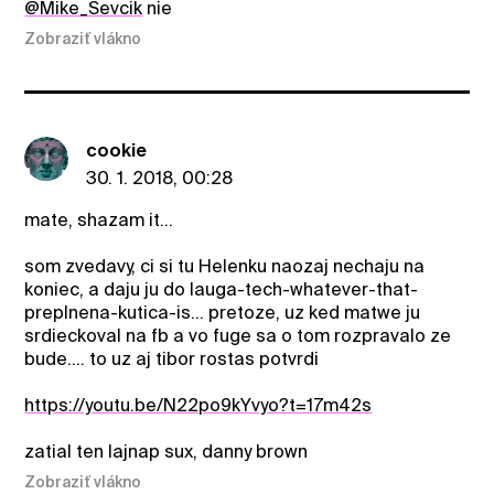
@Mike_Sevcik
nie
Zobraziť vlákno
cookie
30. 1. 2018, 00:28
mate, shazam it...
som zvedavy, ci si tu Helenku naozaj nechaju na
koniec, a daju ju do lauga-tech-whatever-that-
preplnena-kutica-is... pretoze, uz ked matwe ju
srdieckoval na fb a vo fuge sa o tom rozpravalo ze
bude.... to uz aj tibor rostas potvrdi
https://youtu.be/N22po9kYvyo?t=17m42s
zatial ten lajnap sux, danny brown
Zobraziť vlákno