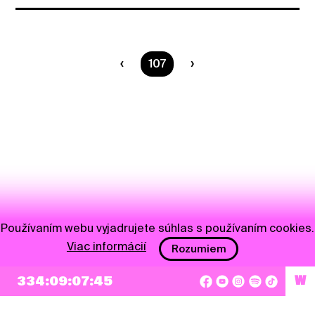
Ste na strane
107
Používaním webu vyjadrujete súhlas s používaním cookies.
Viac informácií
Rozumiem
334:09:07:45
W
NEWSLETTER