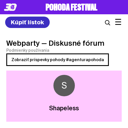
POHODA FESTIVAL
☰
Kúpiť lístok
Webparty
— Diskusné fórum
Podmienky používania
Zobraziť príspevky pohody #agenturapohoda
S
ShapeIess