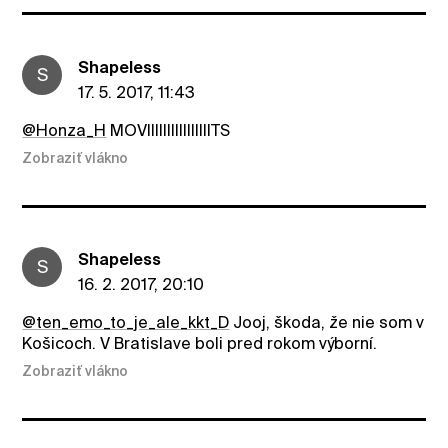
ShapeIess
S
17. 5. 2017, 11:43
@Honza_H
MOVIIIIIIIIIIIIIIIITS
Zobraziť vlákno
ShapeIess
S
16. 2. 2017, 20:10
@ten_emo_to_je_ale_kkt_D
Jooj, škoda, že nie som v
Košicoch. V Bratislave boli pred rokom výborní.
Zobraziť vlákno