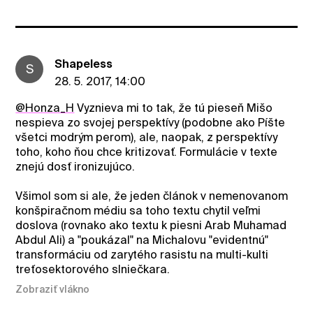
ShapeIess
S
28. 5. 2017, 14:00
@Honza_H
Vyznieva mi to tak, že tú pieseň Mišo
nespieva zo svojej perspektívy (podobne ako Píšte
všetci modrým perom), ale, naopak, z perspektívy
toho, koho ňou chce kritizovať. Formulácie v texte
znejú dosť ironizujúco.
Všimol som si ale, že jeden článok v nemenovanom
konšpiračnom médiu sa toho textu chytil veľmi
doslova (rovnako ako textu k piesni Arab Muhamad
Abdul Ali) a "poukázal" na Michalovu "evidentnú"
transformáciu od zarytého rasistu na multi-kulti
treťosektorového slniečkara.
Zobraziť vlákno