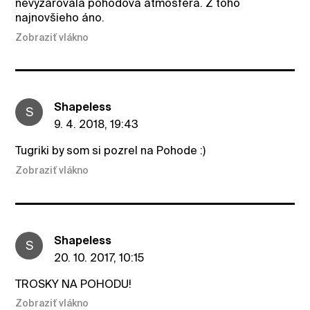
nevyžarovala pohodová atmosféra. Z toho
najnovšieho áno.
Zobraziť vlákno
ShapeIess
S
9. 4. 2018, 19:43
Tugriki by som si pozrel na Pohode :)
Zobraziť vlákno
ShapeIess
S
20. 10. 2017, 10:15
TROSKY NA POHODU!
Zobraziť vlákno