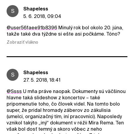
ShapeIess
S
5. 6. 2018, 09:04
@user56faee91b8396
Minulý rok bol okolo 20. júna,
takže také dva týždne si ešte asi počkáme. Tóno?
Zobraziť vlákno
ShapeIess
S
27. 5. 2018, 18:41
@Ssss
U mňa práve naopak. Dokumenty sú väčšinou
hlavne taká slideshow z koncertov – také
pripomenutie toho, čo človek videl. Na tomto bolo
super, že pridal hromady záberov zo zákulisia
(umelci, organizačný tím, iní pracovníci). Naposledy
vznikol takýto „iný“ dokument v réžii Mira Rema. Ten
však bol dosť temný a skoro vôbec z neho