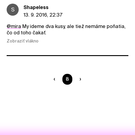
ShapeIess
S
13. 9. 2016, 22:37
@mira
My ideme dva kusy, ale tiež nemáme poňatia,
čo od toho čakať.
Zobraziť vlákno
Ste na strane
8