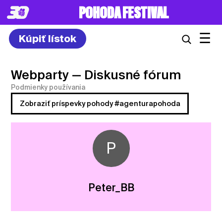
8. – 10.7.2027
☰
Kúpiť lístok
Webparty
— Diskusné fórum
Podmienky používania
Zobraziť príspevky pohody #agenturapohoda
P
Peter_BB