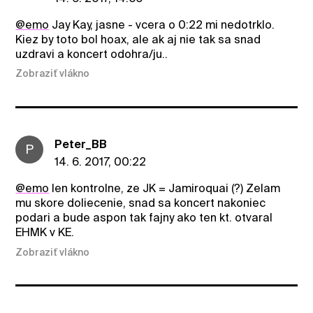
@emo
Jay Kay, jasne - vcera o 0:22 mi nedotrklo.
Kiez by toto bol hoax, ale ak aj nie tak sa snad
uzdravi a koncert odohra/ju..
Zobraziť vlákno
Peter_BB
P
14. 6. 2017, 00:22
@emo
len kontrolne, ze JK = Jamiroquai (?) Zelam
mu skore doliecenie, snad sa koncert nakoniec
podari a bude aspon tak fajny ako ten kt. otvaral
EHMK v KE.
Zobraziť vlákno