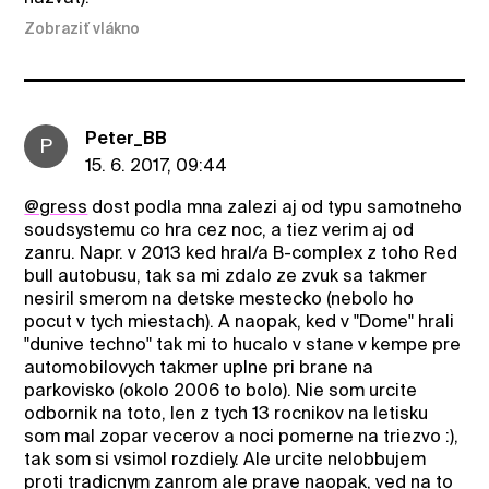
Zobraziť vlákno
Peter_BB
P
15. 6. 2017, 09:44
@gress
dost podla mna zalezi aj od typu samotneho
soudsystemu co hra cez noc, a tiez verim aj od
zanru. Napr. v 2013 ked hral/a B-complex z toho Red
bull autobusu, tak sa mi zdalo ze zvuk sa takmer
nesiril smerom na detske mestecko (nebolo ho
pocut v tych miestach). A naopak, ked v "Dome" hrali
"dunive techno" tak mi to hucalo v stane v kempe pre
automobilovych takmer uplne pri brane na
parkovisko (okolo 2006 to bolo). Nie som urcite
odbornik na toto, len z tych 13 rocnikov na letisku
som mal zopar vecerov a noci pomerne na triezvo :),
tak som si vsimol rozdiely. Ale urcite nelobbujem
proti tradicnym zanrom ale prave naopak, ved na to