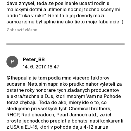
dava zmysel, teda ze posilnenie ucasti rodin s
malickymi detmi a utlmenie nocnej techno sceny mi
pridu "ruka v ruke". Realita a jej dovody mozu
samozrejme byt uplne ine ako tieto moje fabulacie :(
Zobraziť vlákno
Peter_BB
P
14. 6. 2017, 16:47
@thepaulla
je tam podla mna viacero faktorov
sucasne. Netusim napr. ako prudko nahor vyleteli za
ostatne roky honorare tych ziadanych producentov
elektra/techna a DJs, ktori mnohym Vam na Pohode
teraz chybaju. Teda do akej miery ide o to, co
sledujeme pri vsetkych tych Chemical brothers,
RHCP, Radioheadoch, Pearl Jamoch atd., ze ich
proste jednoducho preplatia bohatsi nasi konkurenti
z USA a EU-15, ktori v pohode daju 4-12 eur za