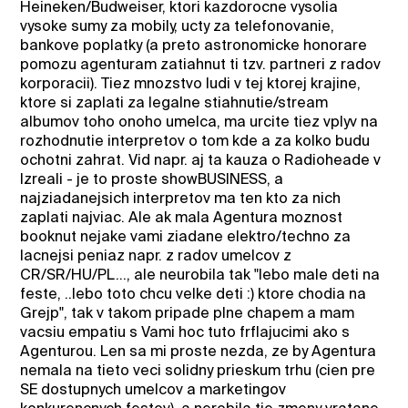
Heineken/Budweiser, ktori kazdorocne vysolia
vysoke sumy za mobily, ucty za telefonovanie,
bankove poplatky (a preto astronomicke honorare
pomozu agenturam zatiahnut ti tzv. partneri z radov
korporacii). Tiez mnozstvo ludi v tej ktorej krajine,
ktore si zaplati za legalne stiahnutie/stream
albumov toho onoho umelca, ma urcite tiez vplyv na
rozhodnutie interpretov o tom kde a za kolko budu
ochotni zahrat. Vid napr. aj ta kauza o Radioheade v
Izreali - je to proste showBUSINESS, a
najziadanejsich interpretov ma ten kto za nich
zaplati najviac. Ale ak mala Agentura moznost
booknut nejake vami ziadane elektro/techno za
lacnejsi peniaz napr. z radov umelcov z
CR/SR/HU/PL..., ale neurobila tak "lebo male deti na
feste, ..lebo toto chcu velke deti :) ktore chodia na
Grejp", tak v takom pripade plne chapem a mam
vacsiu empatiu s Vami hoc tuto frflajucimi ako s
Agenturou. Len sa mi proste nezda, ze by Agentura
nemala na tieto veci solidny prieskum trhu (cien pre
SE dostupnych umelcov a marketingov