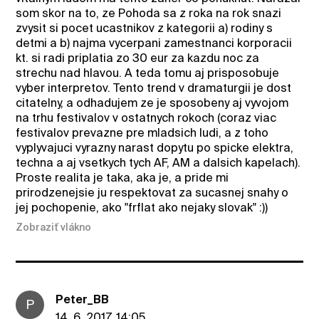
som skor na to, ze Pohoda sa z roka na rok snazi
zvysit si pocet ucastnikov z kategorii a) rodiny s
detmi a b) najma vycerpani zamestnanci korporacii
kt. si radi priplatia zo 30 eur za kazdu noc za
strechu nad hlavou. A teda tomu aj prisposobuje
vyber interpretov. Tento trend v dramaturgii je dost
citatelny, a odhadujem ze je sposobeny aj vyvojom
na trhu festivalov v ostatnych rokoch (coraz viac
festivalov prevazne pre mladsich ludi, a z toho
vyplyvajuci vyrazny narast dopytu po spicke elektra,
techna a aj vsetkych tych AF, AM a dalsich kapelach).
Proste realita je taka, aka je, a pride mi
prirodzenejsie ju respektovat za sucasnej snahy o
jej pochopenie, ako "frflat ako nejaky slovak" :))
Zobraziť vlákno
Peter_BB
P
14. 6. 2017, 14:05