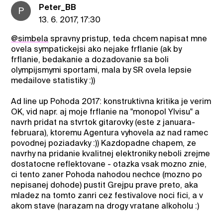
Peter_BB
P
13. 6. 2017, 17:30
@simbela
spravny pristup, teda chcem napisat mne
ovela sympatickejsi ako nejake frflanie (ak by
frflanie, bedakanie a dozadovanie sa boli
olympijsmymi sportami, mala by SR ovela lepsie
medailove statistiky :))
Ad line up Pohoda 2017: konstruktivna kritika je verim
OK, vid napr. aj moje frflanie na "monopol Ylvisu" a
navrh pridat na stvrtok gitarovky (este z januara-
februara), ktoremu Agentura vyhovela az nad ramec
povodnej poziadavky :)) Kazdopadne chapem, ze
navrhy na pridanie kvalitnej elektroniky neboli zrejme
dostatocne reflektovane - otazka vsak mozno znie,
ci tento zaner Pohoda nahodou nechce (mozno po
nepisanej dohode) pustit Grejpu prave preto, aka
mladez na tomto zanri cez festivalove noci fici, a v
akom stave (narazam na drogy vratane alkoholu :)