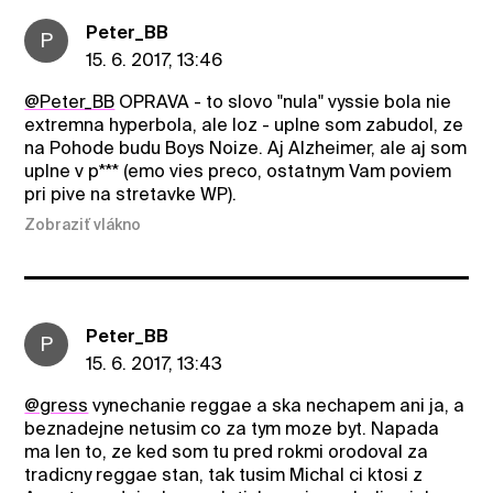
Peter_BB
P
15. 6. 2017, 13:46
@Peter_BB
OPRAVA - to slovo "nula" vyssie bola nie
extremna hyperbola, ale loz - uplne som zabudol, ze
na Pohode budu Boys Noize. Aj Alzheimer, ale aj som
uplne v p*** (emo vies preco, ostatnym Vam poviem
pri pive na stretavke WP).
Zobraziť vlákno
Peter_BB
P
15. 6. 2017, 13:43
@gress
vynechanie reggae a ska nechapem ani ja, a
beznadejne netusim co za tym moze byt. Napada
ma len to, ze ked som tu pred rokmi orodoval za
tradicny reggae stan, tak tusim Michal ci ktosi z