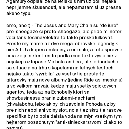
Agentury odpisal ze na letisku s nim uz boli nejake
neprijemne skusenosti, ale nepamatam si uz presne
akeho typu.
emo, ano :) - The Jesus and Mary Chain su "de iure"
pre-shoegaze ci proto-shoegaze, ale pride mi nefer
voci fans techna/elektra to takto preskatulkovat.
Proste my mame az dve mega-obrovske legendy, k
nim Alt-J a kopec omladiny, a oni nulu, a toto spravne
citia ze je nefer. Len to podla mna takto vyslo nie z
nejakej roztopase Michala and co., ale jednoducho
sa situacia na trhu s kapelami na letnych festoch
nejako takto "vyvrbila" ze vsetky tie prestarle
gitarovky maju nove albumy (jedine Ride asi meskaju)
a vo velkom hravaju kedze maju vsetky spickovych
agentov, teda az na Echobelly ktori sa
showbusinessu brania zubami-nechtami
(chvalabohu, lebo ak by ich zavolala Pohoda uz by
pre nich nebol ani volny slot, no a tiez skrz tie rasove
specifika by to bola dalsia voda na mlyn vsetkym tym
hejterom posadnutym "anti-slnieckarstvom" ci ako to
nazvat).