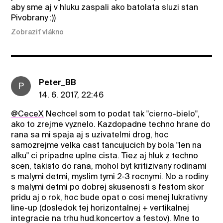
aby sme aj v hluku zaspali ako batolata sluzi stan
Pivobrany :))
Zobraziť vlákno
Peter_BB
P
14. 6. 2017, 22:46
@CeceX
Nechcel som to podat tak "cierno-bielo",
ako to zrejme vyznelo. Kazdopadne techno hrane do
rana sa mi spaja aj s uzivatelmi drog, hoc
samozrejme velka cast tancujucich by bola "len na
alku" ci pripadne uplne cista. Tiez aj hluk z techno
scen, takisto do rana, mohol byt kritizivany rodinami
s malymi detmi, myslim tymi 2-3 rocnymi. No a rodiny
s malymi detmi po dobrej skusenosti s festom skor
pridu aj o rok, hoc bude opat o cosi menej lukrativny
line-up (dosledok tej horizontalnej + vertikalnej
integracie na trhu hud.koncertov a festov). Mne to