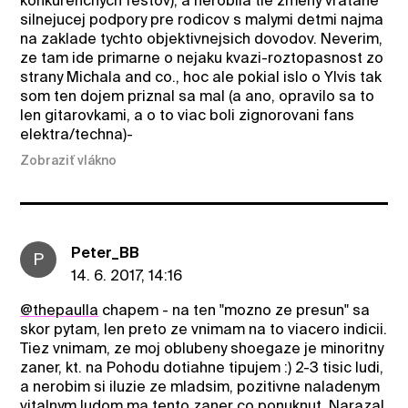
konkurencnych festov), a nerobila tie zmeny vratane
silnejucej podpory pre rodicov s malymi detmi najma
na zaklade tychto objektivnejsich dovodov. Neverim,
ze tam ide primarne o nejaku kvazi-roztopasnost zo
strany Michala and co., hoc ale pokial islo o Ylvis tak
som ten dojem priznal sa mal (a ano, opravilo sa to
len gitarovkami, a o to viac boli zignorovani fans
elektra/techna)-
Zobraziť vlákno
Peter_BB
P
14. 6. 2017, 14:16
@thepaulla
chapem - na ten "mozno ze presun" sa
skor pytam, len preto ze vnimam na to viacero indicii.
Tiez vnimam, ze moj oblubeny shoegaze je minoritny
zaner, kt. na Pohodu dotiahne tipujem :) 2-3 tisic ludi,
a nerobim si iluzie ze mladsim, pozitivne naladenym
vitalnym ludom ma tento zaner co ponuknut. Narazal