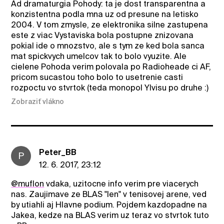
Ad dramaturgia Pohody: ta je dost transparentna a
konzistentna podla mna uz od presune na letisko
2004. V tom zmysle, ze elektronika silne zastupena
este z viac Vystaviska bola postupne znizovana
pokial ide o mnozstvo, ale s tym ze ked bola sanca
mat spickvych umelcov tak to bolo vyuzite. Ale
cielene Pohoda verim polovala po Radioheade ci AF,
pricom sucastou toho bolo to usetrenie casti
rozpoctu vo stvrtok (teda monopol Ylvisu po druhe :)
Zobraziť vlákno
Peter_BB
P
12. 6. 2017, 23:12
@muflon
vdaka, uzitocne info verim pre viacerych
nas. Zaujimave ze BLAS "len" v tenisovej arene, ved
by utiahli aj Hlavne podium. Pojdem kazdopadne na
Jakea, kedze na BLAS verim uz teraz vo stvrtok tuto