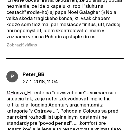
ich este obcas hrava. Skoda len, ze zo srandy obcas
nezmienia, ze ide o kapelu kt. robil "sluhu na
cestach" (rodie-ho) aj papa Noel Galagher :)) No a
velka skoda tragickeho konca, kt. vsak chapem
kedze som tiez mal par mesiacov tinitus, uff, radsej
ani nepomysliet, idem skontrolovat ci mam v
zozname veci na Pohodu aj stuple do usi..
Zobraziť vlákno
Peter_BB
P
27. 1. 2018, 11:04
@Honza_H
..este na "dovysvetlenie" - vnimam suc.
situaciu tak, ze je nefer zdovodnovat implicitnu
kritiku ci aj logging Agentury argumentami z
kategorie "v Ostrave ...". Pohoda a Colours sa pred
par rokmi rozhodli ist uplne inymi cestami (ine
standardy pre "povod penazi", ... ,komfort pre
ucastnikov) a je lepsie to respektovat a vnimat tieto