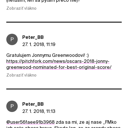
(netusim, len sa pytam preco nie)?
Zobraziť vlákno
Peter_BB
P
27. 1. 2018, 11:19
Gratulujem Jonnymu Greenwoodovi! :)
https://pitchfork.com/news/oscars-2018-jonny-
greenwood-nominated-for-best-original-score/
Zobraziť vlákno
Peter_BB
P
27. 1. 2018, 11:13
@user56faee91b3968
zda sa mi, ze aj nase _FMko