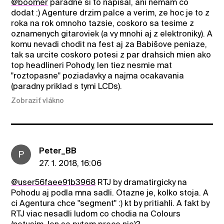
@boomer
paradne si to napisal, ani nemam co
dodat :) Agenture drzim palce a verim, ze hoc je to z
roka na rok omnoho tazsie, coskoro sa tesime z
oznamenych gitaroviek (a vy mnohi aj z elektroniky). A
komu nevadi chodit na fest aj za Babišove peniaze,
tak sa urcite coskoro potesi z par drahsich mien ako
top headlineri Pohody, len tiez nesmie mat
"roztopasne" poziadavky a najma ocakavania
(paradny priklad s tymi LCDs).
Zobraziť vlákno
Peter_BB
P
27. 1. 2018, 16:06
@user56faee91b3968
RTJ by dramatirgicky na
Pohodu aj podla mna sadli. Otazne je, kolko stoja. A
ci Agentura chce "segment" :) kt by pritiahli. A fakt by
RTJ viac nesadli ludom co chodia na Colours