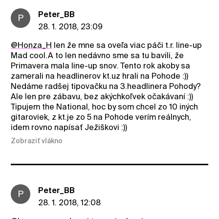
Peter_BB
P
28. 1. 2018, 23:09
@Honza_H
len že mne sa oveľa viac páči t.r. line-up
Mad cool.A to len nedávno sme sa tu bavili, že
Primavera mala line-up snov. Tento rok akoby sa
zamerali na headlinerov kt.uz hrali na Pohode :))
Nedáme radšej tipovačku na 3.headlinera Pohody?
Ale len pre zábavu, bez akýchkoľvek očakávaní :))
Tipujem the National, hoc by som chcel zo 10 iných
gitaroviek, z kt.je zo 5 na Pohode verím reálnych,
idem rovno napísať Ježiškovi :))
Zobraziť vlákno
Peter_BB
P
28. 1. 2018, 12:08