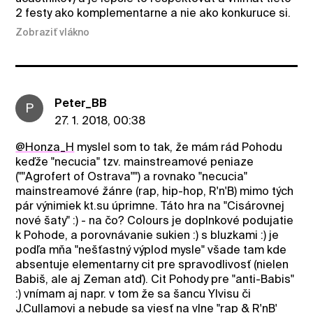
2 festy ako komplementarne a nie ako konkuruce si.
Zobraziť vlákno
Peter_BB
P
27. 1. 2018, 00:38
@Honza_H
myslel som to tak, že mám rád Pohodu
keďže "necucia" tzv. mainstreamové peniaze
(""Agrofert of Ostrava"") a rovnako "necucia"
mainstreamové žánre (rap, hip-hop, R'n'B) mimo tých
pár výnimiek kt.su úprimne. Táto hra na "Cisárovnej
nové šaty" :) - na čo? Colours je doplnkové podujatie
k Pohode, a porovnávanie sukien :) s bluzkami :) je
podľa mňa "nešťastný výplod mysle" všade tam kde
absentuje elementarny cit pre spravodlivosť (nielen
Babiš, ale aj Zeman atď). Cit Pohody pre "anti-Babis"
:) vnímam aj napr. v tom že sa šancu Ylvisu či
J.Cullamovi a nebude sa viesť na vlne "rap & R'nB'