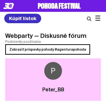
POHODA FESTIVAL
☰
Kúpiť lístok
Webparty
— Diskusné fórum
Podmienky používania
Zobraziť príspevky pohody #agenturapohoda
P
Peter_BB