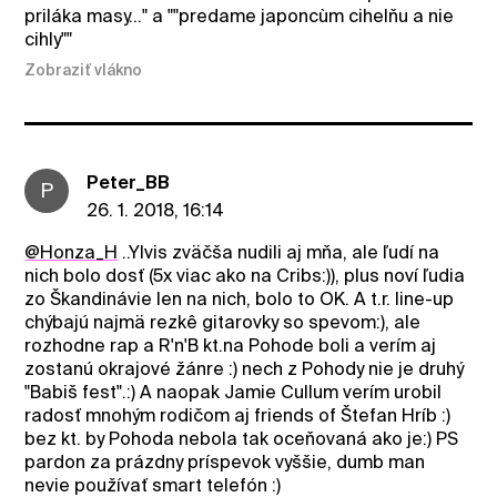
priláka masy..." a ""predame japoncùm cihelňu a nie
cihly""
Zobraziť vlákno
Peter_BB
P
26. 1. 2018, 16:14
@Honza_H
..Ylvis zväčša nudili aj mňa, ale ľudí na
nich bolo dosť (5x viac ako na Cribs:)), plus noví ľudia
zo Škandinávie len na nich, bolo to OK. A t.r. line-up
chýbajú najmä rezkê gitarovky so spevom:), ale
rozhodne rap a R'n'B kt.na Pohode boli a verím aj
zostanú okrajové žánre :) nech z Pohody nie je druhý
"Babiš fest".:) A naopak Jamie Cullum verím urobil
radosť mnohým rodičom aj friends of Štefan Hríb :)
bez kt. by Pohoda nebola tak oceňovaná ako je:) PS
pardon za prázdny príspevok vyššie, dumb man
nevie používať smart telefón :)