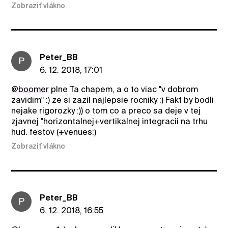
Zobraziť vlákno
Peter_BB
P
6. 12. 2018, 17:01
@boomer
plne Ta chapem, a o to viac "v dobrom
zavidim" :) ze si zazil najlepsie rocniky :) Fakt by bodli
nejake rigorozky :)) o tom co a preco sa deje v tej
zjavnej "horizontalnej+vertikalnej integracii na trhu
hud. festov (+venues:)
Zobraziť vlákno
Peter_BB
P
6. 12. 2018, 16:55