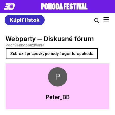
POHODA FESTIVAL
☰
Kúpiť lístok
Webparty
— Diskusné fórum
Podmienky používania
Zobraziť príspevky pohody #agenturapohoda
P
Peter_BB