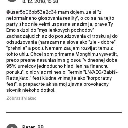
8. 12. 2018, 15:58
@user5b06bb53e2c34
mam dojem, ze si "z
neformalneho glosovania reality", o co sa na tejto
party :) hoc nie velmi uspesne snazim ja, prave Ty
Emo sklzol do "myslienkovych pochodov"
zachadzajucich az do posudzovania ci trosku aj do
odsudzovania (narazam na slova ako "zle - dobre",
"prehnile" a pod.). Nemam zaujem rozvijat temu z
tohto uhlu. Chcel som primarne Monghimu vysvetlit,
preco presne nesuhlasim s glosou "v dnesnej dobe
95% umelcov jednoducho hladi len na financnu
ponuku", o nic viac mi neslo. Termin "LN/AEG/Babiš-
Rattaj/atd." fest kludne vnimajte ako "korporatny
fest", a prepac/te ak sa moj zjavne provokacny
slovnik niekoho dotkol.
Zobraziť vlákno
Peter_BB