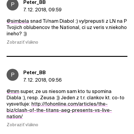
Peter_BB
P
7. 12. 2018, 09:59
@simbela
snad Ti/nam Diabol :) vy/prepusti z LN na P
Tvojich oblubencov the National, ci uz veris v.niekoho
ineho? :))
Zobraziť vlákno
Peter_BB
P
7. 12. 2018, 09:56
@mm
super, ze us niesom sam kto tu spomina
Diabla :), resp. Zeusa :)) Jeden z t.r. clankov kt. co-to
vysvetluje:
http://fohonline.com/articles/the-
biz/clash-of-the-titans-aeg-presents-vs-live-
nation/
Zobraziť vlákno