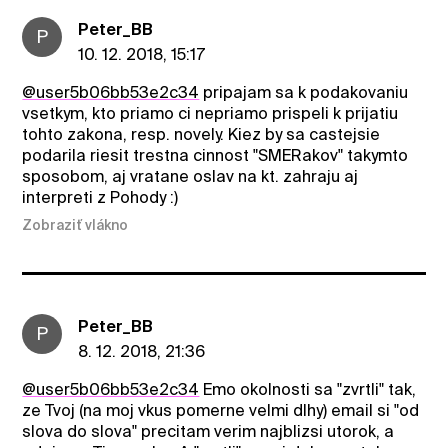
Peter_BB
P
10. 12. 2018, 15:17
@user5b06bb53e2c34
pripajam sa k podakovaniu
vsetkym, kto priamo ci nepriamo prispeli k prijatiu
tohto zakona, resp. novely. Kiez by sa castejsie
podarila riesit trestna cinnost "SMERakov" takymto
sposobom, aj vratane oslav na kt. zahraju aj
interpreti z Pohody :)
Zobraziť vlákno
Peter_BB
P
8. 12. 2018, 21:36
@user5b06bb53e2c34
Emo okolnosti sa "zvrtli" tak,
ze Tvoj (na moj vkus pomerne velmi dlhy) email si "od
slova do slova" precitam verim najblizsi utorok, a