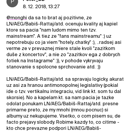
P
8. 12. 2018, 13:27
@monghi
da sa to brat aj pozitivne, ze
LN/AEG/Babiš-Rattaj/atd. ocenuju kvality aj kapiel
ktore sa pacia "nam ludom mimo ten tzv.
mainstream". A tiez ze "fans mainstreamu" :) uz
nepotrebuju co ja viem "hotely..chatky" :), ..radsej asi
verme ze v prevaznej miere stale kvoli "zazitkom
duše z koncertov", a nie zo "zazitkov ega z dobrych
fotiek na Instagrame" :)), v pohode vykryvaju
stanovanie s spolocne sprchovanie atd. :))
LN/AEG/Babiš-Rattaj/atd. sa spravaju logicky, akurat
uz asi za hranou antimonopolnej legislativy (pokial
ide o tzv. vertikalnu integraciu, vid link kt. som tu dal
skorsie). No a kapelam kt. sa nam pacia je tazke
odolat ponukam LN/AEG/Babiš-Rattaj/atd. presne
primarne preto, ze my mnohi (mnou pocnuc) si
albumy uz nekupujeme. Vsetko, o com pisem su, de
facto prejavy slobody. Robime kazdy to, co citime -
kto chce prevazne podpori LN/AEG/Babiš-