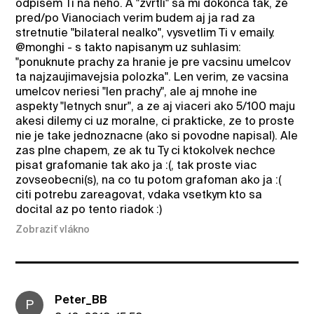
odpisem Ti na neho. A "zvrtli" sa mi dokonca tak, ze
pred/po Vianociach verim budem aj ja rad za
stretnutie "bilateral nealko", vysvetlim Ti v emaily.
@monghi - s takto napisanym uz suhlasim:
"ponuknute prachy za hranie je pre vacsinu umelcov
ta najzaujimavejsia polozka". Len verim, ze vacsina
umelcov neriesi "len prachy", ale aj mnohe ine
aspekty "letnych snur", a ze aj viaceri ako 5/100 maju
akesi dilemy ci uz moralne, ci prakticke, ze to proste
nie je take jednoznacne (ako si povodne napisal). Ale
zas plne chapem, ze ak tu Ty ci ktokolvek nechce
pisat grafomanie tak ako ja :(, tak proste viac
zovseobecni(s), na co tu potom grafoman ako ja :(
citi potrebu zareagovat, vdaka vsetkym kto sa
docital az po tento riadok :)
Zobraziť vlákno
Peter_BB
P