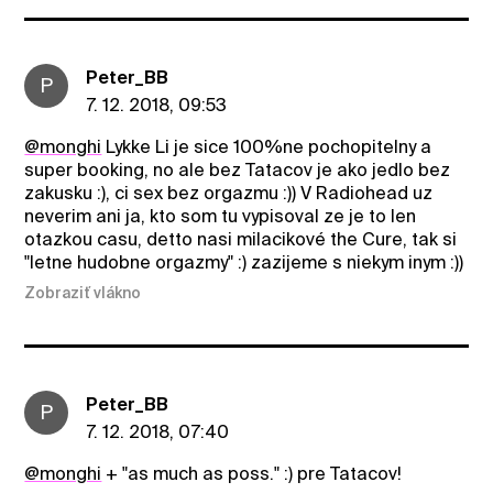
Peter_BB
P
7. 12. 2018, 09:53
@monghi
Lykke Li je sice 100%ne pochopitelny a
super booking, no ale bez Tatacov je ako jedlo bez
zakusku :), ci sex bez orgazmu :)) V Radiohead uz
neverim ani ja, kto som tu vypisoval ze je to len
otazkou casu, detto nasi milacikové the Cure, tak si
"letne hudobne orgazmy" :) zazijeme s niekym inym :))
Zobraziť vlákno
Peter_BB
P
7. 12. 2018, 07:40
@monghi
+ "as much as poss." :) pre Tatacov!