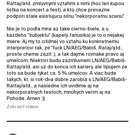
Rattaj/atd. zmluvnymi vztahmi s nimi (hoc len kupou
listka na koncert a fest), a kto chce prevazne
podpori stale existujucu silnu "nekorporatnu scenu".
Nie je to podla mna az take cierno-biele, a u
kazdeho "subjektu" (kapely..fanusika) je to o nejakej
miere. Aj my to citi(me) vo vztahu ku konkretnemu
interpretovi tak, ze "fuck LN/AEG/Babiš..Rataj/atd.,
proste cheme zazit :), a tak dajme rovnake pravo aj
umelcom. Niektori budu zazmluvneni LN/AEG/Babiš-
Rattaj/atd. asi uz do konca ich kariery, ale tipujem ze
toto sa bude tykat ca. 5 % umelcov. A viac bude
takych, kt. si rok-dva dobre zarobia s LN/AEG/Babiš-
Rattaj/atd., a nasledne ich uvidime aj na
nekorporatnych festoch, mnohych verim aj na
Pohode. Amen :))
Zobraziť vlákno