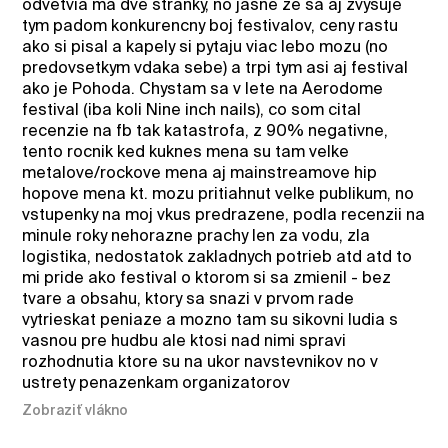
odvetvia ma dve stranky, no jasne ze sa aj zvysuje
tym padom konkurencny boj festivalov, ceny rastu
ako si pisal a kapely si pytaju viac lebo mozu (no
predovsetkym vdaka sebe) a trpi tym asi aj festival
ako je Pohoda. Chystam sa v lete na Aerodome
festival (iba koli Nine inch nails), co som cital
recenzie na fb tak katastrofa, z 90% negativne,
tento rocnik ked kuknes mena su tam velke
metalove/rockove mena aj mainstreamove hip
hopove mena kt. mozu pritiahnut velke publikum, no
vstupenky na moj vkus predrazene, podla recenzii na
minule roky nehorazne prachy len za vodu, zla
logistika, nedostatok zakladnych potrieb atd atd to
mi pride ako festival o ktorom si sa zmienil - bez
tvare a obsahu, ktory sa snazi v prvom rade
vytrieskat peniaze a mozno tam su sikovni ludia s
vasnou pre hudbu ale ktosi nad nimi spravi
rozhodnutia ktore su na ukor navstevnikov no v
ustrety penazenkam organizatorov
Zobraziť vlákno