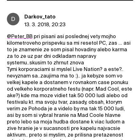
Darkov_tato
D
13. 3. 2018, 20:23
@Peter_BB
pri pisani asi poslednej vety mojho
kilometroveho prispevku sa mi resetol PC, zas ... asi
to je znamenie ze som pisal hovadiny alebo karma
za to ze uz par dni odkladam napravy
systemu..skusim to zhrnut znova
Tymi korporaciami si myslel Live Nation? a este?..
nevyznam sa..zaujima ma to :).. ja kebyze som vo
velkej kapele a dostanem v rovnakom case ponuku
od velkeho korporatneho festu (napr. Mad Cool, este
ake?) kde ma moze vidiet tak 50 000 ludi alebo od
festivalu kt. ma svoju tvar, zasady, obsah, ktorym
verim ze Pohoda je a videlo by ma tak 15 000 ludi,
asi by som si vybral hranie na Mad Coole hlavne
preto lebo sa moja hudba dostane k viac ludom a
zive hranie je v sucasnosti pre kapelu najvacsie
aktivum.. preto si myslim, ze prilisna pretazenost