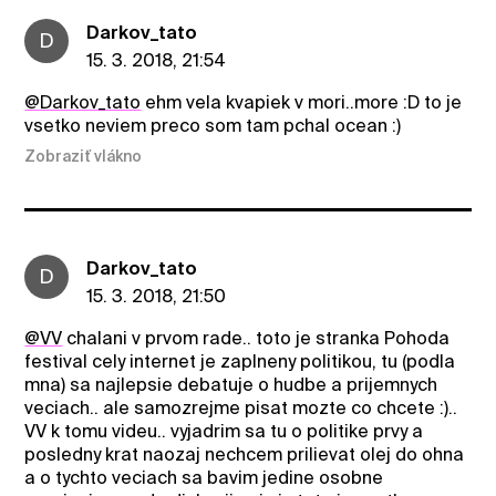
Darkov_tato
D
15. 3. 2018, 21:54
@Darkov_tato
ehm vela kvapiek v mori..more :D to je
vsetko neviem preco som tam pchal ocean :)
Zobraziť vlákno
Darkov_tato
D
15. 3. 2018, 21:50
@VV
chalani v prvom rade.. toto je stranka Pohoda
festival cely internet je zaplneny politikou, tu (podla
mna) sa najlepsie debatuje o hudbe a prijemnych
veciach.. ale samozrejme pisat mozte co chcete :)..
VV k tomu videu.. vyjadrim sa tu o politike prvy a
posledny krat naozaj nechcem prilievat olej do ohna
a o tychto veciach sa bavim jedine osobne