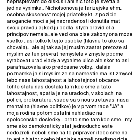
neprispievam do diskusii ani nic toto je svetla a
jedina vynimka.. Nicholsonova je farizejska ehm..
osobna skusenost mojej priatelky kt. z pozicie
arogancie moci a jej nadradenosti donutila mat
svoju pravdu aj ked ju podla istych pravidiel a
principov nemala..ale ved ona pise zakony ona moze
vsetko ..asi tolko k tejto osobke (hlavne to ako sa
chovala)... ale aj tak sa jej musim zastat pretoze si
myslim ze ten prevrat nemyslela v zmysle podme
vyrabovat urad vlady a vypalme ulice ale skor to asi
parafrazovala ako predcasne volby... dalsia
poznamka ja si myslim ze na namestie ma ist zmysel
lebo nasa lahostajnost a lahostajnost obcanov
tohto statu nas dostala tam kde sme a tato
lahostajnost, apatia je na uradoch, v skolach, na
policii, prokurature, vsade sa s nou stretavas, nasa
mentalita (hlavne politikov) je v prvom rade "JA" a
moja rodina potom ostatni nehladiac na
spolocenske dosledky... preto sme tam kde sme.. my
sme ako demokraticky stat jednoducho este
nedozreli, neboli sme na to pripraveni lebo sme na
to ani z historickeho hladiska nemali predispozicie