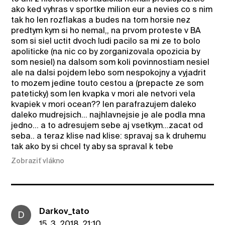
ako ked vyhras v sportke milion eur a nevies co s nim
tak ho len rozflakas a budes na tom horsie nez
predtym kym si ho nemal,, na prvom proteste v BA
som si siel uctit dvoch ludi pacilo sa mi ze to bolo
apoliticke (na nic co by zorganizovala opozicia by
som nesiel) na dalsom som koli povinnostiam nesiel
ale na dalsi pojdem lebo som nespokojny a vyjadrit
to mozem jedine touto cestou a (prepacte ze som
pateticky) som len kvapka v mori ale netvori vela
kvapiek v mori ocean?? len parafrazujem daleko
daleko mudrejsich... najhlavnejsie je ale podla mna
jedno... a to adresujem sebe aj vsetkym...zacat od
seba.. a teraz klise nad klise: spravaj sa k druhemu
tak ako by si chcel ty aby sa spraval k tebe
Zobraziť vlákno
Darkov_tato
D
15. 3. 2018, 21:10