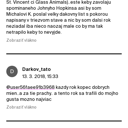
St. Vincent ci Glass Animals)..este keby zavolaju
spominaneho Johnyho Hopkinsa asi by som
Michalovi K. poslal velky dakovny list s pokorou
napisany v triezvom stave a nic by som dalsi rok
neziadal iba nieco naozaj male co by ma tak
netrapilo keby to nevyjde.
Zobraziť vlákno
Darkov_tato
D
13. 3. 2018, 15:33
@user56faee91b3968
kazdy rok kopec dobrych
mien..a za tie prachy.. a tento rok sa trafili do mojho
gusta mozno najviac
Zobraziť vlákno