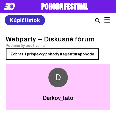
POHODA FESTIVAL
☰
Kúpiť lístok
Webparty
— Diskusné fórum
Podmienky používania
Zobraziť príspevky pohody #agenturapohoda
D
Darkov_tato