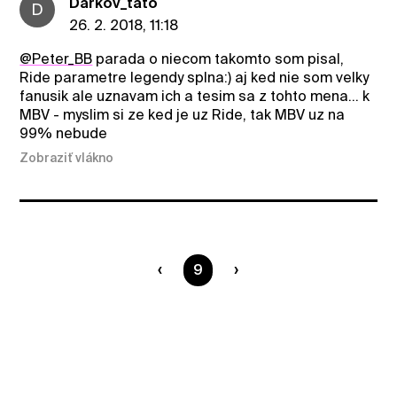
Darkov_tato
D
26. 2. 2018, 11:18
@Peter_BB
parada o niecom takomto som pisal,
Ride parametre legendy splna:) aj ked nie som velky
fanusik ale uznavam ich a tesim sa z tohto mena... k
MBV - myslim si ze ked je uz Ride, tak MBV uz na
99% nebude
Zobraziť vlákno
Ste na strane
9