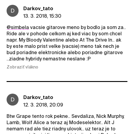
Darkov_tato
D
13. 3. 2018, 15:30
@simbela
vacsie gitarove meno by bodlo ja som za..
Ride ale v pohode celkom aj ked viac by som chcel
napr. My Bloody Valentine alebo At The Drive In.. ak
by este malo prist velke (vacsie) meno tak nech je
bud poriadne elektronicke alebo poriadne gitarove
..ziadne hybridy nemastne neslane :P
Zobraziť vlákno
Darkov_tato
D
12. 3. 2018, 20:09
Btw Grape tento rok pekne.. Sevdaliza, Nick Murphy,
Lamb, Wolf Alice a teraz aj Modeselektor.. Alt J
nemam rad ale tiez riadny ulovok.. uz teraz je to