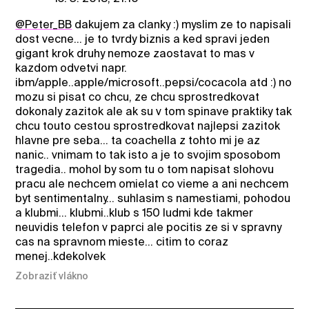
@Peter_BB
dakujem za clanky :) myslim ze to napisali
dost vecne... je to tvrdy biznis a ked spravi jeden
gigant krok druhy nemoze zaostavat to mas v
kazdom odvetvi napr.
ibm/apple..apple/microsoft..pepsi/cocacola atd :) no
mozu si pisat co chcu, ze chcu sprostredkovat
dokonaly zazitok ale ak su v tom spinave praktiky tak
chcu touto cestou sprostredkovat najlepsi zazitok
hlavne pre seba... ta coachella z tohto mi je az
nanic.. vnimam to tak isto a je to svojim sposobom
tragedia.. mohol by som tu o tom napisat slohovu
pracu ale nechcem omielat co vieme a ani nechcem
byt sentimentalny... suhlasim s namestiami, pohodou
a klubmi... klubmi..klub s 150 ludmi kde takmer
neuvidis telefon v paprci ale pocitis ze si v spravny
cas na spravnom mieste... citim to coraz
menej..kdekolvek
Zobraziť vlákno