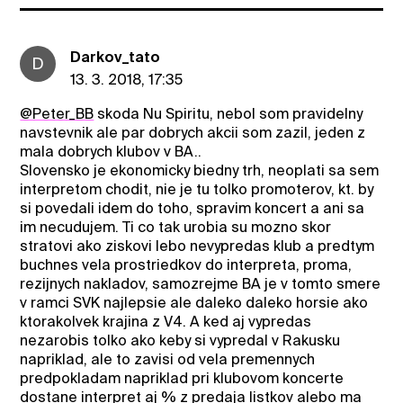
Darkov_tato
D
13. 3. 2018, 17:35
@Peter_BB
skoda Nu Spiritu, nebol som pravidelny
navstevnik ale par dobrych akcii som zazil, jeden z
mala dobrych klubov v BA..
Slovensko je ekonomicky biedny trh, neoplati sa sem
interpretom chodit, nie je tu tolko promoterov, kt. by
si povedali idem do toho, spravim koncert a ani sa
im necudujem. Ti co tak urobia su mozno skor
stratovi ako ziskovi lebo nevypredas klub a predtym
buchnes vela prostriedkov do interpreta, proma,
rezijnych nakladov, samozrejme BA je v tomto smere
v ramci SVK najlepsie ale daleko daleko horsie ako
ktorakolvek krajina z V4. A ked aj vypredas
nezarobis tolko ako keby si vypredal v Rakusku
napriklad, ale to zavisi od vela premennych
predpokladam napriklad pri klubovom koncerte
dostane interpret aj % z predaja listkov alebo ma