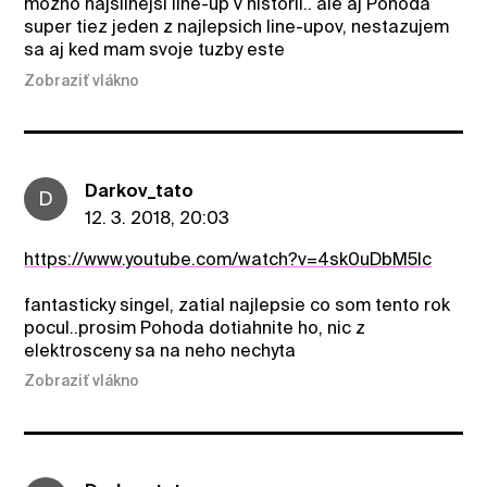
mozno najsilnejsi line-up v historii.. ale aj Pohoda
super tiez jeden z najlepsich line-upov, nestazujem
sa aj ked mam svoje tuzby este
Zobraziť vlákno
Darkov_tato
D
12. 3. 2018, 20:03
https://www.youtube.com/watch?v=4sk0uDbM5lc
fantasticky singel, zatial najlepsie co som tento rok
pocul..prosim Pohoda dotiahnite ho, nic z
elektrosceny sa na neho nechyta
Zobraziť vlákno