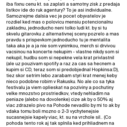
iba fixnu cenu kt. sa zaplati a samotny zisk z predaja
listkov ide do ruk agentury? To je asi individualne.
Samozrejme dalsia vec je pocet obyvatelov je
rozdiel ked mas o polovicu mensiu potencionalnu
zakladnu, jednoducho neni tolko ludi kt. by si tu
skvelu gitarovku z alternativnej sceny pozrelo a mas
pravdu s prispevkom jednoducho tu je mentalita
taka aka je a ja nie som vynimkou, merch si drvivou
vacsinou na koncerte nekupim - vlastne nikdy som si
nekupil, hudbu som si nepekne vela krat privlastnil
(ale uz pouzivam spotify a raz za cas sa hecnem a
kupim si CD, teraz som si predobjednal Hopkinsa:D),
tiez skor setrim lebo zarabam styri krat menej keby
nieco podobne robim v Rakusku. No ale co sa tyka
festivalu ja viem oplieskat na poziviny a pochutiny
velke mnozstvo prostriedkov, vtedy nehladim na
peniaze (alebo na dovolenke) cize ak by o 50% aj
viac zdrazelo pivo na Pohode nevadilo by mi to ak by
vdaka tomu boli mozno o 2-3 vychytenejsie
sucasnejsie kapely viac, kt. su na vrchole sil.. (Co
pohoda tento rok aj tak splnila ked prihliadnem na