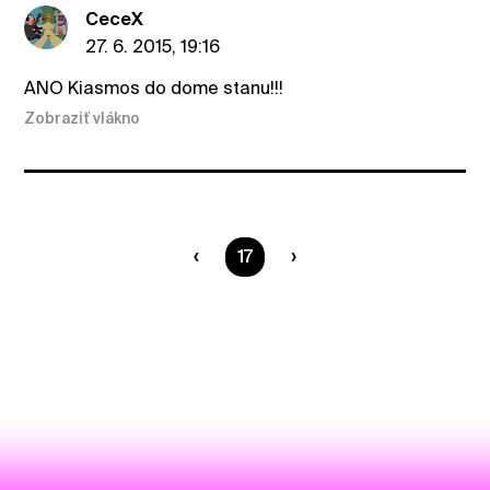
CeceX
27. 6. 2015, 19:16
ANO Kiasmos do dome stanu!!!
Zobraziť vlákno
Ste na strane
17