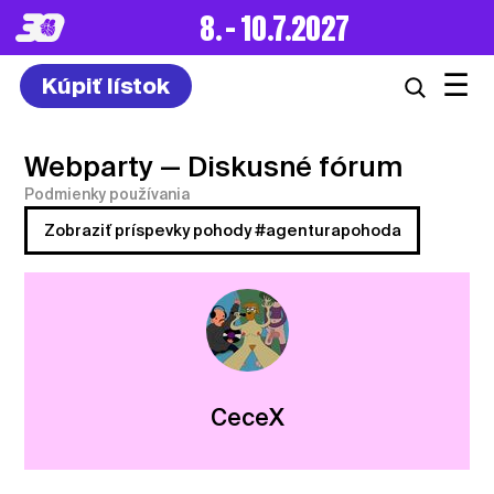
8. – 10.7.2027
☰
Kúpiť lístok
Webparty
— Diskusné fórum
Podmienky používania
Zobraziť príspevky pohody #agenturapohoda
CeceX