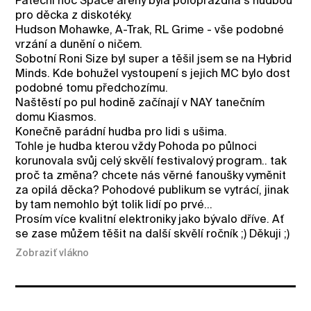
Páteční noc Space arény byla poloprázdná s hudbou
pro děcka z diskotéky.
Hudson Mohawke, A-Trak, RL Grime - vše podobné
vrzání a dunění o ničem.
Sobotní Roni Size byl super a těšil jsem se na Hybrid
Minds. Kde bohužel vystoupení s jejich MC bylo dost
podobné tomu předchozímu.
Naštěstí po pul hodině začínají v NAY tanečním
domu Kiasmos.
Konečně parádní hudba pro lidi s ušima.
Tohle je hudba kterou vždy Pohoda po půlnoci
korunovala svůj celý skvělí festivalový program.. tak
proč ta změna? chcete nás věrné fanoušky vyměnit
za opilá děcka? Pohodové publikum se vytrácí, jinak
by tam nemohlo být tolik lidí po prvé...
Prosím více kvalitní elektroniky jako bývalo dříve. Ať
se zase můžem těšit na další skvělí ročník ;) Děkuji ;)
Zobraziť vlákno