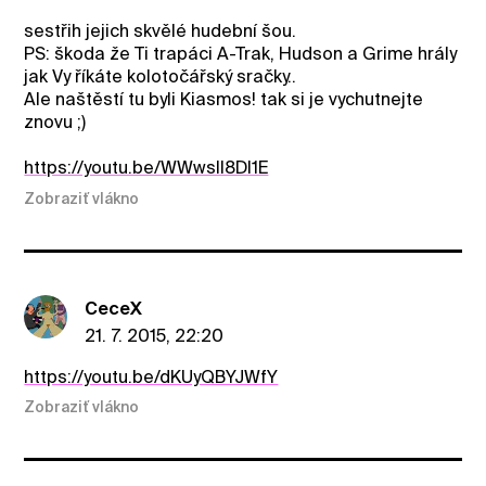
sestřih jejich skvělé hudební šou.
PS: škoda že Ti trapáci A-Trak, Hudson a Grime hrály
jak Vy říkáte kolotočářský sračky..
Ale naštěstí tu byli Kiasmos! tak si je vychutnejte
znovu ;)
https://youtu.be/WWwsll8Dl1E
Zobraziť vlákno
CeceX
21. 7. 2015, 22:20
https://youtu.be/dKUyQBYJWfY
Zobraziť vlákno