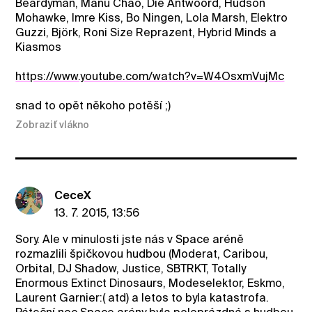
Beardyman, Manu Chao, Die Antwoord, Hudson
Mohawke, Imre Kiss, Bo Ningen, Lola Marsh, Elektro
Guzzi, Björk, Roni Size Reprazent, Hybrid Minds a
Kiasmos
https://www.youtube.com/watch?v=W4OsxmVujMc
snad to opět někoho potěší ;)
Zobraziť vlákno
CeceX
13. 7. 2015, 13:56
Sory. Ale v minulosti jste nás v Space aréně
rozmazlili špičkovou hudbou (Moderat, Caribou,
Orbital, DJ Shadow, Justice, SBTRKT, Totally
Enormous Extinct Dinosaurs, Modeselektor, Eskmo,
Laurent Garnier:( atd) a letos to byla katastrofa.