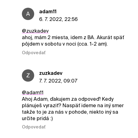
adam11
A
6. 7. 2022, 22:56
@zuzkadev
ahoj, mám 2 miesta, idem z BA. Akurát späť
pôjdem v sobotu v noci (cca. 1-2 am).
Odpovedať
zuzkadev
Z
7. 7. 2022, 09:07
@adam11
Ahoj Adam, ďakujem za odpoveď! Kedy
plánuješ vyraziť? Naspäť ideme na iný smer
takže to je za nás v pohode, niekto iný sa
určite pridá :)
Odpovedať