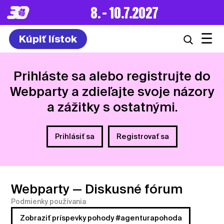
8. – 10.7.2027
☰
Kúpiť lístok
Prihláste sa alebo registrujte do
Webparty a zdieľajte svoje názory
a zážitky s ostatnými.
Prihlásiť sa
Registrovať sa
Webparty
— Diskusné fórum
Podmienky používania
Zobraziť príspevky pohody #agenturapohoda