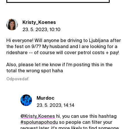
Kristy_Koenes
23. 5. 2023, 10:10
Hi everyone! Will anyone be driving to Ljubljana after
the fest on 9/7? My husband and I are looking for a
rideshare -- of course will cover petrol costs + pay!
Also, please let me know if I'm posting this in the
total the wrong spot haha
Odpovedať
Murdoc
23. 5. 2023, 14:14
@Kristy_Koenes
hi, you can use this hashtag
#spolunapohodu
so people can filter your
request later. it's more likely to find someone