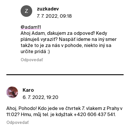
zuzkadev
Z
7. 7. 2022, 09:18
@adam11
Ahoj Adam, ďakujem za odpoveď! Kedy
plánuješ vyraziť? Naspäť ideme na iný smer
takže to je za nás v pohode, niekto iný sa
určite pridá :)
Odpovedať
Karo
6. 7. 2022, 19:20
Ahoj, Pohodo! Kdo jede ve čtvrtek 7. vlakem z Prahy v
11:02? Hmu, můj tel. je kdyžtak +420 606 437 541.
Odpovedať