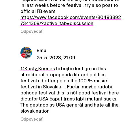
in last weeks before festival. try also post to
official FB event
https://www.facebook.com/events/80493892
7341369/?active_tab=discussion
Odpovedať
Emu
25. 5. 2023, 21:09
@Kristy_Koenes
hi bejbi dont go on this
ultraliberal propaganda libtard politics
festival u better go on the 100 % music
festival in Slovakia.... Fuckin maybe radobi
pohoda festival this is nôt good festival here
dictator USA čaput trans lgbti mutant sucks.
The gestapo ss USA generál and hate all the
slovak nation
Odpovedať