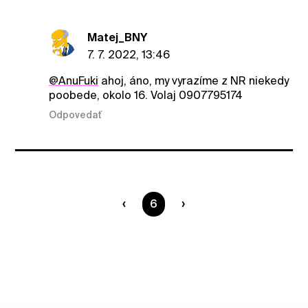
Matej_BNY
7. 7. 2022, 13:46
@AnuFuki
ahoj, áno, my vyrazíme z NR niekedy
poobede, okolo 16. Volaj 0907795174
Odpovedať
Ste na strane
6