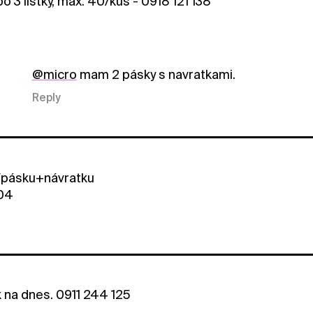
o 3 listky, max. 40/kus - 0918 121 138
@micro
mam 2 pásky s navratkami.
Reply
 /pásku+návratku
04
k na dnes. 0911 244 125