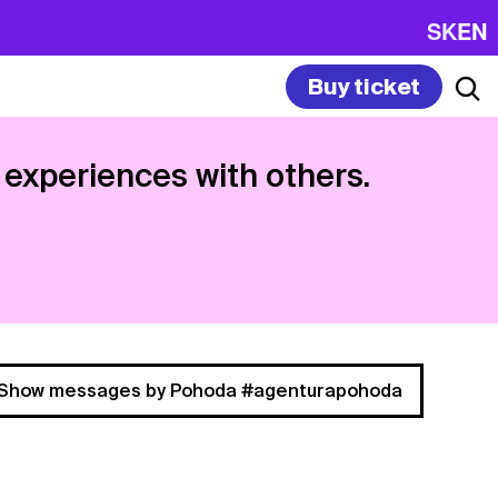
SK
EN
Buy ticket
 experiences with others.
Show messages by Pohoda #agenturapohoda