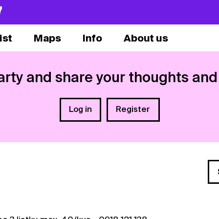
7
ist
Maps
Info
About us
arty and share your thoughts and
Log in
Register