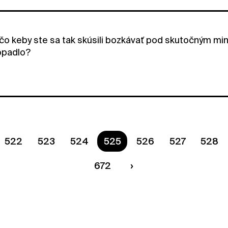
a čo keby ste sa tak skúsili bozkávať pod skutočným mi
opadlo?
522
523
524
You are on page
525
526
527
528
672