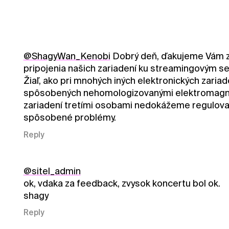
@ShagyWan_Kenobi
Dobrý deň, ďakujeme Vám za
pripojenia našich zariadení ku streamingovým ser
Žiaľ, ako pri mnohých iných elektronických zar
spôsobených nehomologizovanými elektromagnet
zariadení tretími osobami nedokážeme regulova
spôsobené problémy.
Reply
@sitel_admin
ok, vdaka za feedback, zvysok koncertu bol ok.
shagy
Reply