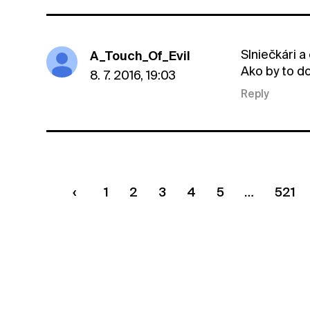
Slniečkári 
A_Touch_Of_Evil
Ako by to d
8. 7. 2016, 19:03
Reply
1
2
3
4
5
521