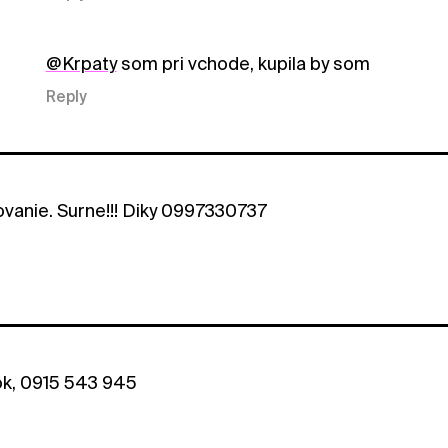
@Krpaty
som pri vchode, kupila by som
Reply
vanie. Surne!!! Diky 0997330737
tok, 0915 543 945