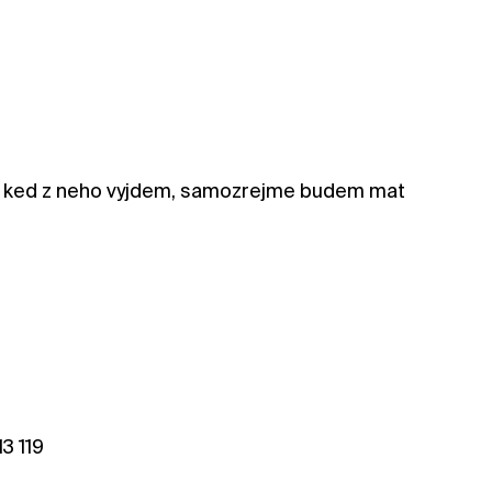
Ale ked z neho vyjdem, samozrejme budem mat
3 119