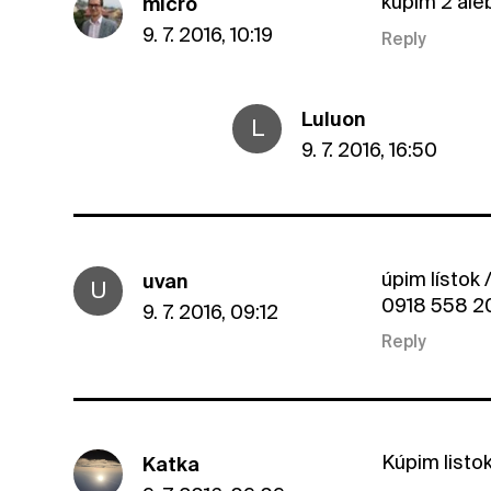
kupim 2 aleb
micro
9. 7. 2016, 10:19
Reply
Luluon
L
9. 7. 2016, 16:50
úpim lístok
uvan
U
0918 558 2
9. 7. 2016, 09:12
Reply
Kúpim listo
Katka