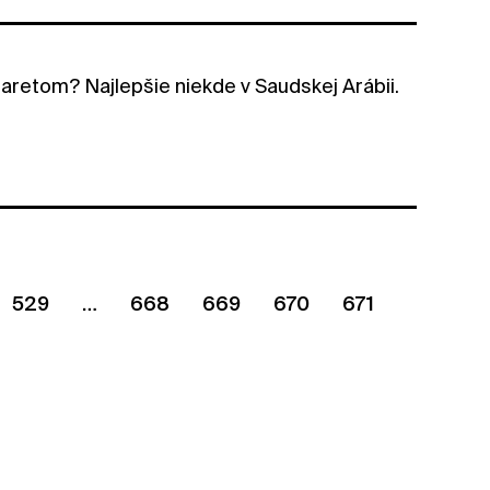
naretom? Najlepšie niekde v Saudskej Arábii.
529
668
669
670
671