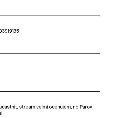
903919135
castnit, stream velmi ocenujem, no Parov
el