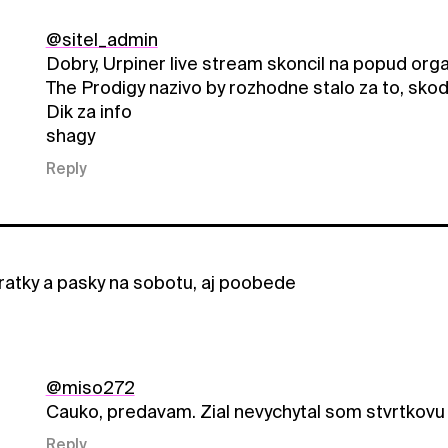
@sitel_admin
Dobry, Urpiner live stream skoncil na popud org
The Prodigy nazivo by rozhodne stalo za to, skoda
Dik za info
shagy
Reply
ratky a pasky na sobotu, aj poobede
@miso272
Cauko, predavam. Zial nevychytal som stvrtkovu
Reply