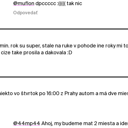
@muflon
dpccccc :((((( tak nic
Odpovedať
min. rok su super, stale na ruke v pohode ine roky mi 
cize take prosila a dakovala :D
 niekto vo štvrtok po 16:00 z Prahy autom a má dve mi
@44mp44
Ahoj, my budeme mat 2 miesta a idem