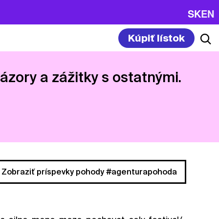
SK
EN
Kúpiť lístok
názory a zážitky s ostatnými.
Zobraziť príspevky pohody #agenturapohoda