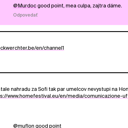
@Murdoc
good point, mea culpa, zajtra dáme.
Odpovedať
.rockwerchter.be/en/channel1
stale nahradu za Sofi tak par umelcov nevystupi na H
ps://www.homefestival.eu/en/media/comunicazione-uff
@muflon
good point