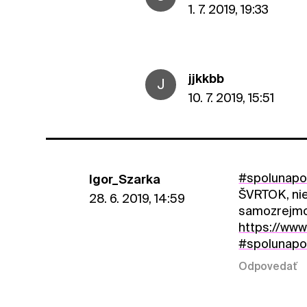
1. 7. 2019, 19:33
jjkkbb
J
10. 7. 2019, 15:51
#spolunap
Igor_Szarka
ŠVRTOK, nie
28. 6. 2019, 14:59
samozrejmos
https://www
#spolunap
Odpovedať