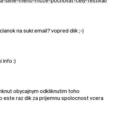
tra-silne-meno-moze-pochovat-cely-festival/
anok na sukr.email? vopred diik ;-)
info :)
omknut obycajnym odkliknutim toho
so este raz dik za prijemnu spolocnost vcera