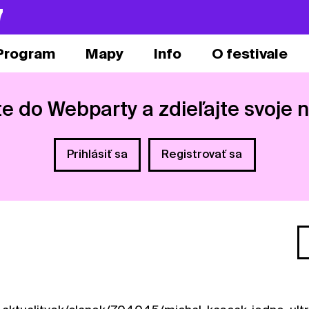
7
Program
Mapy
Info
O festivale
te do Webparty a zdieľajte svoje 
Prihlásiť sa
Registrovať sa