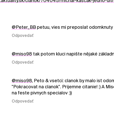
.aktuality.sk/clanok/704045/michal-kascak-jedno-ul
@Peter_BB
petuu, vies mi preposlat odomknuty cl
Odpovedať
@miso98
tak potom kluci napište nějaké základní 
Odpovedať
@miso98
, Peto & vsetci: clanok by malo ist od
"Pokracovat na clanok". Prijemne citanie! :) A Mi
na feste pivnych specialov :))
Odpovedať