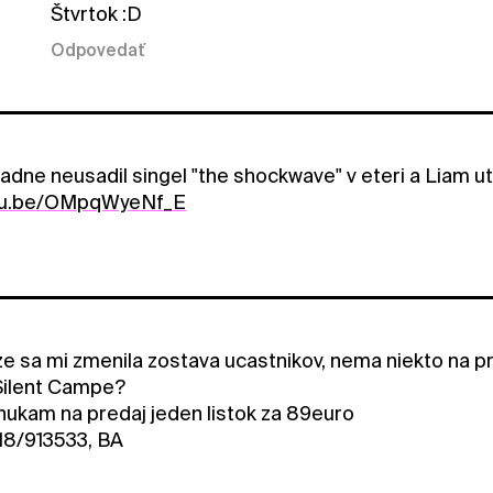
Štvrtok :D
Odpovedať
adne neusadil singel "the shockwave" v eteri a Liam uto
utu.be/OMpqWyeNf_E
ze sa mi zmenila zostava ucastnikov, nema niekto na p
Silent Campe?
ukam na predaj jeden listok za 89euro
18/913533, BA