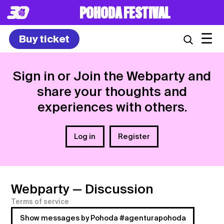
POHODA FESTIVAL
☰
Buy ticket
Sign in or Join the Webparty and
share your thoughts and
experiences with others.
Log in
Register
Webparty
— Discussion
Terms of service
Show messages by Pohoda #agenturapohoda