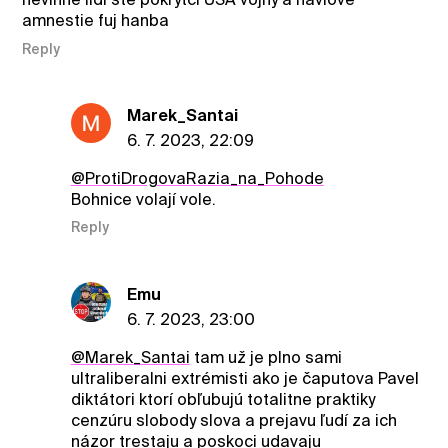
amnestie fuj hanba
Reply
Marek_Santai
6. 7. 2023, 22:09
@ProtiDrogovaRazia_na_Pohode
Bohnice volají vole.
Reply
Emu
6. 7. 2023, 23:00
@Marek_Santai
tam už je plno sami
ultraliberalni extrémisti ako je čaputova Pavel
diktátori ktorí obľubujú totalitne praktiky
cenzúru slobody slova a prejavu ľudí za ich
názor trestaju a poskoci udavaju