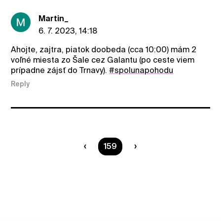
Martin_
6. 7. 2023, 14:18
Ahojte, zajtra, piatok doobeda (cca 10:00) mám 2
voľné miesta zo Šale cez Galantu (po ceste viem
prípadne zájsť do Trnavy).
#spolunapohodu
Reply
You are on page
159