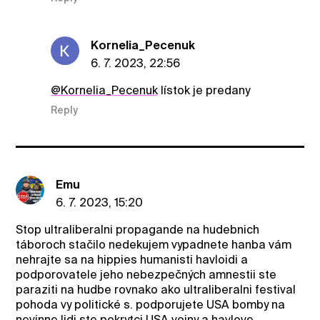
Kornelia_Pecenuk
6. 7. 2023, 22:56
@Kornelia_Pecenuk
lístok je predany
Reply
Emu
6. 7. 2023, 15:20
Stop ultraliberalni propagande na hudebnich
táboroch stačilo nedekujem vypadnete hanba vám
nehrajte sa na hippies humanisti havloidi a
podporovatele jeho nebezpečných amnestii ste
paraziti na hudbe rovnako ako ultraliberalni festival
pohoda vy politické s. podporujete USA bomby na
nevinne lidi ste pokrytci USA vojny a havlove