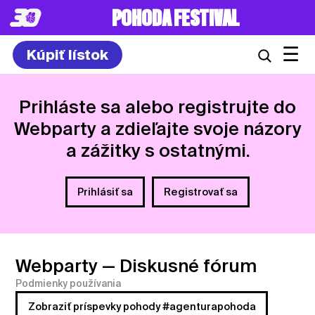
POHODA FESTIVAL
☰
Kúpiť lístok
Prihláste sa alebo registrujte do
Webparty a zdieľajte svoje názory
a zážitky s ostatnými.
Prihlásiť sa
Registrovať sa
Webparty
— Diskusné fórum
Podmienky používania
Zobraziť príspevky pohody #agenturapohoda