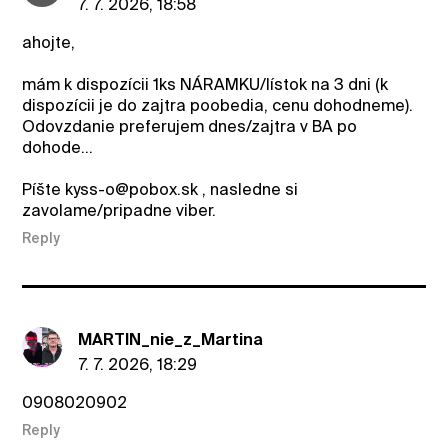
7. 7. 2026, 18:58
ahojte,
mám k dispozícii 1ks NÁRAMKU/lístok na 3 dni (k
dispozícii je do zajtra poobedia, cenu dohodneme).
Odovzdanie preferujem dnes/zajtra v BA po
dohode...
Píšte kyss-o@pobox.sk , nasledne si
zavolame/pripadne viber.
Reply
MARTIN_nie_z_Martina
7. 7. 2026, 18:29
0908020902
Reply