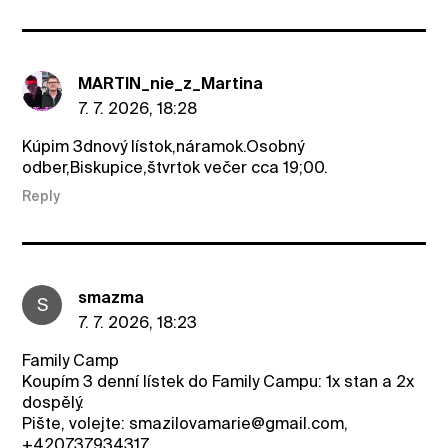
MARTIN_nie_z_Martina
7. 7. 2026, 18:28
Kúpim 3dnový lístok,náramok.Osobný
odber,Biskupice,štvrtok večer cca 19;00.
Reply
smazma
S
7. 7. 2026, 18:23
Family Camp
Koupím 3 denní lístek do Family Campu: 1x stan a 2x
dospělý.
Pište, volejte: smazilovamarie@gmail.com,
+420737934317