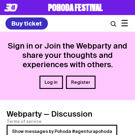
POHODA FESTIVAL
☰
Buy ticket
Sign in or Join the Webparty and
share your thoughts and
experiences with others.
Log in
Register
Webparty
— Discussion
Terms of service
Show messages by Pohoda #agenturapohoda