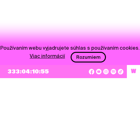
Používaním webu vyjadrujete súhlas s používaním cookies.
Viac informácií
Rozumiem
NEWSLETTER
333:04:10:55
W
Prihlásiť sa
Súhlasím so zapísaním mojej e-mailovej adresy do Pohoda Newslettra a využívaním
na marketingové účely.