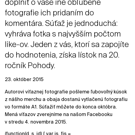
doplniť o vaše iné obľúbené
fotografie ich pridaním do
komentára. Súťaž je jednoduchá:
vyhráva fotka s najvyšším počtom
like-ov. Jeden z vás, ktorí sa zapojíte
do hodnotenia, získa lístok na 20.
ročník Pohody.
23. október 2015
Autorovi víťaznej fotografie pošleme ľubovoľný kúsok
z nášho merchu a obaja dostanú vytlačenú fotografiu
vo formáte A1. Súťažiť môžete do konca októbra.
Mená víťazov zverejníme na našom Facebooku
v stredu 4. novembra 2015.
(function(d, s, id) { var js, fjs =