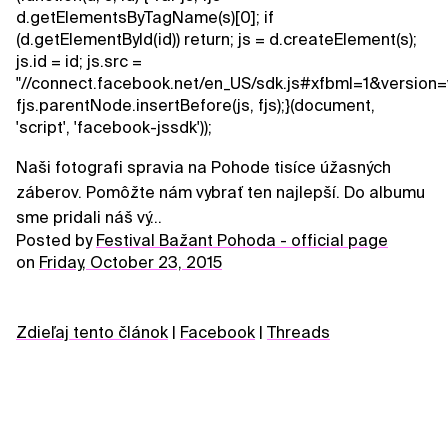
d.getElementsByTagName(s)[0]; if
(d.getElementById(id)) return; js = d.createElement(s);
js.id = id; js.src =
"//connect.facebook.net/en_US/sdk.js#xfbml=1&version=v
fjs.parentNode.insertBefore(js, fjs);}(document,
'script', 'facebook-jssdk'));
Naši fotografi spravia na Pohode tisíce úžasných
záberov. Pomôžte nám vybrať ten najlepší. Do albumu
sme pridali náš vý...
Posted by
Festival Bažant Pohoda - official page
on
Friday, October 23, 2015
Zdieľaj tento článok
|
Facebook
|
Threads