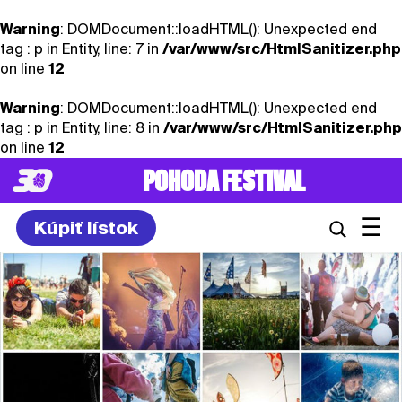
Warning
: DOMDocument::loadHTML(): Unexpected end
tag : p in Entity, line: 7 in
/var/www/src/HtmlSanitizer.php
on line
12
Warning
: DOMDocument::loadHTML(): Unexpected end
tag : p in Entity, line: 8 in
/var/www/src/HtmlSanitizer.php
on line
12
POHODA FESTIVAL
☰
Kúpiť lístok