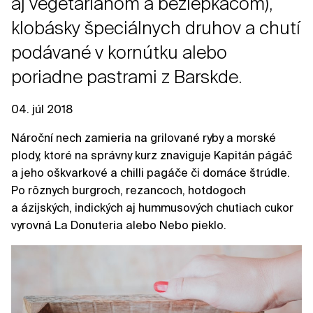
aj vegetariánom a bezlepkáčom),
klobásky špeciálnych druhov a chutí
podávané v kornútku alebo
poriadne pastrami z Barskde.
04. júl 2018
Nároční nech zamieria na grilované ryby a morské
plody, ktoré na správny kurz znaviguje Kapitán págáč
a jeho oškvarkové a chilli pagáče či domáce štrúdle.
Po rôznych burgroch, rezancoch, hotdogoch
a ázijských, indických aj hummusových chutiach cukor
vyrovná La Donuteria alebo Nebo pieklo.