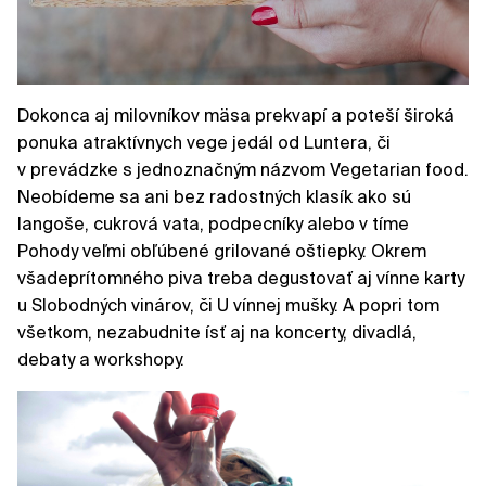
Dokonca aj milovníkov mäsa prekvapí a poteší široká
ponuka atraktívnych vege jedál od Luntera, či
v prevádzke s jednoznačným názvom Vegetarian food.
Neobídeme sa ani bez radostných klasík ako sú
langoše, cukrová vata, podpecníky alebo v tíme
Pohody veľmi obľúbené grilované oštiepky. Okrem
všadeprítomného piva treba degustovať aj vínne karty
u Slobodných vinárov, či U vínnej mušky. A popri tom
všetkom, nezabudnite ísť aj na koncerty, divadlá,
debaty a workshopy.