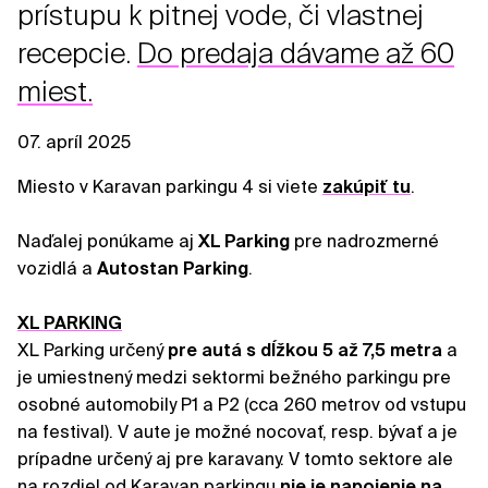
prístupu k pitnej vode, či vlastnej
recepcie.
Do predaja dávame až 60
miest.
07. apríl 2025
Miesto v Karavan parkingu 4 si viete
zakúpiť tu
.
Naďalej ponúkame aj
XL Parking
pre nadrozmerné
vozidlá a
Autostan Parking
.
XL PARKING
XL Parking určený
pre autá s dĺžkou 5 až 7,5 metra
a
je umiestnený medzi sektormi bežného parkingu pre
osobné automobily P1 a P2 (cca 260 metrov od vstupu
na festival). V aute je možné nocovať, resp. bývať a je
prípadne určený aj pre karavany. V tomto sektore ale
na rozdiel od Karavan parkingu
nie je napojenie na