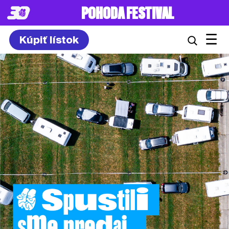
POHODA FESTIVAL
☰
Kúpiť lístok