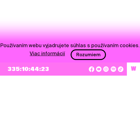
Používaním webu vyjadrujete súhlas s používaním cookies.
Viac informácií
Rozumiem
NEWSLETTER
335:10:44:23
W
Prihlásiť sa
Súhlasím so zapísaním mojej e-mailovej adresy do Pohoda Newslettra a využívaním
na marketingové účely.